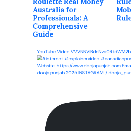
Roulette Real Money
Rule
Australia for
Mobi
Professionals: A
Rule
Comprehensive
Guide
YouTube Video VVVNNVlBdnNva0RtdWM2b