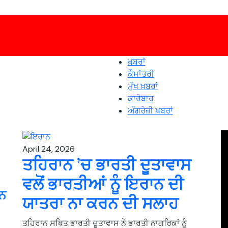
ਖ਼ਬਰਾਂ
ਕੌਮਾਂਤਰੀ
ਮੁੱਖ ਖ਼ਬਰਾਂ
ਕਾਰੋਬਾਰ
ਅੰਗਰੇਜ਼ੀ ਖ਼ਬਰਾਂ
April 24, 2026
ਤਹਿਰਾਨ ’ਚ ਭਾਰਤੀ ਦੂਤਾਵਾਸ
ਵਲੋਂ ਭਾਰਤੀਆਂ ਨੂੰ ਇਰਾਨ ਦੀ
ਰਨ
ਯਾਤਰਾ ਨਾ ਕਰਨ ਦੀ ਸਲਾਹ
ਤਹਿਰਾਨ ਸਥਿਤ ਭਾਰਤੀ ਦੂਤਾਵਾਸ ਨੇ ਭਾਰਤੀ ਨਾਗਰਿਕਾਂ ਨੂੰ