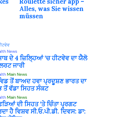
kes
Roulette sicher app –
Alles, was Sie wissen
müssen
lth
News
ਜਾਬ ਦੇ 4 ਜ਼ਿਲ੍ਹਿਆਂ ‘ਚ ਹੀਟਵੇਵ ਦਾ ਯੈਲੋ
ਲਰਟ ਜਾਰੀ
lth
Main News
ਵਿਡ ਤੋਂ ਬਾਅਦ ਹਵਾ ਪ੍ਰਦੂਸ਼ਣ ਭਾਰਤ ਦਾ
 ਤੋਂ ਵੱਡਾ ਸਿਹਤ ਸੰਕਟ
lth
Main News
ਫੜਿਆਂ ਦੀ ਸਿਹਤ ‘ਤੇ ਚਿੰਤਾ ਪ੍ਰਗਟ
ਦਾ ਹੈ ਵਿਸ਼ਵ ਸੀ.ਓ.ਪੀ.ਡੀ. ਦਿਵਸ: ਡਾ: