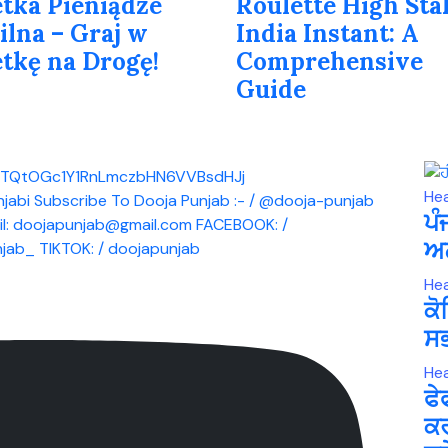
tka Pieniądze
Roulette High Sta
lna – Graj w
India Instant: A
tkę na Drogę!
Comprehensive
Guide
TQtOGc1Y1RnLmczbHN6VVBsdHJj
Hea
ਪੰ
ਅ
Hea
ਕੋ
ਸਭ
Hea
ਫੇ
ਕਰ