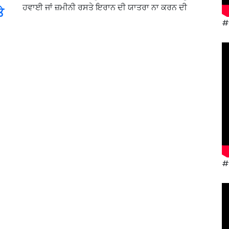
ਹਵਾਈ ਜਾਂ ਜ਼ਮੀਨੀ ਰਸਤੇ ਇਰਾਨ ਦੀ ਯਾਤਰਾ ਨਾ ਕਰਨ ਦੀ
ੇ
#
#