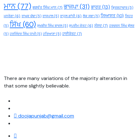
ਮਾਨ
(77)
ਭਾਜਪਾ
(31)
ਭਾਰਤ
(13)
ਭਗਵੰਤ ਸਿੰਘ ਮਾਨ
(7)
ਭ੍ਰਿਸ਼ਟਾਚਾਰ
(5)
ਸਿਆਸਤ
(10)
ਮਨਰੇਗਾ
(6)
ਰਾਘਵ ਚੱਢਾ
(5)
ਰਾਜਪਾਲ
(5)
ਰਾਹੁਲ ਗਾਂਧੀ
(6)
ਲੋਕ ਸਭਾ
(5)
ਸਿਹਤ
ਸਿੱਖ
(60)
ਸੰਸਦ
(7)
(5)
ਸੁਖਬੀਰ ਸਿੰਘ ਬਾਦਲ
(5)
ਸੁਪਰੀਮ ਕੋਰਟ
(6)
ਹਰਚਰਨ ਸਿੰਘ ਭੁੱਲਰ
ਹਾਈਕੋਰਟ
(7)
(5)
ਹਰਜਿੰਦਰ ਸਿੰਘ ਧਾਮੀ
(5)
ਹਰਿਆਣਾ
(5)
There are many variations of the majority alteration in
that some slightly believable.
doojapunjab@gmail.com