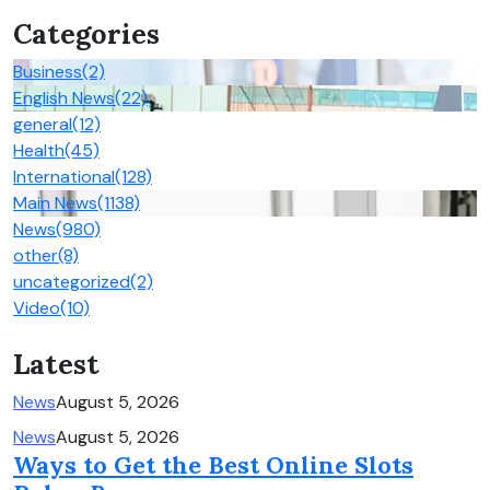
Categories
Business
(2)
English News
(22)
general
(12)
Health
(45)
International
(128)
Main News
(1138)
News
(980)
other
(8)
uncategorized
(2)
Video
(10)
Latest
News
August 5, 2026
News
August 5, 2026
Ways to Get the Best Online Slots