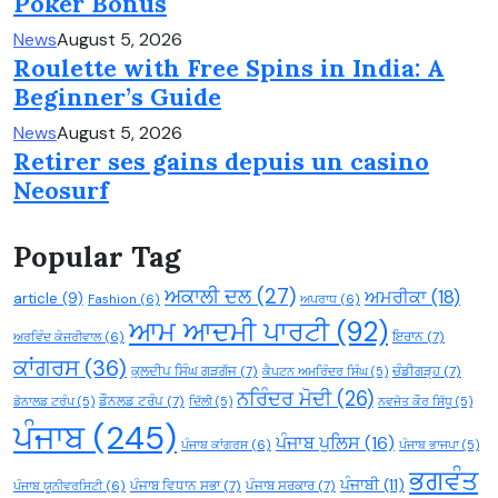
Poker Bonus
News
August 5, 2026
Roulette with Free Spins in India: A
Beginner’s Guide
News
August 5, 2026
Retirer ses gains depuis un casino
Neosurf
Popular Tag
ਅਕਾਲੀ ਦਲ
(27)
ਅਮਰੀਕਾ
(18)
article
(9)
Fashion
(6)
ਅਪਰਾਧ
(6)
ਆਮ ਆਦਮੀ ਪਾਰਟੀ
(92)
ਇਰਾਨ
(7)
ਅਰਵਿੰਦ ਕੇਜਰੀਵਾਲ
(6)
ਕਾਂਗਰਸ
(36)
ਕੁਲਦੀਪ ਸਿੰਘ ਗੜਗੱਜ
(7)
ਚੰਡੀਗੜ੍ਹ
(7)
ਕੈਪਟਨ ਅਮਰਿੰਦਰ ਸਿੰਘ
(5)
ਨਰਿੰਦਰ ਮੋਦੀ
(26)
ਡੌਨਲਡ ਟਰੰਪ
(7)
ਡੋਨਾਲਡ ਟਰੰਪ
(5)
ਦਿੱਲੀ
(5)
ਨਵਜੋਤ ਕੌਰ ਸਿੱਧੂ
(5)
ਪੰਜਾਬ
(245)
ਪੰਜਾਬ ਪੁਲਿਸ
(16)
ਪੰਜਾਬ ਕਾਂਗਰਸ
(6)
ਪੰਜਾਬ ਭਾਜਪਾ
(5)
ਭਗਵੰਤ
ਪੰਜਾਬੀ
(11)
ਪੰਜਾਬ ਵਿਧਾਨ ਸਭਾ
(7)
ਪੰਜਾਬ ਸਰਕਾਰ
(7)
ਪੰਜਾਬ ਯੂਨੀਵਰਸਿਟੀ
(6)