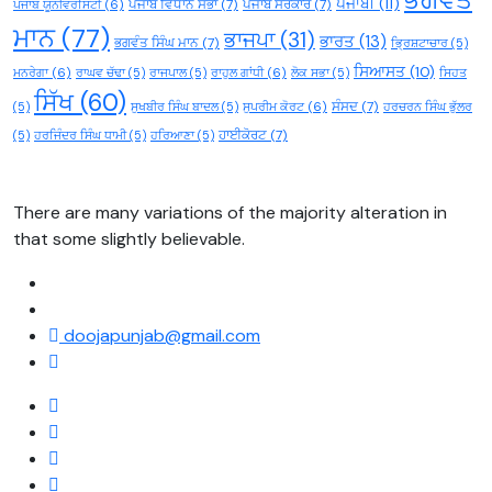
ਭਗਵੰਤ
ਪੰਜਾਬੀ
(11)
ਪੰਜਾਬ ਵਿਧਾਨ ਸਭਾ
(7)
ਪੰਜਾਬ ਸਰਕਾਰ
(7)
ਪੰਜਾਬ ਯੂਨੀਵਰਸਿਟੀ
(6)
ਮਾਨ
(77)
ਭਾਜਪਾ
(31)
ਭਾਰਤ
(13)
ਭਗਵੰਤ ਸਿੰਘ ਮਾਨ
(7)
ਭ੍ਰਿਸ਼ਟਾਚਾਰ
(5)
ਸਿਆਸਤ
(10)
ਮਨਰੇਗਾ
(6)
ਰਾਘਵ ਚੱਢਾ
(5)
ਰਾਜਪਾਲ
(5)
ਰਾਹੁਲ ਗਾਂਧੀ
(6)
ਲੋਕ ਸਭਾ
(5)
ਸਿਹਤ
ਸਿੱਖ
(60)
ਸੰਸਦ
(7)
(5)
ਸੁਖਬੀਰ ਸਿੰਘ ਬਾਦਲ
(5)
ਸੁਪਰੀਮ ਕੋਰਟ
(6)
ਹਰਚਰਨ ਸਿੰਘ ਭੁੱਲਰ
ਹਾਈਕੋਰਟ
(7)
(5)
ਹਰਜਿੰਦਰ ਸਿੰਘ ਧਾਮੀ
(5)
ਹਰਿਆਣਾ
(5)
There are many variations of the majority alteration in
that some slightly believable.
doojapunjab@gmail.com