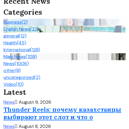
Recent News
Categories
Business
(2)
English News
(22)
general
(12)
Health
(45)
International
(128)
Main News
(1138)
News
(1006)
other
(8)
uncategorized
(2)
Video
(10)
Latest
News
August 9, 2026
Thunder Reels: почему казахстанцы
выбирают этот слот и что о
News
August 8, 2026