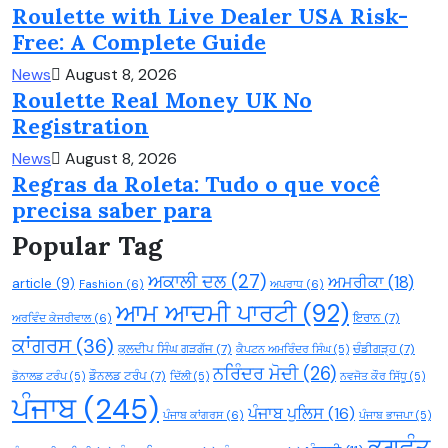
Roulette with Live Dealer USA Risk-
Free: A Complete Guide
News
August 8, 2026
Roulette Real Money UK No
Registration
News
August 8, 2026
Regras da Roleta: Tudo o que você
precisa saber para
Popular Tag
ਅਕਾਲੀ ਦਲ
(27)
ਅਮਰੀਕਾ
(18)
article
(9)
Fashion
(6)
ਅਪਰਾਧ
(6)
ਆਮ ਆਦਮੀ ਪਾਰਟੀ
(92)
ਇਰਾਨ
(7)
ਅਰਵਿੰਦ ਕੇਜਰੀਵਾਲ
(6)
ਕਾਂਗਰਸ
(36)
ਕੁਲਦੀਪ ਸਿੰਘ ਗੜਗੱਜ
(7)
ਚੰਡੀਗੜ੍ਹ
(7)
ਕੈਪਟਨ ਅਮਰਿੰਦਰ ਸਿੰਘ
(5)
ਨਰਿੰਦਰ ਮੋਦੀ
(26)
ਡੌਨਲਡ ਟਰੰਪ
(7)
ਡੋਨਾਲਡ ਟਰੰਪ
(5)
ਦਿੱਲੀ
(5)
ਨਵਜੋਤ ਕੌਰ ਸਿੱਧੂ
(5)
ਪੰਜਾਬ
(245)
ਪੰਜਾਬ ਪੁਲਿਸ
(16)
ਪੰਜਾਬ ਕਾਂਗਰਸ
(6)
ਪੰਜਾਬ ਭਾਜਪਾ
(5)