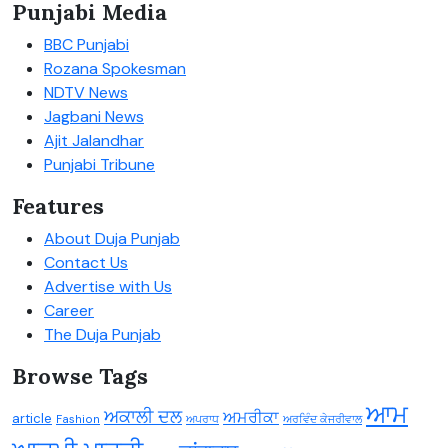
Punjabi Media
BBC Punjabi
Rozana Spokesman
NDTV News
Jagbani News
Ajit Jalandhar
Punjabi Tribune
Features
About Duja Punjab
Contact Us
Advertise with Us
Career
The Duja Punjab
Browse Tags
ਆਮ
ਅਕਾਲੀ ਦਲ
ਅਮਰੀਕਾ
article
Fashion
ਅਪਰਾਧ
ਅਰਵਿੰਦ ਕੇਜਰੀਵਾਲ