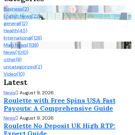
Business
(2)
English News
(22)
general
(12)
Health
(45)
International
(128)
Main News
(1138)
News
(1010)
other
(8)
uncategorized
(2)
Video
(10)
Latest
News
August 9, 2026
Roulette with Free Spins USA Fast
Payouts: A Comprehensive Guide
News
August 9, 2026
Roulette No Deposit UK High RTP:
Expert Guide