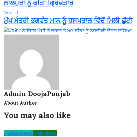
ਲਾਲਪੁਰਾ ਨੂੰ ਕੀਤਾ ਗ੍ਰਿਫਤਾਰ
Next
ਮੁੱਖ ਮੰਤਰੀ ਭਗਵੰਤ ਮਾਨ ਨੂੰ ਹਸਪਤਾਲ ਵਿੱਚੋਂ ਮਿਲੀ ਛੁੱਟੀ
Admin DoojaPunjab
About Author
You may also like
English News
Main News