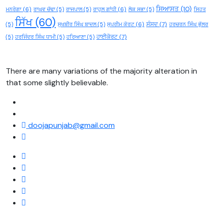
ਸਿਆਸਤ
(10)
ਮਨਰੇਗਾ
(6)
ਰਾਘਵ ਚੱਢਾ
(5)
ਰਾਜਪਾਲ
(5)
ਰਾਹੁਲ ਗਾਂਧੀ
(6)
ਲੋਕ ਸਭਾ
(5)
ਸਿਹਤ
ਸਿੱਖ
(60)
ਸੰਸਦ
(7)
(5)
ਸੁਖਬੀਰ ਸਿੰਘ ਬਾਦਲ
(5)
ਸੁਪਰੀਮ ਕੋਰਟ
(6)
ਹਰਚਰਨ ਸਿੰਘ ਭੁੱਲਰ
ਹਾਈਕੋਰਟ
(7)
(5)
ਹਰਜਿੰਦਰ ਸਿੰਘ ਧਾਮੀ
(5)
ਹਰਿਆਣਾ
(5)
There are many variations of the majority alteration in
that some slightly believable.
doojapunjab@gmail.com