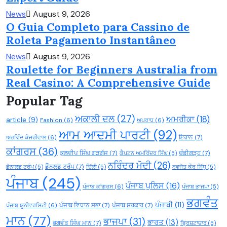
News
August 9, 2026
O Guia Completo para Cassino de
Roleta Pagamento Instantâneo
News
August 9, 2026
Roulette for Beginners Australia from
Real Casino: A Comprehensive Guide
Popular Tag
ਅਕਾਲੀ ਦਲ
(27)
ਅਮਰੀਕਾ
(18)
article
(9)
Fashion
(6)
ਅਪਰਾਧ
(6)
ਆਮ ਆਦਮੀ ਪਾਰਟੀ
(92)
ਇਰਾਨ
(7)
ਅਰਵਿੰਦ ਕੇਜਰੀਵਾਲ
(6)
ਕਾਂਗਰਸ
(36)
ਕੁਲਦੀਪ ਸਿੰਘ ਗੜਗੱਜ
(7)
ਚੰਡੀਗੜ੍ਹ
(7)
ਕੈਪਟਨ ਅਮਰਿੰਦਰ ਸਿੰਘ
(5)
ਨਰਿੰਦਰ ਮੋਦੀ
(26)
ਡੌਨਲਡ ਟਰੰਪ
(7)
ਡੋਨਾਲਡ ਟਰੰਪ
(5)
ਦਿੱਲੀ
(5)
ਨਵਜੋਤ ਕੌਰ ਸਿੱਧੂ
(5)
ਪੰਜਾਬ
(245)
ਪੰਜਾਬ ਪੁਲਿਸ
(16)
ਪੰਜਾਬ ਕਾਂਗਰਸ
(6)
ਪੰਜਾਬ ਭਾਜਪਾ
(5)
ਭਗਵੰਤ
ਪੰਜਾਬੀ
(11)
ਪੰਜਾਬ ਵਿਧਾਨ ਸਭਾ
(7)
ਪੰਜਾਬ ਸਰਕਾਰ
(7)
ਪੰਜਾਬ ਯੂਨੀਵਰਸਿਟੀ
(6)
ਮਾਨ
(77)
ਭਾਜਪਾ
(31)
ਭਾਰਤ
(13)
ਭਗਵੰਤ ਸਿੰਘ ਮਾਨ
(7)
ਭ੍ਰਿਸ਼ਟਾਚਾਰ
(5)