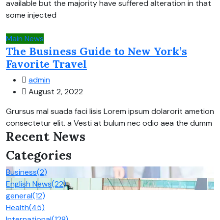
available but the majority have suffered alteration in that
some injected
Main News
The Business Guide to New York’s
Favorite Travel
admin
August 2, 2022
Grursus mal suada faci lisis Lorem ipsum dolarorit ametion
consectetur elit. a Vesti at bulum nec odio aea the dumm
Recent News
Categories
Business
(2)
English News
(22)
general
(12)
Health
(45)
International
(128)