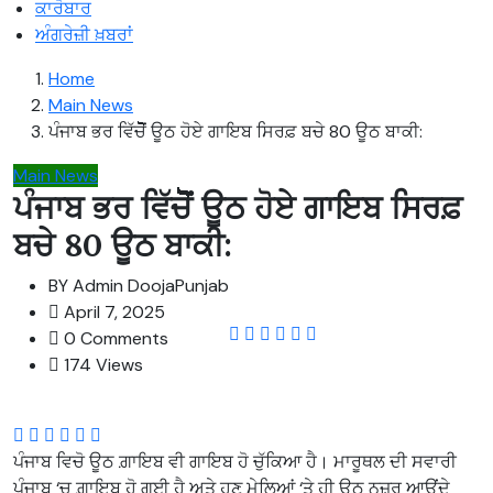
ਕਾਰੋਬਾਰ
ਅੰਗਰੇਜ਼ੀ ਖ਼ਬਰਾਂ
Home
Main News
ਪੰਜਾਬ ਭਰ ਵਿੱਚੋੋੋੋੋੋੋੋੋੋੋੋੋੋੋੋੋੋੋੋੋੋੋੋੋੋੋੋੋੋੋਂ ਊਠ ਹੋਏ ਗਾਇਬ ਸਿਰਫ਼ ਬਚੇ 80 ਊਠ ਬਾਕੀ:
Main News
ਪੰਜਾਬ ਭਰ ਵਿੱਚੋੋੋੋੋੋੋੋੋੋੋੋੋੋੋੋੋੋੋੋੋੋੋੋੋੋੋੋੋੋੋਂ ਊਠ ਹੋਏ ਗਾਇਬ ਸਿਰਫ਼
ਬਚੇ 80 ਊਠ ਬਾਕੀ:
BY
Admin DoojaPunjab
April 7, 2025
0 Comments
174 Views
ਪੰਜਾਬ ਵਿਚੋ ਊਠ ਗ਼ਾਇਬ ਵੀ ਗਾਇਬ ਹੋ ਚੁੱਕਿਆ ਹੈ। ਮਾਰੂਥਲ ਦੀ ਸਵਾਰੀ
ਪੰਜਾਬ ‘ਚ ਗ਼ਾਇਬ ਹੋ ਗਈ ਹੈ ਅਤੇ ਹੁਣ ਮੇਲਿਆਂ ‘ਤੇ ਹੀ ਊਠ ਨਜ਼ਰ ਆਉਂਦੇ