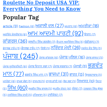
Roulette No Deposit USA VIP:
Everything You Need to Know
Popular Tag
ਅਕਾਲੀ ਦਲ
(27)
ਅਮਰੀਕਾ
(18)
article
(9)
Fashion
(6)
ਅਪਰਾਧ
(6)
ਆਮ ਆਦਮੀ ਪਾਰਟੀ
(92)
ਇਰਾਨ
(7)
ਅਰਵਿੰਦ ਕੇਜਰੀਵਾਲ
(6)
ਕਾਂਗਰਸ
(36)
ਕੁਲਦੀਪ ਸਿੰਘ ਗੜਗੱਜ
(7)
ਚੰਡੀਗੜ੍ਹ
(7)
ਕੈਪਟਨ ਅਮਰਿੰਦਰ ਸਿੰਘ
(5)
ਨਰਿੰਦਰ ਮੋਦੀ
(26)
ਡੌਨਲਡ ਟਰੰਪ
(7)
ਡੋਨਾਲਡ ਟਰੰਪ
(5)
ਦਿੱਲੀ
(5)
ਨਵਜੋਤ ਕੌਰ ਸਿੱਧੂ
(5)
ਪੰਜਾਬ
(245)
ਪੰਜਾਬ ਪੁਲਿਸ
(16)
ਪੰਜਾਬ ਕਾਂਗਰਸ
(6)
ਪੰਜਾਬ ਭਾਜਪਾ
(5)
ਭਗਵੰਤ
ਪੰਜਾਬੀ
(11)
ਪੰਜਾਬ ਵਿਧਾਨ ਸਭਾ
(7)
ਪੰਜਾਬ ਸਰਕਾਰ
(7)
ਪੰਜਾਬ ਯੂਨੀਵਰਸਿਟੀ
(6)
ਮਾਨ
(77)
ਭਾਜਪਾ
(31)
ਭਾਰਤ
(13)
ਭਗਵੰਤ ਸਿੰਘ ਮਾਨ
(7)
ਭ੍ਰਿਸ਼ਟਾਚਾਰ
(5)
ਸਿਆਸਤ
(10)
ਮਨਰੇਗਾ
(6)
ਰਾਘਵ ਚੱਢਾ
(5)
ਰਾਜਪਾਲ
(5)
ਰਾਹੁਲ ਗਾਂਧੀ
(6)
ਲੋਕ ਸਭਾ
(5)
ਸਿਹਤ
ਸਿੱਖ
(60)
ਸੰਸਦ
(7)
(5)
ਸੁਖਬੀਰ ਸਿੰਘ ਬਾਦਲ
(5)
ਸੁਪਰੀਮ ਕੋਰਟ
(6)
ਹਰਚਰਨ ਸਿੰਘ ਭੁੱਲਰ
ਹਾਈਕੋਰਟ
(7)
(5)
ਹਰਜਿੰਦਰ ਸਿੰਘ ਧਾਮੀ
(5)
ਹਰਿਆਣਾ
(5)