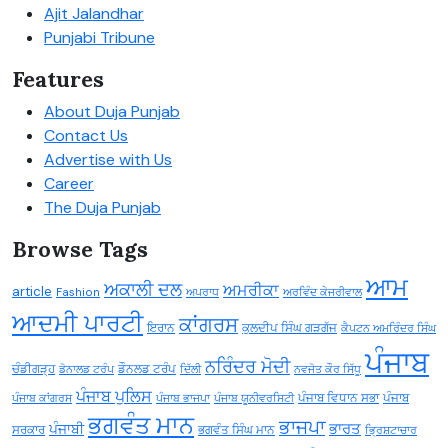
Ajit Jalandhar
Punjabi Tribune
Features
About Duja Punjab
Contact Us
Advertise with Us
Career
The Duja Punjab
Browse Tags
ਆਮ
ਅਕਾਲੀ ਦਲ
ਅਮਰੀਕਾ
article
Fashion
ਅਪਰਾਧ
ਅਰਵਿੰਦ ਕੇਜਰੀਵਾਲ
ਆਦਮੀ ਪਾਰਟੀ
ਕਾਂਗਰਸ
ਇਰਾਨ
ਕੁਲਦੀਪ ਸਿੰਘ ਗੜਗੱਜ
ਕੈਪਟਨ ਅਮਰਿੰਦਰ ਸਿੰਘ
ਪੰਜਾਬ
ਨਰਿੰਦਰ ਮੋਦੀ
ਚੰਡੀਗੜ੍ਹ
ਡੌਨਲਡ ਟਰੰਪ
ਡੋਨਾਲਡ ਟਰੰਪ
ਦਿੱਲੀ
ਨਵਜੋਤ ਕੌਰ ਸਿੱਧੂ
ਪੰਜਾਬ ਪੁਲਿਸ
ਪੰਜਾਬ ਵਿਧਾਨ ਸਭਾ
ਪੰਜਾਬ
ਪੰਜਾਬ ਕਾਂਗਰਸ
ਪੰਜਾਬ ਭਾਜਪਾ
ਪੰਜਾਬ ਯੂਨੀਵਰਸਿਟੀ
ਭਗਵੰਤ ਮਾਨ
ਭਾਜਪਾ
ਭਾਰਤ
ਪੰਜਾਬੀ
ਸਰਕਾਰ
ਭਗਵੰਤ ਸਿੰਘ ਮਾਨ
ਭ੍ਰਿਸ਼ਟਾਚਾਰ