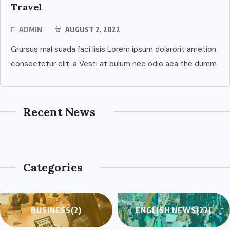
Travel
ADMIN
AUGUST 2, 2022
NEWS
Grursus mal suada faci lisis Lorem ipsum dolarorit ametion
NEWS
Regras da Roleta: Tudo o que
consectetur elit. a Vesti at bulum nec odio aea the dumm
NEWS
você precisa saber para jogar
Roulette Low Stakes Australia
como um profissional
Legal: A Comprehensive Guide
Recent News
AUGUST 8, 2026
AUGUST 8, 2026
AUGUST 8, 2026
Categories
BUSINESS
(2)
ENGLISH NEWS
(22)