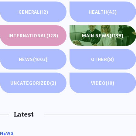
GENERAL
(12)
HEALTH
(45)
INTERNATIONAL
(128)
MAIN NEWS
(1138)
NEWS
(1003)
OTHER
(8)
UNCATEGORIZED
(2)
VIDEO
(10)
Latest
NEWS