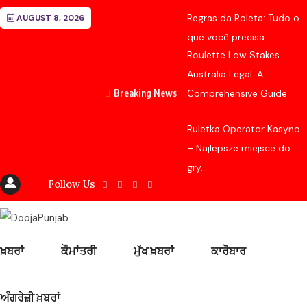
Regras da Roleta: Tudo o
AUGUST 8, 2026
que você precisa...
Roulette Low Stakes
Australia Legal: A
Breaking News
Comprehensive Guide
Ruletka Operator Kasyno
– Najlepsze miejsce do
gry...
Follow Us
ਖ਼ਬਰਾਂ
ਕੌਮਾਂਤਰੀ
ਮੁੱਖ ਖ਼ਬਰਾਂ
ਕਾਰੋਬਾਰ
ਅੰਗਰੇਜ਼ੀ ਖ਼ਬਰਾਂ