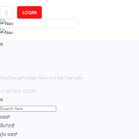
LOGIN
Via DoojaPunjab New portal, Canada
+1 98765 43210
ਖ਼ਬਰਾਂ
ਕੌਮਾਂਤਰੀ
ਮੁੱਖ ਖ਼ਬਰਾਂ