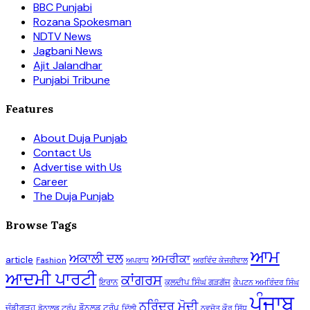
BBC Punjabi
Rozana Spokesman
NDTV News
Jagbani News
Ajit Jalandhar
Punjabi Tribune
Features
About Duja Punjab
Contact Us
Advertise with Us
Career
The Duja Punjab
Browse Tags
ਆਮ
ਅਕਾਲੀ ਦਲ
ਅਮਰੀਕਾ
article
Fashion
ਅਪਰਾਧ
ਅਰਵਿੰਦ ਕੇਜਰੀਵਾਲ
ਆਦਮੀ ਪਾਰਟੀ
ਕਾਂਗਰਸ
ਇਰਾਨ
ਕੁਲਦੀਪ ਸਿੰਘ ਗੜਗੱਜ
ਕੈਪਟਨ ਅਮਰਿੰਦਰ ਸਿੰਘ
ਪੰਜਾਬ
ਨਰਿੰਦਰ ਮੋਦੀ
ਚੰਡੀਗੜ੍ਹ
ਡੌਨਲਡ ਟਰੰਪ
ਡੋਨਾਲਡ ਟਰੰਪ
ਦਿੱਲੀ
ਨਵਜੋਤ ਕੌਰ ਸਿੱਧੂ