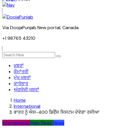
Via DoojaPunjab New portal, Canada
+1 98765 43210
ਖ਼ਬਰਾਂ
ਕੌਮਾਂਤਰੀ
ਮੁੱਖ ਖ਼ਬਰਾਂ
ਕਾਰੋਬਾਰ
ਅੰਗਰੇਜ਼ੀ ਖ਼ਬਰਾਂ
Home
International
ਭਾਰਤ ਨੂੰ ਐਸ-400 ਡਿਫੈਂਸ ਸਿਸਟਮ ਦੇਵੇਗਾ ਰਸੀਆ
International
Main News
News