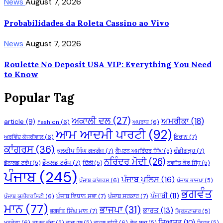
News
August 7, 2026
Probabilidades da Roleta Cassino ao Vivo
News
August 7, 2026
Roulette No Deposit USA VIP: Everything You Need
to Know
Popular Tag
ਅਕਾਲੀ ਦਲ
(27)
ਅਮਰੀਕਾ
(18)
article
(9)
Fashion
(6)
ਅਪਰਾਧ
(6)
ਆਮ ਆਦਮੀ ਪਾਰਟੀ
(92)
ਇਰਾਨ
(7)
ਅਰਵਿੰਦ ਕੇਜਰੀਵਾਲ
(6)
ਕਾਂਗਰਸ
(36)
ਕੁਲਦੀਪ ਸਿੰਘ ਗੜਗੱਜ
(7)
ਚੰਡੀਗੜ੍ਹ
(7)
ਕੈਪਟਨ ਅਮਰਿੰਦਰ ਸਿੰਘ
(5)
ਨਰਿੰਦਰ ਮੋਦੀ
(26)
ਡੌਨਲਡ ਟਰੰਪ
(7)
ਡੋਨਾਲਡ ਟਰੰਪ
(5)
ਦਿੱਲੀ
(5)
ਨਵਜੋਤ ਕੌਰ ਸਿੱਧੂ
(5)
ਪੰਜਾਬ
(245)
ਪੰਜਾਬ ਪੁਲਿਸ
(16)
ਪੰਜਾਬ ਕਾਂਗਰਸ
(6)
ਪੰਜਾਬ ਭਾਜਪਾ
(5)
ਭਗਵੰਤ
ਪੰਜਾਬੀ
(11)
ਪੰਜਾਬ ਵਿਧਾਨ ਸਭਾ
(7)
ਪੰਜਾਬ ਸਰਕਾਰ
(7)
ਪੰਜਾਬ ਯੂਨੀਵਰਸਿਟੀ
(6)
ਮਾਨ
(77)
ਭਾਜਪਾ
(31)
ਭਾਰਤ
(13)
ਭਗਵੰਤ ਸਿੰਘ ਮਾਨ
(7)
ਭ੍ਰਿਸ਼ਟਾਚਾਰ
(5)
ਸਿਆਸਤ
(10)
ਮਨਰੇਗਾ
(6)
ਰਾਘਵ ਚੱਢਾ
(5)
ਰਾਜਪਾਲ
(5)
ਰਾਹੁਲ ਗਾਂਧੀ
(6)
ਲੋਕ ਸਭਾ
(5)
ਸਿਹਤ
(5)