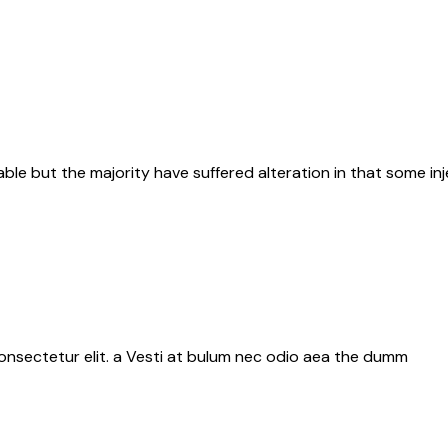
ble but the majority have suffered alteration in that some in
consectetur elit. a Vesti at bulum nec odio aea the dumm