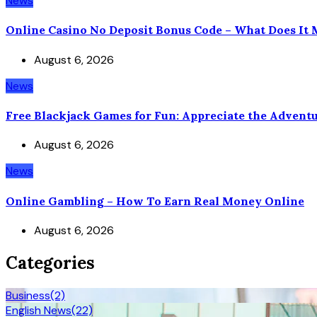
News
Online Casino No Deposit Bonus Code – What Does It
August 6, 2026
News
Free Blackjack Games for Fun: Appreciate the Adventu
August 6, 2026
News
Online Gambling – How To Earn Real Money Online
August 6, 2026
Categories
Business
(2)
English News
(22)