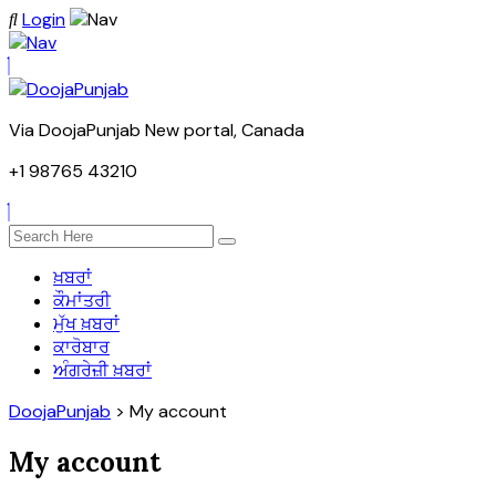
Login
Via DoojaPunjab New portal, Canada
+1 98765 43210
ਖ਼ਬਰਾਂ
ਕੌਮਾਂਤਰੀ
ਮੁੱਖ ਖ਼ਬਰਾਂ
ਕਾਰੋਬਾਰ
ਅੰਗਰੇਜ਼ੀ ਖ਼ਬਰਾਂ
DoojaPunjab
>
My account
My account