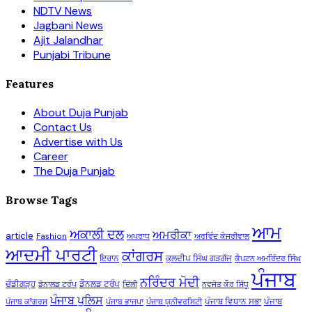
NDTV News
Jagbani News
Ajit Jalandhar
Punjabi Tribune
Features
About Duja Punjab
Contact Us
Advertise with Us
Career
The Duja Punjab
Browse Tags
ਆਮ
ਅਕਾਲੀ ਦਲ
ਅਮਰੀਕਾ
article
Fashion
ਅਪਰਾਧ
ਅਰਵਿੰਦ ਕੇਜਰੀਵਾਲ
ਆਦਮੀ ਪਾਰਟੀ
ਕਾਂਗਰਸ
ਇਰਾਨ
ਕੁਲਦੀਪ ਸਿੰਘ ਗੜਗੱਜ
ਕੈਪਟਨ ਅਮਰਿੰਦਰ ਸਿੰਘ
ਪੰਜਾਬ
ਨਰਿੰਦਰ ਮੋਦੀ
ਚੰਡੀਗੜ੍ਹ
ਡੌਨਲਡ ਟਰੰਪ
ਡੋਨਾਲਡ ਟਰੰਪ
ਦਿੱਲੀ
ਨਵਜੋਤ ਕੌਰ ਸਿੱਧੂ
ਪੰਜਾਬ ਪੁਲਿਸ
ਪੰਜਾਬ ਵਿਧਾਨ ਸਭਾ
ਪੰਜਾਬ
ਪੰਜਾਬ ਕਾਂਗਰਸ
ਪੰਜਾਬ ਭਾਜਪਾ
ਪੰਜਾਬ ਯੂਨੀਵਰਸਿਟੀ