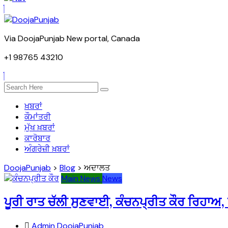
Via DoojaPunjab New portal, Canada
+1 98765 43210
ਖ਼ਬਰਾਂ
ਕੌਮਾਂਤਰੀ
ਮੁੱਖ ਖ਼ਬਰਾਂ
ਕਾਰੋਬਾਰ
ਅੰਗਰੇਜ਼ੀ ਖ਼ਬਰਾਂ
DoojaPunjab
>
Blog
>
ਅਦਾਲਤ
Main News
News
ਪੂਰੀ ਰਾਤ ਚੱਲੀ ਸੁਣਵਾਈ, ਕੰਚਨਪ੍ਰੀਤ ਕੌਰ ਰਿਹਾਅ,
Admin DoojaPunjab