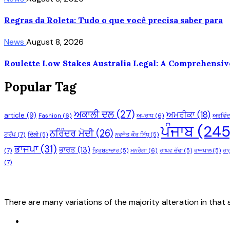
Regras da Roleta: Tudo o que você precisa saber para
News
August 8, 2026
Roulette Low Stakes Australia Legal: A Comprehensiv
Popular Tag
ਅਕਾਲੀ ਦਲ
(27)
ਅਮਰੀਕਾ
(18)
article
(9)
Fashion
(6)
ਅਪਰਾਧ
(6)
ਅਰਵਿੰਦ
ਪੰਜਾਬ
(245
ਨਰਿੰਦਰ ਮੋਦੀ
(26)
ਟਰੰਪ
(7)
ਦਿੱਲੀ
(5)
ਨਵਜੋਤ ਕੌਰ ਸਿੱਧੂ
(5)
ਭਾਜਪਾ
(31)
ਭਾਰਤ
(13)
(7)
ਭ੍ਰਿਸ਼ਟਾਚਾਰ
(5)
ਮਨਰੇਗਾ
(6)
ਰਾਘਵ ਚੱਢਾ
(5)
ਰਾਜਪਾਲ
(5)
ਰਾਹ
(7)
There are many variations of the majority alteration in that s