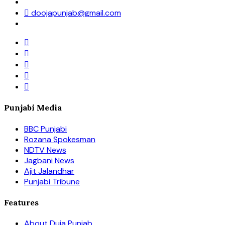
doojapunjab@gmail.com
Punjabi Media
BBC Punjabi
Rozana Spokesman
NDTV News
Jagbani News
Ajit Jalandhar
Punjabi Tribune
Features
About Duja Punjab