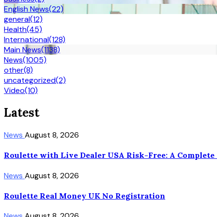
English News
(22)
general
(12)
Health
(45)
International
(128)
Main News
(1138)
News
(1005)
other
(8)
uncategorized
(2)
Video
(10)
Latest
News
August 8, 2026
Roulette with Live Dealer USA Risk-Free: A Complete
News
August 8, 2026
Roulette Real Money UK No Registration
News
August 8, 2026