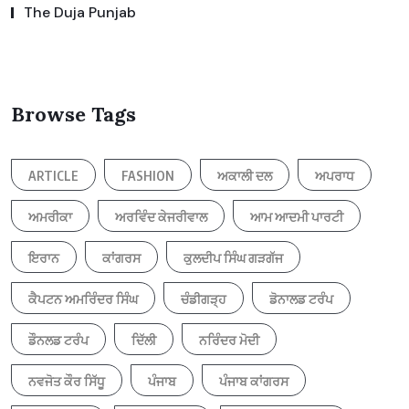
The Duja Punjab
Browse Tags
ARTICLE
FASHION
ਅਕਾਲੀ ਦਲ
ਅਪਰਾਧ
ਅਮਰੀਕਾ
ਅਰਵਿੰਦ ਕੇਜਰੀਵਾਲ
ਆਮ ਆਦਮੀ ਪਾਰਟੀ
ਇਰਾਨ
ਕਾਂਗਰਸ
ਕੁਲਦੀਪ ਸਿੰਘ ਗੜਗੱਜ
ਕੈਪਟਨ ਅਮਰਿੰਦਰ ਸਿੰਘ
ਚੰਡੀਗੜ੍ਹ
ਡੋਨਾਲਡ ਟਰੰਪ
ਡੌਨਲਡ ਟਰੰਪ
ਦਿੱਲੀ
ਨਰਿੰਦਰ ਮੋਦੀ
ਨਵਜੋਤ ਕੌਰ ਸਿੱਧੂ
ਪੰਜਾਬ
ਪੰਜਾਬ ਕਾਂਗਰਸ