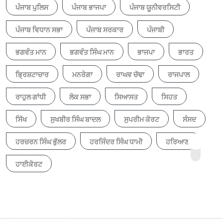
ਪੰਜਾਬ ਪੁਲਿਸ
ਪੰਜਾਬ ਭਾਜਪਾ
ਪੰਜਾਬ ਯੂਨੀਵਰਸਿਟੀ
ਪੰਜਾਬ ਵਿਧਾਨ ਸਭਾ
ਪੰਜਾਬ ਸਰਕਾਰ
ਪੰਜਾਬੀ
ਭਗਵੰਤ ਮਾਨ
ਭਗਵੰਤ ਸਿੰਘ ਮਾਨ
ਭਾਜਪਾ
ਭਾਰਤ
ਭ੍ਰਿਸ਼ਟਾਚਾਰ
ਮਨਰੇਗਾ
ਰਾਘਵ ਚੱਢਾ
ਰਾਜਪਾਲ
ਰਾਹੁਲ ਗਾਂਧੀ
ਲੋਕ ਸਭਾ
ਸਿਆਸਤ
ਸਿਹਤ
ਸਿੱਖ
ਸੁਖਬੀਰ ਸਿੰਘ ਬਾਦਲ
ਸੁਪਰੀਮ ਕੋਰਟ
ਸੰਸਦ
ਹਰਚਰਨ ਸਿੰਘ ਭੁੱਲਰ
ਹਰਜਿੰਦਰ ਸਿੰਘ ਧਾਮੀ
ਹਰਿਆਣਾ
ਹਾਈਕੋਰਟ