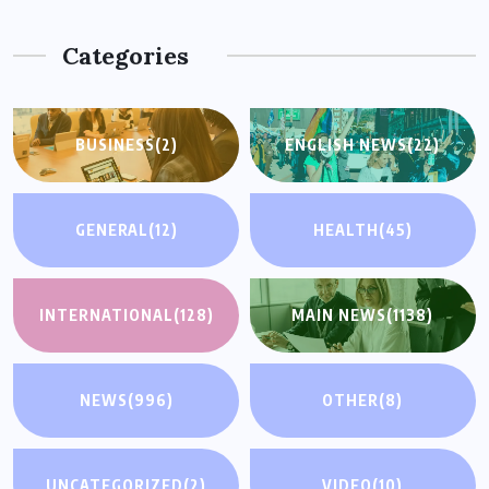
Categories
BUSINESS
(2)
ENGLISH NEWS
(22)
GENERAL
(12)
HEALTH
(45)
INTERNATIONAL
(128)
MAIN NEWS
(1138)
NEWS
(996)
OTHER
(8)
UNCATEGORIZED
(2)
VIDEO
(10)