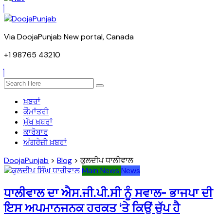
Via DoojaPunjab New portal, Canada
+1 98765 43210
ਖ਼ਬਰਾਂ
ਕੌਮਾਂਤਰੀ
ਮੁੱਖ ਖ਼ਬਰਾਂ
ਕਾਰੋਬਾਰ
ਅੰਗਰੇਜ਼ੀ ਖ਼ਬਰਾਂ
DoojaPunjab
>
Blog
>
ਕੁਲਦੀਪ ਧਾਲੀਵਾਲ
Main News
News
ਧਾਲੀਵਾਲ ਦਾ ਐਸ.ਜੀ.ਪੀ.ਸੀ ਨੂੰ ਸਵਾਲ- ਭਾਜਪਾ ਦੀ
ਇਸ ਅਪਮਾਨਜਨਕ ਹਰਕਤ ‘ਤੇ ਕਿਉਂ ਚੁੱਪ ਹੈ