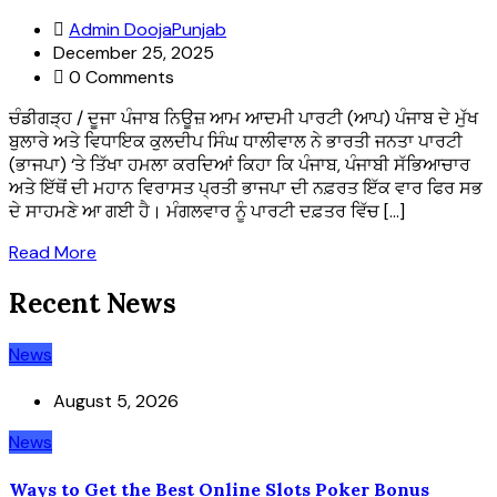
Admin DoojaPunjab
December 25, 2025
0 Comments
ਚੰਡੀਗੜ੍ਹ / ਦੂਜਾ ਪੰਜਾਬ ਨਿਊਜ਼ ਆਮ ਆਦਮੀ ਪਾਰਟੀ (ਆਪ) ਪੰਜਾਬ ਦੇ ਮੁੱਖ
ਬੁਲਾਰੇ ਅਤੇ ਵਿਧਾਇਕ ਕੁਲਦੀਪ ਸਿੰਘ ਧਾਲੀਵਾਲ ਨੇ ਭਾਰਤੀ ਜਨਤਾ ਪਾਰਟੀ
(ਭਾਜਪਾ) ‘ਤੇ ਤਿੱਖਾ ਹਮਲਾ ਕਰਦਿਆਂ ਕਿਹਾ ਕਿ ਪੰਜਾਬ, ਪੰਜਾਬੀ ਸੱਭਿਆਚਾਰ
ਅਤੇ ਇੱਥੋਂ ਦੀ ਮਹਾਨ ਵਿਰਾਸਤ ਪ੍ਰਤੀ ਭਾਜਪਾ ਦੀ ਨਫ਼ਰਤ ਇੱਕ ਵਾਰ ਫਿਰ ਸਭ
ਦੇ ਸਾਹਮਣੇ ਆ ਗਈ ਹੈ। ਮੰਗਲਵਾਰ ਨੂੰ ਪਾਰਟੀ ਦਫ਼ਤਰ ਵਿੱਚ […]
Read More
Recent News
News
August 5, 2026
News
Ways to Get the Best Online Slots Poker Bonus