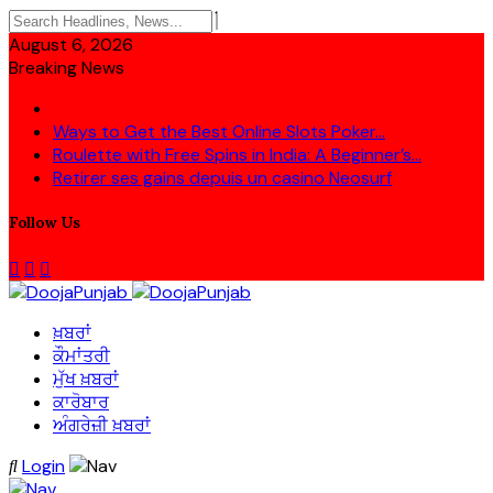
August 6, 2026
Breaking News
Ways to Get the Best Online Slots Poker...
Roulette with Free Spins in India: A Beginner’s...
Retirer ses gains depuis un casino Neosurf
Follow Us
ਖ਼ਬਰਾਂ
ਕੌਮਾਂਤਰੀ
ਮੁੱਖ ਖ਼ਬਰਾਂ
ਕਾਰੋਬਾਰ
ਅੰਗਰੇਜ਼ੀ ਖ਼ਬਰਾਂ
Login