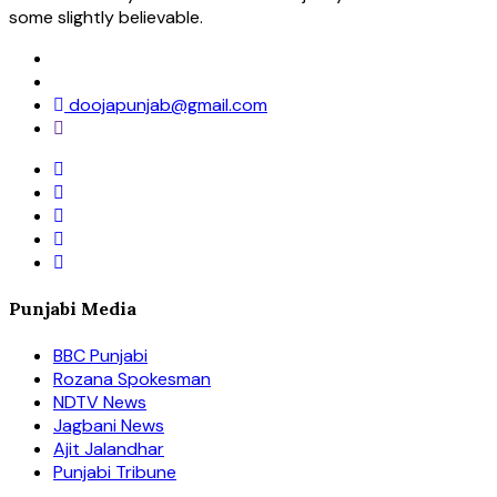
some slightly believable.
doojapunjab@gmail.com
Punjabi Media
BBC Punjabi
Rozana Spokesman
NDTV News
Jagbani News
Ajit Jalandhar
Punjabi Tribune