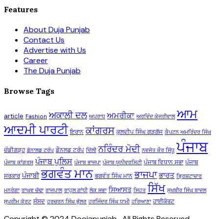
Features
About Duja Punjab
Contact Us
Advertise with Us
Career
The Duja Punjab
Browse Tags
ਆਮ
ਅਕਾਲੀ ਦਲ
ਅਮਰੀਕਾ
article
Fashion
ਅਪਰਾਧ
ਅਰਵਿੰਦ ਕੇਜਰੀਵਾਲ
ਆਦਮੀ ਪਾਰਟੀ
ਕਾਂਗਰਸ
ਇਰਾਨ
ਕੁਲਦੀਪ ਸਿੰਘ ਗੜਗੱਜ
ਕੈਪਟਨ ਅਮਰਿੰਦਰ ਸਿੰਘ
ਪੰਜਾਬ
ਨਰਿੰਦਰ ਮੋਦੀ
ਚੰਡੀਗੜ੍ਹ
ਡੌਨਲਡ ਟਰੰਪ
ਡੋਨਾਲਡ ਟਰੰਪ
ਦਿੱਲੀ
ਨਵਜੋਤ ਕੌਰ ਸਿੱਧੂ
ਪੰਜਾਬ ਪੁਲਿਸ
ਪੰਜਾਬ ਵਿਧਾਨ ਸਭਾ
ਪੰਜਾਬ
ਪੰਜਾਬ ਕਾਂਗਰਸ
ਪੰਜਾਬ ਭਾਜਪਾ
ਪੰਜਾਬ ਯੂਨੀਵਰਸਿਟੀ
ਭਗਵੰਤ ਮਾਨ
ਭਾਜਪਾ
ਭਾਰਤ
ਪੰਜਾਬੀ
ਸਰਕਾਰ
ਭਗਵੰਤ ਸਿੰਘ ਮਾਨ
ਭ੍ਰਿਸ਼ਟਾਚਾਰ
ਸਿੱਖ
ਸਿਆਸਤ
ਮਨਰੇਗਾ
ਰਾਘਵ ਚੱਢਾ
ਰਾਜਪਾਲ
ਰਾਹੁਲ ਗਾਂਧੀ
ਲੋਕ ਸਭਾ
ਸਿਹਤ
ਸੁਖਬੀਰ ਸਿੰਘ ਬਾਦਲ
ਸੰਸਦ
ਹਾਈਕੋਰਟ
ਸੁਪਰੀਮ ਕੋਰਟ
ਹਰਚਰਨ ਸਿੰਘ ਭੁੱਲਰ
ਹਰਜਿੰਦਰ ਸਿੰਘ ਧਾਮੀ
ਹਰਿਆਣਾ
Copyright © 2024 Doojapunjab. All Rights Reserved