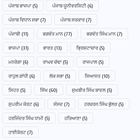
ਪੰਜਾਬ ਭਾਜਪਾ
(5)
ਪੰਜਾਬ ਯੂਨੀਵਰਸਿਟੀ
(6)
ਪੰਜਾਬ ਵਿਧਾਨ ਸਭਾ
(7)
ਪੰਜਾਬ ਸਰਕਾਰ
(7)
ਪੰਜਾਬੀ
(11)
ਭਗਵੰਤ ਮਾਨ
(77)
ਭਗਵੰਤ ਸਿੰਘ ਮਾਨ
(7)
ਭਾਜਪਾ
(31)
ਭਾਰਤ
(13)
ਭ੍ਰਿਸ਼ਟਾਚਾਰ
(5)
ਮਨਰੇਗਾ
(6)
ਰਾਘਵ ਚੱਢਾ
(5)
ਰਾਜਪਾਲ
(5)
ਰਾਹੁਲ ਗਾਂਧੀ
(6)
ਲੋਕ ਸਭਾ
(5)
ਸਿਆਸਤ
(10)
ਸਿਹਤ
(5)
ਸਿੱਖ
(60)
ਸੁਖਬੀਰ ਸਿੰਘ ਬਾਦਲ
(5)
ਸੁਪਰੀਮ ਕੋਰਟ
(6)
ਸੰਸਦ
(7)
ਹਰਚਰਨ ਸਿੰਘ ਭੁੱਲਰ
(5)
ਹਰਜਿੰਦਰ ਸਿੰਘ ਧਾਮੀ
(5)
ਹਰਿਆਣਾ
(5)
ਹਾਈਕੋਰਟ
(7)