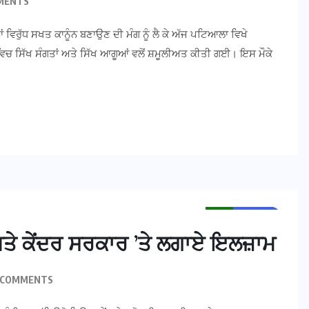
MENTS
ਂ ਵਿਰੁੱਧ ਸਖਤ ਕਾਨੂੰਨ ਬਣਾਉਣ ਦੀ ਮੰਗ ਨੂੰ ਲੈ ਕੇ ਅੱਜ ਪਟਿਆਲਾ ਵਿਖੇ
ਸਿੱਖ ਸੰਗਤਾਂ ਅਤੇ ਸਿੱਖ ਆਗੂਆਂ ਵਲੋਂ ਸ਼ਮੂਲੀਅਤ ਕੀਤੀ ਗਈ। ਇਸ ਮੌਕੇ
MAIN NEWS
NEWS
ਤੇ ਕੇਂਦਰ ਸਰਕਾਰ ’ਤੇ ਲਗਾਏ ਇਲਜ਼ਾਮ
 COMMENTS