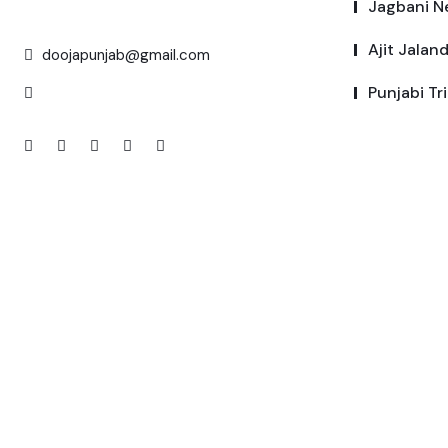
Jagbani N
Ajit Jalan
doojapunjab@gmail.com
Punjabi Tr