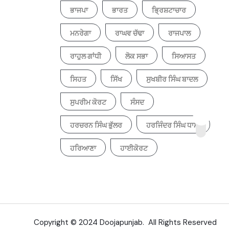
ਭਾਜਪਾ
ਭਾਰਤ
ਭ੍ਰਿਸ਼ਟਾਚਾਰ
ਮਨਰੇਗਾ
ਰਾਘਵ ਚੱਢਾ
ਰਾਜਪਾਲ
ਰਾਹੁਲ ਗਾਂਧੀ
ਲੋਕ ਸਭਾ
ਸਿਆਸਤ
ਸਿਹਤ
ਸਿੱਖ
ਸੁਖਬੀਰ ਸਿੰਘ ਬਾਦਲ
ਸੁਪਰੀਮ ਕੋਰਟ
ਸੰਸਦ
ਹਰਚਰਨ ਸਿੰਘ ਭੁੱਲਰ
ਹਰਜਿੰਦਰ ਸਿੰਘ ਧਾਮੀ
ਹਰਿਆਣਾ
ਹਾਈਕੋਰਟ
Copyright © 2024 Doojapunjab. All Rights Reserved