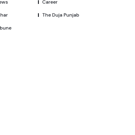
ews
Career
dhar
The Duja Punjab
ibune