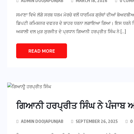
ADMIN DOOJAPUNJAB
MARCH 18, 2026
0 COM
ਸਮਾਣਾ ਵਿਖੇ ਲੱਗੇ ਸਰਬ ਧਰਮ ਮੋਰਚੇ ਵਲੋਂ ਧਾਰਮਿਕ ਗ੍ਰੰਥਾਂ ਦੀਆਂ ਬੇਅਦਬੀਆ
ਡਿਪਟੀ ਕਮਿਸ਼ਨਰ ਦਫਤਰ ਦੇ ਬਾਹਰ ਧਰਨਾ ਲਗਾਇਆ ਗਿਆ। ਇਸ ਧਰਨੇ ਵਿਚ 
ਅਕਾਲੀ ਦਲ ਮੁੜ ਸੁਰਜੀਤ ਦੇ ਪ੍ਰਧਾਨ ਗਿਆਨੀ ਹਰਪ੍ਰੀਤ ਸਿੰਘ ਨੇ […]
READ MORE
ਗਿਆਨੀ ਹਰਪ੍ਰੀਤ ਸਿੰਘ ਨੇ ਪੰਜਾਬ ਅ
ADMIN DOOJAPUNJAB
SEPTEMBER 26, 2025
0