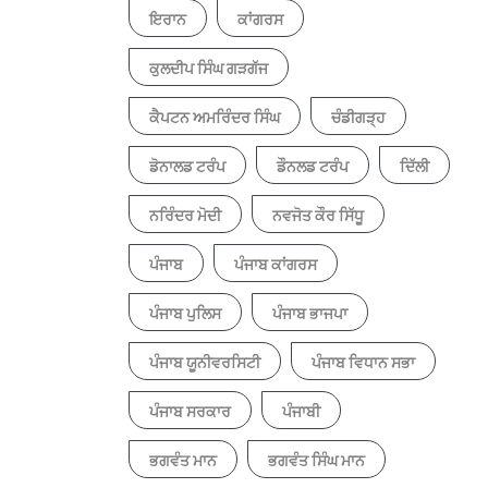
ਇਰਾਨ
ਕਾਂਗਰਸ
ਕੁਲਦੀਪ ਸਿੰਘ ਗੜਗੱਜ
ਕੈਪਟਨ ਅਮਰਿੰਦਰ ਸਿੰਘ
ਚੰਡੀਗੜ੍ਹ
ਡੋਨਾਲਡ ਟਰੰਪ
ਡੌਨਲਡ ਟਰੰਪ
ਦਿੱਲੀ
ਨਰਿੰਦਰ ਮੋਦੀ
ਨਵਜੋਤ ਕੌਰ ਸਿੱਧੂ
ਪੰਜਾਬ
ਪੰਜਾਬ ਕਾਂਗਰਸ
ਪੰਜਾਬ ਪੁਲਿਸ
ਪੰਜਾਬ ਭਾਜਪਾ
ਪੰਜਾਬ ਯੂਨੀਵਰਸਿਟੀ
ਪੰਜਾਬ ਵਿਧਾਨ ਸਭਾ
ਪੰਜਾਬ ਸਰਕਾਰ
ਪੰਜਾਬੀ
ਭਗਵੰਤ ਮਾਨ
ਭਗਵੰਤ ਸਿੰਘ ਮਾਨ