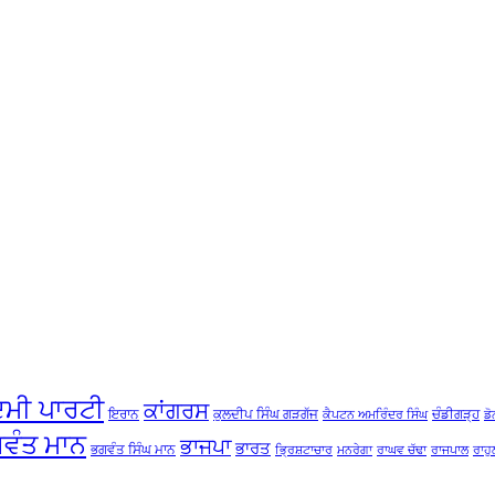
ੀ ਪਾਰਟੀ
ਕਾਂਗਰਸ
ਇਰਾਨ
ਕੁਲਦੀਪ ਸਿੰਘ ਗੜਗੱਜ
ਚੰਡੀਗੜ੍ਹ
ਕੈਪਟਨ ਅਮਰਿੰਦਰ ਸਿੰਘ
ਡੋ
ਵੰਤ ਮਾਨ
ਭਾਜਪਾ
ਭਾਰਤ
ਭਗਵੰਤ ਸਿੰਘ ਮਾਨ
ਭ੍ਰਿਸ਼ਟਾਚਾਰ
ਮਨਰੇਗਾ
ਰਾਘਵ ਚੱਢਾ
ਰਾਜਪਾਲ
ਰਾਹੁ