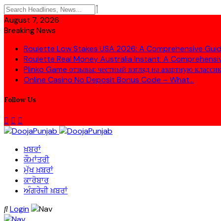
August 7, 2026
Breaking News
Roulette Low Stakes USA 2026: A Comprehensive Gui
Roulette Real Money Australia Instant: A Comprehensi
Plinko Game отзывы: честный взгляд на азартную класси
Online Casino No Deposit Bonus Code – What...
Follow Us
ਖ਼ਬਰਾਂ
ਕੌਮਾਂਤਰੀ
ਮੁੱਖ ਖ਼ਬਰਾਂ
ਕਾਰੋਬਾਰ
ਅੰਗਰੇਜ਼ੀ ਖ਼ਬਰਾਂ
Login