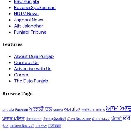
BBC Punjabi
Rozana Spokesman
NDTV News
Jagbani News
Ajit Jalandhar
Punjabi Tribune
Features
About Duja Punjab
Contact Us
Advertise with Us
Career
The Duja Punjab
Browse Tags
ਆਮ ਆਦਮ
ਅਕਾਲੀ ਦਲ
ਅਮਰੀਕਾ
article
Fashion
ਅਪਰਾਧ
ਅਰਵਿੰਦ ਕੇਜਰੀਵਾਲ
ਭਗ
ਪੰਜਾਬ ਪੁਲਿਸ
ਪੰਜਾਬੀ
ਪੰਜਾਬ ਵਿਧਾਨ ਸਭਾ
ਪੰਜਾਬ ਸਰਕਾਰ
ਪੰਜਾਬ ਭਾਜਪਾ
ਪੰਜਾਬ ਯੂਨੀਵਰਸਿਟੀ
ਹਾਈਕੋਰਟ
ਭੁੱਲਰ
ਹਰਜਿੰਦਰ ਸਿੰਘ ਧਾਮੀ
ਹਰਿਆਣਾ