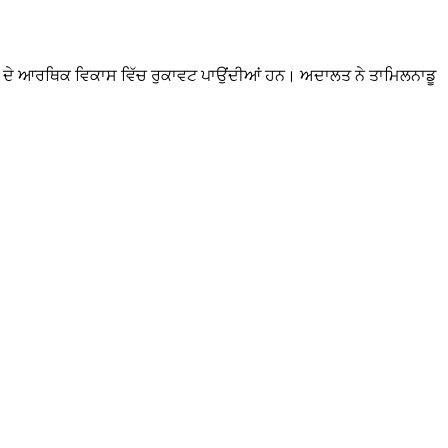
ੇਸ਼ ਦੇ ਆਰਥਿਕ ਵਿਕਾਸ ਵਿੱਚ ਰੁਕਾਵਟ ਪਾਉਂਦੀਆਂ ਹਨ। ਅਦਾਲਤ ਨੇ ਤਾਮਿਲਨਾਡੂ