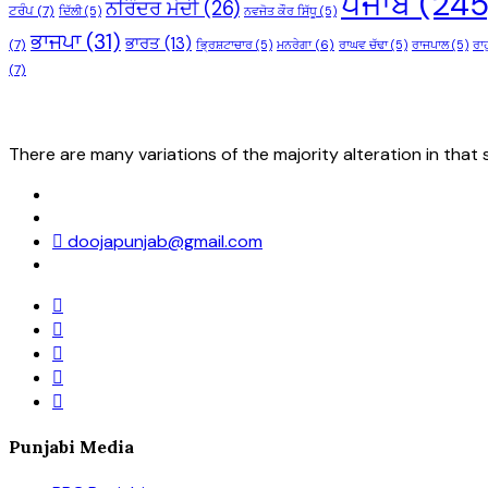
ਪੰਜਾਬ
(245
ਨਰਿੰਦਰ ਮੋਦੀ
(26)
ਟਰੰਪ
(7)
ਦਿੱਲੀ
(5)
ਨਵਜੋਤ ਕੌਰ ਸਿੱਧੂ
(5)
ਭਾਜਪਾ
(31)
ਭਾਰਤ
(13)
(7)
ਭ੍ਰਿਸ਼ਟਾਚਾਰ
(5)
ਮਨਰੇਗਾ
(6)
ਰਾਘਵ ਚੱਢਾ
(5)
ਰਾਜਪਾਲ
(5)
ਰਾਹ
(7)
There are many variations of the majority alteration in that s
doojapunjab@gmail.com
Punjabi Media