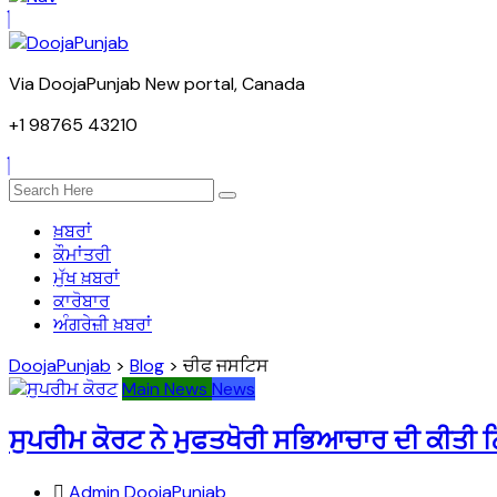
Via DoojaPunjab New portal, Canada
+1 98765 43210
ਖ਼ਬਰਾਂ
ਕੌਮਾਂਤਰੀ
ਮੁੱਖ ਖ਼ਬਰਾਂ
ਕਾਰੋਬਾਰ
ਅੰਗਰੇਜ਼ੀ ਖ਼ਬਰਾਂ
DoojaPunjab
>
Blog
>
ਚੀਫ ਜਸਟਿਸ
Main News
News
ਸੁਪਰੀਮ ਕੋਰਟ ਨੇ ਮੁਫਤਖੋਰੀ ਸਭਿਆਚਾਰ ਦੀ ਕੀਤੀ ਨ
Admin DoojaPunjab