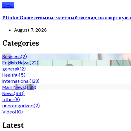
News
Plinko Game отзывы: честный взгляд на азартную
August 7, 2026
Categories
Business
(2)
English News
(22)
general
(12)
Health
(45)
International
(128)
Main News
(1138)
News
(991)
other
(8)
uncategorized
(2)
Video
(10)
Latest