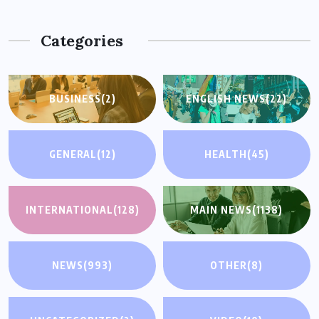
Categories
BUSINESS
(2)
ENGLISH NEWS
(22)
GENERAL
(12)
HEALTH
(45)
INTERNATIONAL
(128)
MAIN NEWS
(1138)
NEWS
(993)
OTHER
(8)