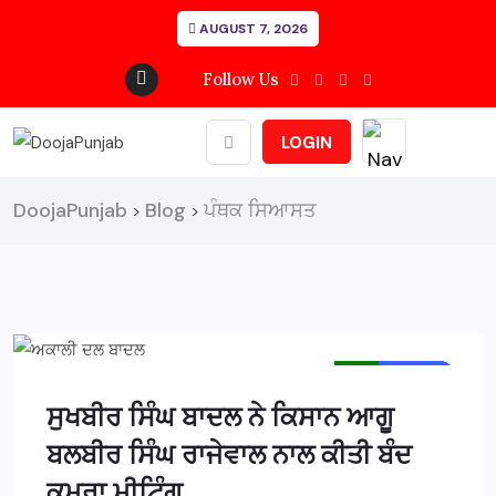
AUGUST 7, 2026
Follow Us
LOGIN
DoojaPunjab
Blog
ਪੰਥਕ ਸਿਆਸਤ
>
>
MAIN NEWS
NEWS
ਸੁਖਬੀਰ ਸਿੰਘ ਬਾਦਲ ਨੇ ਕਿਸਾਨ ਆਗੂ
ਬਲਬੀਰ ਸਿੰਘ ਰਾਜੇਵਾਲ ਨਾਲ ਕੀਤੀ ਬੰਦ
ਕਮਰਾ ਮੀਟਿੰਗ