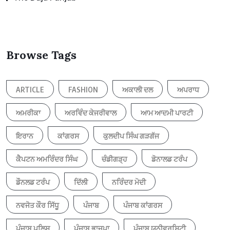
Browse Tags
ARTICLE
FASHION
ਅਕਾਲੀ ਦਲ
ਅਪਰਾਧ
ਅਮਰੀਕਾ
ਅਰਵਿੰਦ ਕੇਜਰੀਵਾਲ
ਆਮ ਆਦਮੀ ਪਾਰਟੀ
ਇਰਾਨ
ਕਾਂਗਰਸ
ਕੁਲਦੀਪ ਸਿੰਘ ਗੜਗੱਜ
ਕੈਪਟਨ ਅਮਰਿੰਦਰ ਸਿੰਘ
ਚੰਡੀਗੜ੍ਹ
ਡੋਨਾਲਡ ਟਰੰਪ
ਡੌਨਲਡ ਟਰੰਪ
ਦਿੱਲੀ
ਨਰਿੰਦਰ ਮੋਦੀ
ਨਵਜੋਤ ਕੌਰ ਸਿੱਧੂ
ਪੰਜਾਬ
ਪੰਜਾਬ ਕਾਂਗਰਸ
ਪੰਜਾਬ ਪੁਲਿਸ
ਪੰਜਾਬ ਭਾਜਪਾ
ਪੰਜਾਬ ਯੂਨੀਵਰਸਿਟੀ