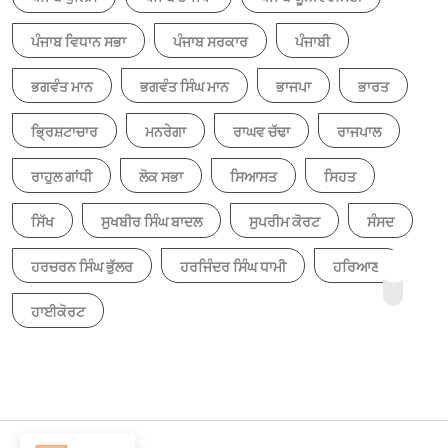
ਪੰਜਾਬ ਵਿਧਾਨ ਸਭਾ
ਪੰਜਾਬ ਸਰਕਾਰ
ਪੰਜਾਬੀ
ਭਗਵੰਤ ਮਾਨ
ਭਗਵੰਤ ਸਿੰਘ ਮਾਨ
ਭਾਜਪਾ
ਭਾਰਤ
ਭ੍ਰਿਸ਼ਟਾਚਾਰ
ਮਨਰੇਗਾ
ਰਾਘਵ ਚੱਢਾ
ਰਾਜਪਾਲ
ਰਾਹੁਲ ਗਾਂਧੀ
ਲੋਕ ਸਭਾ
ਸਿਆਸਤ
ਸਿਹਤ
ਸਿੱਖ
ਸੁਖਬੀਰ ਸਿੰਘ ਬਾਦਲ
ਸੁਪਰੀਮ ਕੋਰਟ
ਸੰਸਦ
ਹਰਚਰਨ ਸਿੰਘ ਭੁੱਲਰ
ਹਰਜਿੰਦਰ ਸਿੰਘ ਧਾਮੀ
ਹਰਿਆਣਾ
ਹਾਈਕੋਰਟ