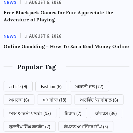
NEWS
AUGUST 6, 2026
Free Blackjack Games for Fun: Appreciate the
Adventure of Playing
NEWS
AUGUST 6, 2026
Online Gambling – How To Earn Real Money Online
Popular Tag
article
(9)
Fashion
(6)
ਅਕਾਲੀ ਦਲ
(27)
ਅਪਰਾਧ
(6)
ਅਮਰੀਕਾ
(18)
ਅਰਵਿੰਦ ਕੇਜਰੀਵਾਲ
(6)
ਆਮ ਆਦਮੀ ਪਾਰਟੀ
(92)
ਇਰਾਨ
(7)
ਕਾਂਗਰਸ
(36)
ਕੁਲਦੀਪ ਸਿੰਘ ਗੜਗੱਜ
(7)
ਕੈਪਟਨ ਅਮਰਿੰਦਰ ਸਿੰਘ
(5)