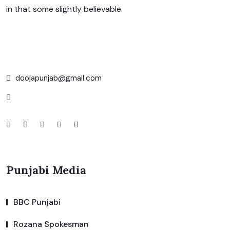
in that some slightly believable.
doojapunjab@gmail.com
Punjabi Media
BBC Punjabi
Rozana Spokesman