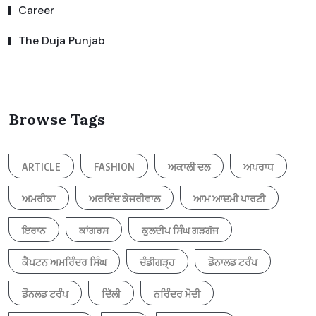
Career
The Duja Punjab
Browse Tags
ARTICLE
FASHION
ਅਕਾਲੀ ਦਲ
ਅਪਰਾਧ
ਅਮਰੀਕਾ
ਅਰਵਿੰਦ ਕੇਜਰੀਵਾਲ
ਆਮ ਆਦਮੀ ਪਾਰਟੀ
ਇਰਾਨ
ਕਾਂਗਰਸ
ਕੁਲਦੀਪ ਸਿੰਘ ਗੜਗੱਜ
ਕੈਪਟਨ ਅਮਰਿੰਦਰ ਸਿੰਘ
ਚੰਡੀਗੜ੍ਹ
ਡੋਨਾਲਡ ਟਰੰਪ
ਡੌਨਲਡ ਟਰੰਪ
ਦਿੱਲੀ
ਨਰਿੰਦਰ ਮੋਦੀ