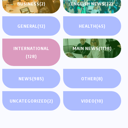
BUSINESS
(2)
ENGLISH NEWS
(22)
GENERAL
(12)
HEALTH
(45)
INTERNATIONAL
MAIN NEWS
(1138)
(128)
NEWS
(985)
OTHER
(8)
UNCATEGORIZED
(2)
VIDEO
(10)