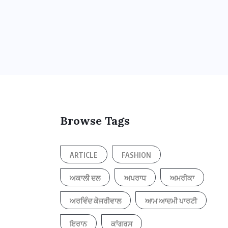
Browse Tags
ARTICLE
FASHION
ਅਕਾਲੀ ਦਲ
ਅਪਰਾਧ
ਅਮਰੀਕਾ
ਅਰਵਿੰਦ ਕੇਜਰੀਵਾਲ
ਆਮ ਆਦਮੀ ਪਾਰਟੀ
ਇਰਾਨ
ਕਾਂਗਰਸ