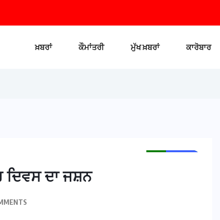
ਖ਼ਬਰਾਂ
ਕੌਮਾਂਤਰੀ
ਮੁੱਖ ਖ਼ਬਰਾਂ
ਕਾਰੋਬਾਰ
MAIN NEWS
NEWS
ਰ ਦਿਵਸ ਦਾ ਜਸ਼ਨ
MMENTS