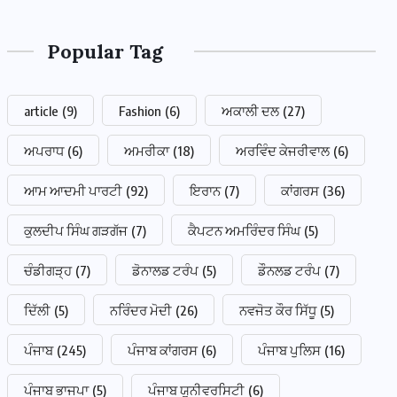
Popular Tag
article
(9)
Fashion
(6)
ਅਕਾਲੀ ਦਲ
(27)
ਅਪਰਾਧ
(6)
ਅਮਰੀਕਾ
(18)
ਅਰਵਿੰਦ ਕੇਜਰੀਵਾਲ
(6)
ਆਮ ਆਦਮੀ ਪਾਰਟੀ
(92)
ਇਰਾਨ
(7)
ਕਾਂਗਰਸ
(36)
ਕੁਲਦੀਪ ਸਿੰਘ ਗੜਗੱਜ
(7)
ਕੈਪਟਨ ਅਮਰਿੰਦਰ ਸਿੰਘ
(5)
ਚੰਡੀਗੜ੍ਹ
(7)
ਡੋਨਾਲਡ ਟਰੰਪ
(5)
ਡੌਨਲਡ ਟਰੰਪ
(7)
ਦਿੱਲੀ
(5)
ਨਰਿੰਦਰ ਮੋਦੀ
(26)
ਨਵਜੋਤ ਕੌਰ ਸਿੱਧੂ
(5)
ਪੰਜਾਬ
(245)
ਪੰਜਾਬ ਕਾਂਗਰਸ
(6)
ਪੰਜਾਬ ਪੁਲਿਸ
(16)
ਪੰਜਾਬ ਭਾਜਪਾ
(5)
ਪੰਜਾਬ ਯੂਨੀਵਰਸਿਟੀ
(6)