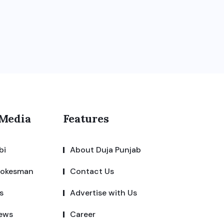
 Media
Features
bi
About Duja Punjab
pokesman
Contact Us
s
Advertise with Us
ews
Career