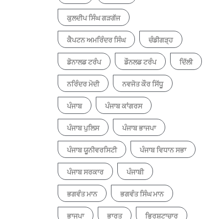
ਕੁਲਦੀਪ ਸਿੰਘ ਗੜਗੱਜ
ਕੈਪਟਨ ਅਮਰਿੰਦਰ ਸਿੰਘ
ਚੰਡੀਗੜ੍ਹ
ਡੋਨਾਲਡ ਟਰੰਪ
ਡੌਨਲਡ ਟਰੰਪ
ਦਿੱਲੀ
ਨਰਿੰਦਰ ਮੋਦੀ
ਨਵਜੋਤ ਕੌਰ ਸਿੱਧੂ
ਪੰਜਾਬ
ਪੰਜਾਬ ਕਾਂਗਰਸ
ਪੰਜਾਬ ਪੁਲਿਸ
ਪੰਜਾਬ ਭਾਜਪਾ
ਪੰਜਾਬ ਯੂਨੀਵਰਸਿਟੀ
ਪੰਜਾਬ ਵਿਧਾਨ ਸਭਾ
ਪੰਜਾਬ ਸਰਕਾਰ
ਪੰਜਾਬੀ
ਭਗਵੰਤ ਮਾਨ
ਭਗਵੰਤ ਸਿੰਘ ਮਾਨ
ਭਾਜਪਾ
ਭਾਰਤ
ਭ੍ਰਿਸ਼ਟਾਚਾਰ