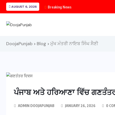
AUGUST 6, 2026
Breaking News
DoojaPunjab
Blog
ਮੁੱਖ ਮੰਤਰੀ ਨਾਇਬ ਸਿੰਘ ਸੈਣੀ
>
>
ਪੰਜਾਬ ਅਤੇ ਹਰਿਆਣਾ ਵਿੱਚ ਗਣਤੰਤ
ADMIN DOOJAPUNJAB
JANUARY 26, 2026
0 CO