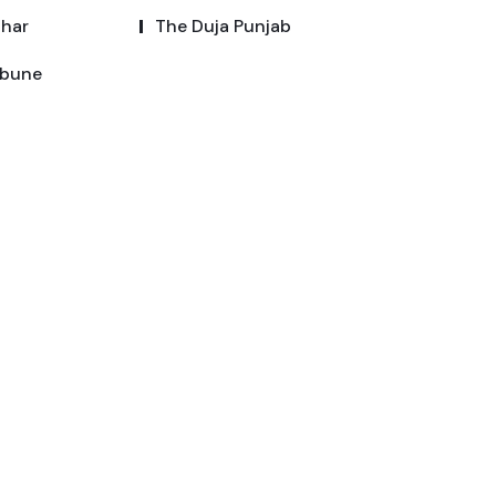
dhar
The Duja Punjab
ibune