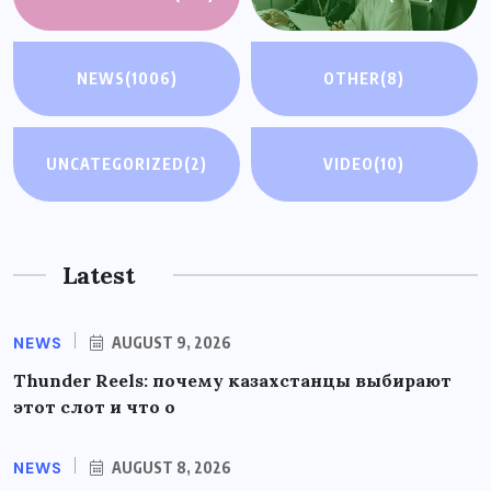
NEWS
(1006)
OTHER
(8)
UNCATEGORIZED
(2)
VIDEO
(10)
Latest
NEWS
AUGUST 9, 2026
Thunder Reels: почему казахстанцы выбирают
этот слот и что о
NEWS
AUGUST 8, 2026