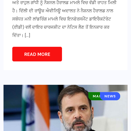
ਅਤੇ ਰਾਹੁਲ ਗਾਂਧੀ ਨੂੰ ਨੈਸ਼ਨਲ ਹੈਰਾਲਡ ਮਾਮਲੇ ਵਿਚ ਵੱਡੀ ਰਾਹਤ ਮਿਲੀ
ਹੈ। ਦਿੱਲੀ ਦੀ ਰਾਊਜ਼ ਐਵੀਨਿਊ ਅਦਾਲਤ ਨੇ ਨੈਸ਼ਨਲ ਹੈਰਾਲਡ ਨਾਲ
ਸਬੰਧਤ ਮਨੀ ਲਾਂਡਰਿੰਗ ਮਾਮਲੇ ਵਿਚ ਇਨਫੋਰਸਮੈਂਟ ਡਾਇਰੈਕਟੋਰੇਟ
(ਈਡੀ) ਵਲੋਂ ਦਾਇਰ ਚਾਰਜਸ਼ੀਟ ਦਾ ਨੋਟਿਸ ਲੈਣ ਤੋਂ ਇਨਕਾਰ ਕਰ
ਦਿੱਤਾ। […]
READ MORE
MAIN NEWS
NEWS