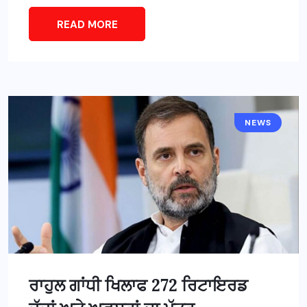
READ MORE
NEWS
ਰਾਹੁਲ ਗਾਂਧੀ ਖਿਲਾਫ 272 ਰਿਟਾਇਰਡ