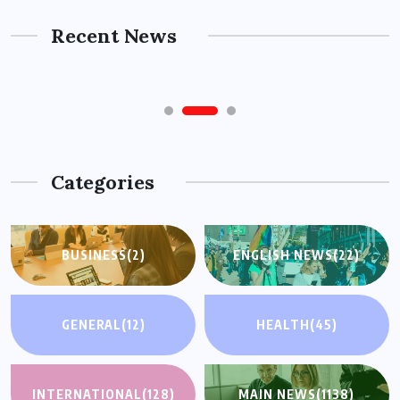
Risk-Free: A Complete Guide
Recent News
AUGUST 8, 2026
Categories
BUSINESS
(2)
ENGLISH NEWS
(22)
GENERAL
(12)
HEALTH
(45)
INTERNATIONAL
(128)
MAIN NEWS
(1138)