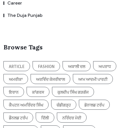
Career
The Duja Punjab
Browse Tags
ARTICLE
FASHION
ਅਕਾਲੀ ਦਲ
ਅਪਰਾਧ
ਅਮਰੀਕਾ
ਅਰਵਿੰਦ ਕੇਜਰੀਵਾਲ
ਆਮ ਆਦਮੀ ਪਾਰਟੀ
ਇਰਾਨ
ਕਾਂਗਰਸ
ਕੁਲਦੀਪ ਸਿੰਘ ਗੜਗੱਜ
ਕੈਪਟਨ ਅਮਰਿੰਦਰ ਸਿੰਘ
ਚੰਡੀਗੜ੍ਹ
ਡੋਨਾਲਡ ਟਰੰਪ
ਡੌਨਲਡ ਟਰੰਪ
ਦਿੱਲੀ
ਨਰਿੰਦਰ ਮੋਦੀ