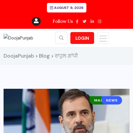
AUGUST 9, 2026
Follow Us
LOGIN
DoojaPunjab
Blog
ਰਾਹੁਲ ਗਾਂਧੀ
>
>
MAIN NEWS
NEWS