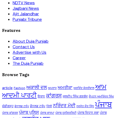
NDTV News
Jagbani News
Ajit Jalandhar
Punjabi Tribune
Features
About Duja Punjab
Contact Us
Advertise with Us
Career
The Duja Punjab
Browse Tags
ਆਮ
ਅਕਾਲੀ ਦਲ
ਅਮਰੀਕਾ
article
Fashion
ਅਪਰਾਧ
ਅਰਵਿੰਦ ਕੇਜਰੀਵਾਲ
ਆਦਮੀ ਪਾਰਟੀ
ਕਾਂਗਰਸ
ਇਰਾਨ
ਕੁਲਦੀਪ ਸਿੰਘ ਗੜਗੱਜ
ਕੈਪਟਨ ਅਮਰਿੰਦਰ ਸਿੰਘ
ਪੰਜਾਬ
ਨਰਿੰਦਰ ਮੋਦੀ
ਚੰਡੀਗੜ੍ਹ
ਡੌਨਲਡ ਟਰੰਪ
ਡੋਨਾਲਡ ਟਰੰਪ
ਦਿੱਲੀ
ਨਵਜੋਤ ਕੌਰ ਸਿੱਧੂ
ਪੰਜਾਬ ਪੁਲਿਸ
ਪੰਜਾਬ ਵਿਧਾਨ ਸਭਾ
ਪੰਜਾਬ
ਪੰਜਾਬ ਕਾਂਗਰਸ
ਪੰਜਾਬ ਭਾਜਪਾ
ਪੰਜਾਬ ਯੂਨੀਵਰਸਿਟੀ