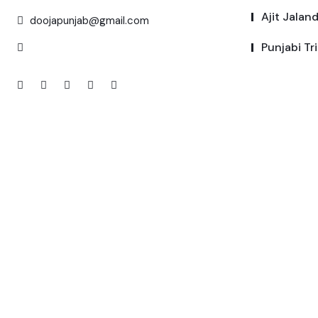
Ajit Jalan
doojapunjab@gmail.com
Punjabi Tr