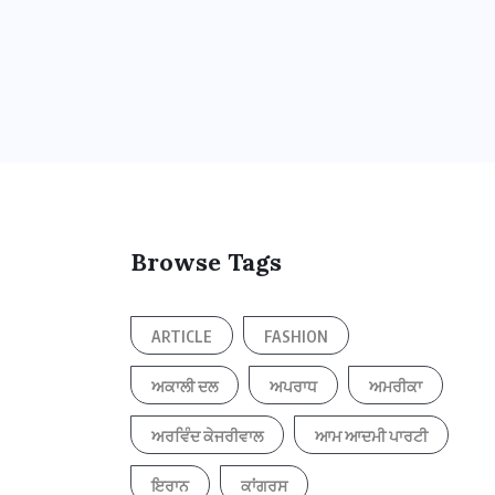
Browse Tags
ARTICLE
FASHION
ਅਕਾਲੀ ਦਲ
ਅਪਰਾਧ
ਅਮਰੀਕਾ
ਅਰਵਿੰਦ ਕੇਜਰੀਵਾਲ
ਆਮ ਆਦਮੀ ਪਾਰਟੀ
ਇਰਾਨ
ਕਾਂਗਰਸ