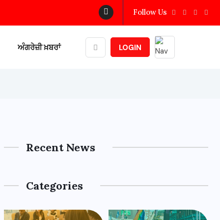
Follow Us
ਅੰਗਰੇਜ਼ੀ ਖ਼ਬਰਾਂ
LOGIN
Recent News
Categories