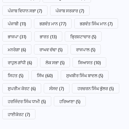
ਪੰਜਾਬ ਵਿਧਾਨ ਸਭਾ
(7)
ਪੰਜਾਬ ਸਰਕਾਰ
(7)
ਪੰਜਾਬੀ
(11)
ਭਗਵੰਤ ਮਾਨ
(77)
ਭਗਵੰਤ ਸਿੰਘ ਮਾਨ
(7)
ਭਾਜਪਾ
(31)
ਭਾਰਤ
(13)
ਭ੍ਰਿਸ਼ਟਾਚਾਰ
(5)
ਮਨਰੇਗਾ
(6)
ਰਾਘਵ ਚੱਢਾ
(5)
ਰਾਜਪਾਲ
(5)
ਰਾਹੁਲ ਗਾਂਧੀ
(6)
ਲੋਕ ਸਭਾ
(5)
ਸਿਆਸਤ
(10)
ਸਿਹਤ
(5)
ਸਿੱਖ
(60)
ਸੁਖਬੀਰ ਸਿੰਘ ਬਾਦਲ
(5)
ਸੁਪਰੀਮ ਕੋਰਟ
(6)
ਸੰਸਦ
(7)
ਹਰਚਰਨ ਸਿੰਘ ਭੁੱਲਰ
(5)
ਹਰਜਿੰਦਰ ਸਿੰਘ ਧਾਮੀ
(5)
ਹਰਿਆਣਾ
(5)
ਹਾਈਕੋਰਟ
(7)