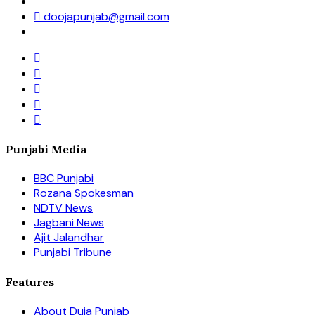
doojapunjab@gmail.com
Punjabi Media
BBC Punjabi
Rozana Spokesman
NDTV News
Jagbani News
Ajit Jalandhar
Punjabi Tribune
Features
About Duja Punjab