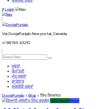
ਅੰਗਰੇਜ਼ੀ ਖ਼ਬਰਾਂ
Login
Via DoojaPunjab New portal, Canada
+1 98765 43210
ਖ਼ਬਰਾਂ
ਕੌਮਾਂਤਰੀ
ਮੁੱਖ ਖ਼ਬਰਾਂ
ਕਾਰੋਬਾਰ
ਅੰਗਰੇਜ਼ੀ ਖ਼ਬਰਾਂ
DoojaPunjab
>
Blog
>
ਸਿੱਖ ਸਿਆਸਤ
Main News
News