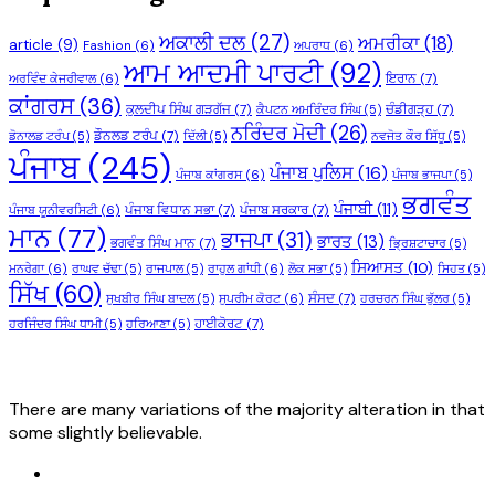
ਅਕਾਲੀ ਦਲ
(27)
ਅਮਰੀਕਾ
(18)
article
(9)
Fashion
(6)
ਅਪਰਾਧ
(6)
ਆਮ ਆਦਮੀ ਪਾਰਟੀ
(92)
ਇਰਾਨ
(7)
ਅਰਵਿੰਦ ਕੇਜਰੀਵਾਲ
(6)
ਕਾਂਗਰਸ
(36)
ਕੁਲਦੀਪ ਸਿੰਘ ਗੜਗੱਜ
(7)
ਚੰਡੀਗੜ੍ਹ
(7)
ਕੈਪਟਨ ਅਮਰਿੰਦਰ ਸਿੰਘ
(5)
ਨਰਿੰਦਰ ਮੋਦੀ
(26)
ਡੌਨਲਡ ਟਰੰਪ
(7)
ਡੋਨਾਲਡ ਟਰੰਪ
(5)
ਦਿੱਲੀ
(5)
ਨਵਜੋਤ ਕੌਰ ਸਿੱਧੂ
(5)
ਪੰਜਾਬ
(245)
ਪੰਜਾਬ ਪੁਲਿਸ
(16)
ਪੰਜਾਬ ਕਾਂਗਰਸ
(6)
ਪੰਜਾਬ ਭਾਜਪਾ
(5)
ਭਗਵੰਤ
ਪੰਜਾਬੀ
(11)
ਪੰਜਾਬ ਵਿਧਾਨ ਸਭਾ
(7)
ਪੰਜਾਬ ਸਰਕਾਰ
(7)
ਪੰਜਾਬ ਯੂਨੀਵਰਸਿਟੀ
(6)
ਮਾਨ
(77)
ਭਾਜਪਾ
(31)
ਭਾਰਤ
(13)
ਭਗਵੰਤ ਸਿੰਘ ਮਾਨ
(7)
ਭ੍ਰਿਸ਼ਟਾਚਾਰ
(5)
ਸਿਆਸਤ
(10)
ਮਨਰੇਗਾ
(6)
ਰਾਘਵ ਚੱਢਾ
(5)
ਰਾਜਪਾਲ
(5)
ਰਾਹੁਲ ਗਾਂਧੀ
(6)
ਲੋਕ ਸਭਾ
(5)
ਸਿਹਤ
(5)
ਸਿੱਖ
(60)
ਸੰਸਦ
(7)
ਸੁਖਬੀਰ ਸਿੰਘ ਬਾਦਲ
(5)
ਸੁਪਰੀਮ ਕੋਰਟ
(6)
ਹਰਚਰਨ ਸਿੰਘ ਭੁੱਲਰ
(5)
ਹਾਈਕੋਰਟ
(7)
ਹਰਜਿੰਦਰ ਸਿੰਘ ਧਾਮੀ
(5)
ਹਰਿਆਣਾ
(5)
There are many variations of the majority alteration in that
some slightly believable.