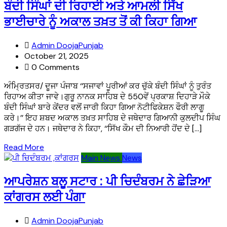
ਬੰਦੀ ਸਿੰਘਾਂ ਦੀ ਰਿਹਾਈ ਅਤੇ ਆਮਲੀ ਸਿੱਖ
ਭਾਈਚਾਰੇ ਨੂੰ ਅਕਾਲ ਤਖ਼ਤ ਤੋਂ ਕੀ ਕਿਹਾ ਗਿਆ
Admin DoojaPunjab
October 21, 2025
0 Comments
ਅੰਮ੍ਰਿਤਸਰ/ ਦੂਜਾ ਪੰਜਾਬ ‘‘ਸਜਾਵਾਂ ਪੂਰੀਆਂ ਕਰ ਚੁੱਕੇ ਬੰਦੀ ਸਿੰਘਾਂ ਨੂੰ ਤੁਰੰਤ
ਰਿਹਾਅ ਕੀਤਾ ਜਾਵੇ।ਗੁਰੂ ਨਾਨਕ ਸਾਹਿਬ ਦੇ 550ਵੇਂ ਪ੍ਰਕਾਸ਼ ਦਿਹਾੜੇ ਮੌਕੇ
ਬੰਦੀ ਸਿੰਘਾਂ ਬਾਰੇ ਕੇਂਦਰ ਵਲੋਂ ਜਾਰੀ ਕਿਹਾ ਗਿਆ ਨੋਟੀਫਿਕੇਸ਼ਨ ਫੌਰੀ ਲਾਗੂ
ਕਰੇ।’’ ਇਹ ਸ਼ਬਦ ਅਕਾਲ ਤਖ਼ਤ ਸਾਹਿਬ ਦੇ ਜਥੇਦਾਰ ਗਿਆਨੀ ਕੁਲਦੀਪ ਸਿੰਘ
ਗੜਗੱਜ ਦੇ ਹਨ। ਜਥੇਦਾਰ ਨੇ ਕਿਹਾ, ‘‘ਸਿੱਖ ਕੌਮ ਦੀ ਨਿਆਰੀ ਹੋਂਦ ਦੇ […]
Read More
Main News
News
ਆਪਰੇਸ਼ਨ ਬਲੂ ਸਟਾਰ : ਪੀ ਚਿਦੰਬਰਮ ਨੇ ਛੇੜਿਆ
ਕਾਂਗਰਸ ਲਈ ਪੰਗਾ
Admin DoojaPunjab