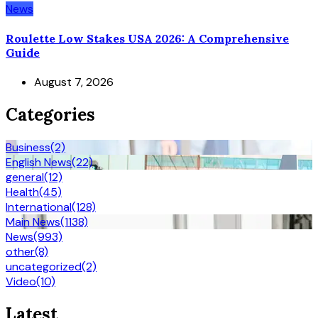
News
Roulette Low Stakes USA 2026: A Comprehensive
Guide
August 7, 2026
Categories
Business
(2)
English News
(22)
general
(12)
Health
(45)
International
(128)
Main News
(1138)
News
(993)
other
(8)
uncategorized
(2)
Video
(10)
Latest