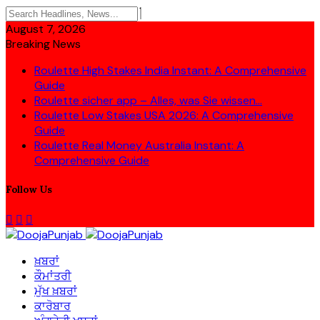
August 7, 2026
Breaking News
Roulette High Stakes India Instant: A Comprehensive
Guide
Roulette sicher app – Alles, was Sie wissen...
Roulette Low Stakes USA 2026: A Comprehensive
Guide
Roulette Real Money Australia Instant: A
Comprehensive Guide
Follow Us
ਖ਼ਬਰਾਂ
ਕੌਮਾਂਤਰੀ
ਮੁੱਖ ਖ਼ਬਰਾਂ
ਕਾਰੋਬਾਰ