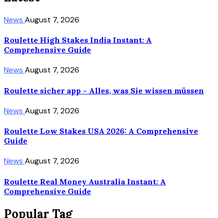
News
August 7, 2026
Roulette High Stakes India Instant: A
Comprehensive Guide
News
August 7, 2026
Roulette sicher app – Alles, was Sie wissen müssen
News
August 7, 2026
Roulette Low Stakes USA 2026: A Comprehensive
Guide
News
August 7, 2026
Roulette Real Money Australia Instant: A
Comprehensive Guide
Popular Tag