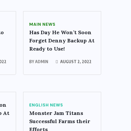
MAIN NEWS
to
Has Day He Won’t Soon
Forget Denny Backup At
Ready to Use!
022
BY
ADMIN
AUGUST 2, 2022
oon
ENGLISH NEWS
p At
Monster Jam Titans
Successful Farms their
Efforts