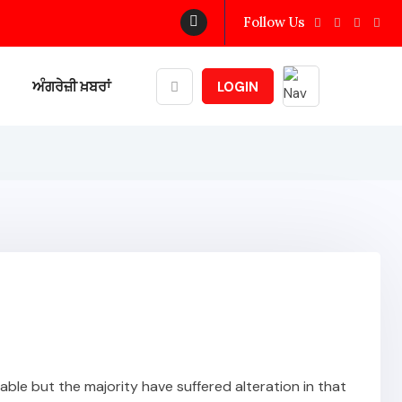
Follow Us
ਅੰਗਰੇਜ਼ੀ ਖ਼ਬਰਾਂ
LOGIN
ble but the majority have suffered alteration in that