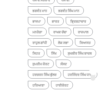
ਪੰਜਾਬ ਸਰਕਾਰ
ਪੰਜਾਬੀ
ਭਗਵੰਤ ਮਾਨ
ਭਗਵੰਤ ਸਿੰਘ ਮਾਨ
ਭਾਜਪਾ
ਭਾਰਤ
ਭ੍ਰਿਸ਼ਟਾਚਾਰ
ਮਨਰੇਗਾ
ਰਾਘਵ ਚੱਢਾ
ਰਾਜਪਾਲ
ਰਾਹੁਲ ਗਾਂਧੀ
ਲੋਕ ਸਭਾ
ਸਿਆਸਤ
ਸਿਹਤ
ਸਿੱਖ
ਸੁਖਬੀਰ ਸਿੰਘ ਬਾਦਲ
ਸੁਪਰੀਮ ਕੋਰਟ
ਸੰਸਦ
ਹਰਚਰਨ ਸਿੰਘ ਭੁੱਲਰ
ਹਰਜਿੰਦਰ ਸਿੰਘ ਧਾਮੀ
ਹਰਿਆਣਾ
ਹਾਈਕੋਰਟ