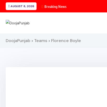
AUGUST 8, 2026
Breaking News
DoojaPunjab
Teams
Florence Boyle
>
>