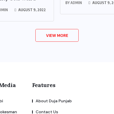
BY
ADMIN
AUGUST 9, 2
DMIN
AUGUST 9, 2022
VIEW MORE
 Media
Features
bi
About Duja Punjab
pokesman
Contact Us