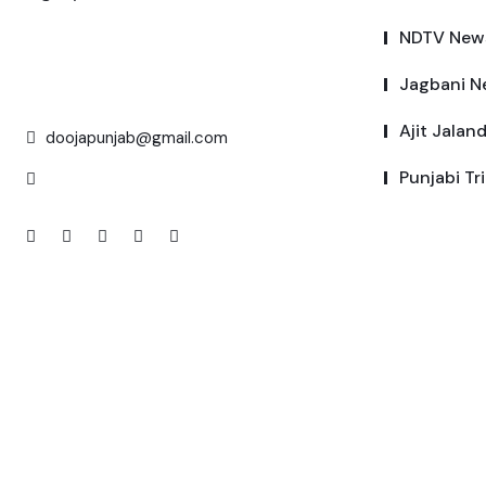
NDTV New
Jagbani N
Ajit Jalan
doojapunjab@gmail.com
Punjabi Tr