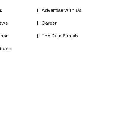
s
Advertise with Us
ews
Career
dhar
The Duja Punjab
ibune