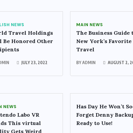
LISH NEWS
MAIN NEWS
ld Travel Holdings
The Business Guide 
l Be Honored Other
New York’s Favorite
ipients
Travel
DMIN
JULY 23, 2022
BY
ADMIN
AUGUST 2, 2
Has Day He Won’t S
N NEWS
tendo Labo VR
Forget Denny Backu
ds This virtual
Ready to Use!
lity Gets Weird