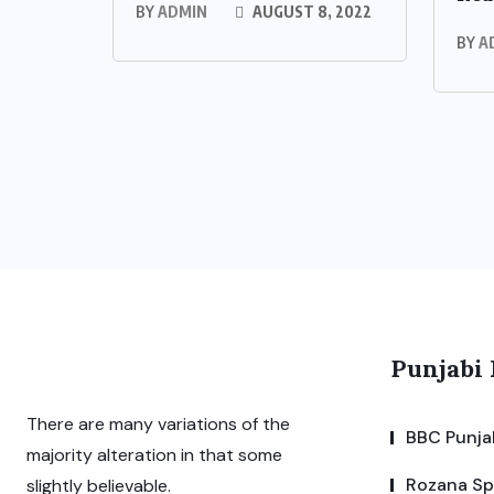
BY
ADMIN
AUGUST 8, 2022
BY
A
Punjabi
There are many variations of the
BBC Punja
majority alteration in that some
Rozana S
slightly believable.