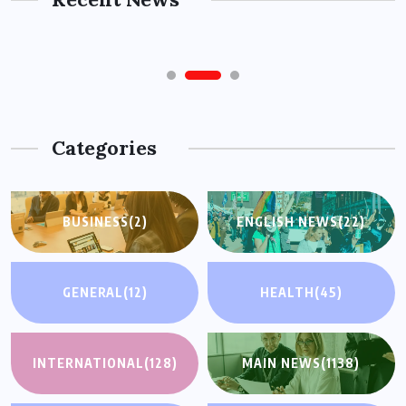
AUGUST 7, 2026
Categories
BUSINESS
(2)
ENGLISH NEWS
(22)
GENERAL
(12)
HEALTH
(45)
INTERNATIONAL
(128)
MAIN NEWS
(1138)