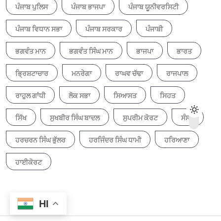
ਪੰਜਾਬ ਪੁਲਿਸ
ਪੰਜਾਬ ਭਾਜਪਾ
ਪੰਜਾਬ ਯੂਨੀਵਰਸਿਟੀ
ਪੰਜਾਬ ਵਿਧਾਨ ਸਭਾ
ਪੰਜਾਬ ਸਰਕਾਰ
ਪੰਜਾਬੀ
ਭਗਵੰਤ ਮਾਨ
ਭਗਵੰਤ ਸਿੰਘ ਮਾਨ
ਭਾਜਪਾ
ਭਾਰਤ
ਭ੍ਰਿਸ਼ਟਾਚਾਰ
ਮਨਰੇਗਾ
ਰਾਘਵ ਚੱਢਾ
ਰਾਜਪਾਲ
ਰਾਹੁਲ ਗਾਂਧੀ
ਲੋਕ ਸਭਾ
ਸਿਆਸਤ
ਸਿਹਤ
ਸਿੱਖ
ਸੁਖਬੀਰ ਸਿੰਘ ਬਾਦਲ
ਸੁਪਰੀਮ ਕੋਰਟ
ਸੰਸਦ
ਹਰਚਰਨ ਸਿੰਘ ਭੁੱਲਰ
ਹਰਜਿੰਦਰ ਸਿੰਘ ਧਾਮੀ
ਹਰਿਆਣਾ
ਹਾਈਕੋਰਟ
HI