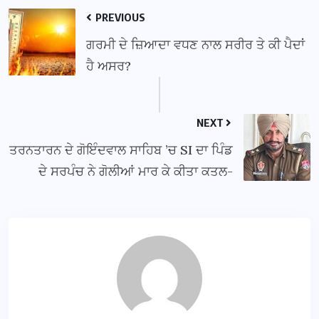
PREVIOUS
ਗਰਮੀ ਦੇ ਜ਼ਿਆਦਾ ਵਧਣ ਨਾਲ ਸਰੀਰ ਤੇ ਕੀ ਪੈਦਾਂ
ਹੈ ਅਸਰ?
NEXT
ਤਰਨਤਾਰਨ ਦੇ ਗੋਇੰਦਵਾਲ ਸਾਹਿਬ ’ਚ SI ਦਾ ਪਿੰਡ
ਦੇ ਸਰਪੰਚ ਨੇ ਗੋਲੀਆਂ ਮਾਰ ਕੇ ਕੀਤਾ ਕਤਲ-