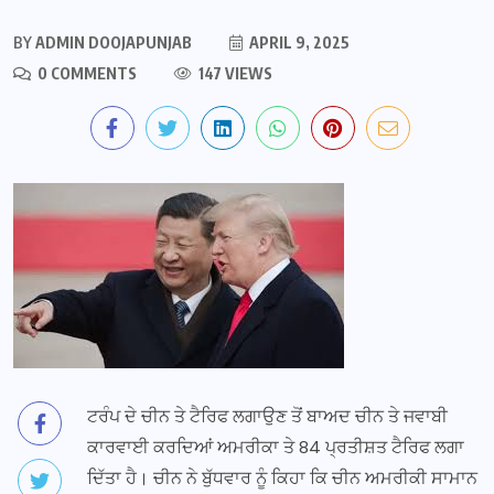
BY
ADMIN DOOJAPUNJAB
APRIL 9, 2025
0 COMMENTS
147 VIEWS
ਟਰੰਪ ਦੇ ਚੀਨ ਤੇ ਟੈਰਿਫ ਲਗਾਉਣ ਤੋਂ ਬਾਅਦ ਚੀਨ ਤੇ ਜਵਾਬੀ
ਕਾਰਵਾਈ ਕਰਦਿਆਂ ਅਮਰੀਕਾ ਤੇ 84 ਪ੍ਰਤੀਸ਼ਤ ਟੈਰਿਫ ਲਗਾ
ਦਿੱਤਾ ਹੈ। ਚੀਨ ਨੇ ਬੁੱਧਵਾਰ ਨੂੰ ਕਿਹਾ ਕਿ ਚੀਨ ਅਮਰੀਕੀ ਸਾਮਾਨ