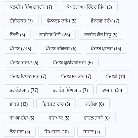
ਕੁਲਦੀਪ ਸਿੰਘ ਗੜਗੱਜ
(7)
ਕੈਪਟਨ ਅਮਰਿੰਦਰ ਸਿੰਘ
(5)
ਚੰਡੀਗੜ੍ਹ
(7)
ਡੋਨਾਲਡ ਟਰੰਪ
(5)
ਡੌਨਲਡ ਟਰੰਪ
(7)
ਦਿੱਲੀ
(5)
ਨਰਿੰਦਰ ਮੋਦੀ
(26)
ਨਵਜੋਤ ਕੌਰ ਸਿੱਧੂ
(5)
ਪੰਜਾਬ
(245)
ਪੰਜਾਬ ਕਾਂਗਰਸ
(6)
ਪੰਜਾਬ ਪੁਲਿਸ
(16)
ਪੰਜਾਬ ਭਾਜਪਾ
(5)
ਪੰਜਾਬ ਯੂਨੀਵਰਸਿਟੀ
(6)
ਪੰਜਾਬ ਵਿਧਾਨ ਸਭਾ
(7)
ਪੰਜਾਬ ਸਰਕਾਰ
(7)
ਪੰਜਾਬੀ
(11)
ਭਗਵੰਤ ਮਾਨ
(77)
ਭਗਵੰਤ ਸਿੰਘ ਮਾਨ
(7)
ਭਾਜਪਾ
(31)
ਭਾਰਤ
(13)
ਭ੍ਰਿਸ਼ਟਾਚਾਰ
(5)
ਮਨਰੇਗਾ
(6)
ਰਾਘਵ ਚੱਢਾ
(5)
ਰਾਜਪਾਲ
(5)
ਰਾਹੁਲ ਗਾਂਧੀ
(6)
ਲੋਕ ਸਭਾ
(5)
ਸਿਆਸਤ
(10)
ਸਿਹਤ
(5)