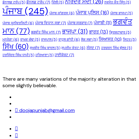
ਨਰਿੰਦਰ ਮੋਦੀ
(26)
ਡੌਨਲਡ ਟਰੰਪ
(7)
ਡੋਨਾਲਡ ਟਰੰਪ
(5)
ਦਿੱਲੀ
(5)
ਨਵਜੋਤ ਕੌਰ ਸਿੱਧੂ
(5)
ਪੰਜਾਬ
(245)
ਪੰਜਾਬ ਪੁਲਿਸ
(16)
ਪੰਜਾਬ ਕਾਂਗਰਸ
(6)
ਪੰਜਾਬ ਭਾਜਪਾ
(5)
ਭਗਵੰਤ
ਪੰਜਾਬੀ
(11)
ਪੰਜਾਬ ਵਿਧਾਨ ਸਭਾ
(7)
ਪੰਜਾਬ ਸਰਕਾਰ
(7)
ਪੰਜਾਬ ਯੂਨੀਵਰਸਿਟੀ
(6)
ਮਾਨ
(77)
ਭਾਜਪਾ
(31)
ਭਾਰਤ
(13)
ਭਗਵੰਤ ਸਿੰਘ ਮਾਨ
(7)
ਭ੍ਰਿਸ਼ਟਾਚਾਰ
(5)
ਸਿਆਸਤ
(10)
ਮਨਰੇਗਾ
(6)
ਰਾਘਵ ਚੱਢਾ
(5)
ਰਾਜਪਾਲ
(5)
ਰਾਹੁਲ ਗਾਂਧੀ
(6)
ਲੋਕ ਸਭਾ
(5)
ਸਿਹਤ
(5)
ਸਿੱਖ
(60)
ਸੰਸਦ
(7)
ਸੁਖਬੀਰ ਸਿੰਘ ਬਾਦਲ
(5)
ਸੁਪਰੀਮ ਕੋਰਟ
(6)
ਹਰਚਰਨ ਸਿੰਘ ਭੁੱਲਰ
(5)
ਹਾਈਕੋਰਟ
(7)
ਹਰਜਿੰਦਰ ਸਿੰਘ ਧਾਮੀ
(5)
ਹਰਿਆਣਾ
(5)
There are many variations of the majority alteration in that
some slightly believable.
doojapunjab@gmail.com