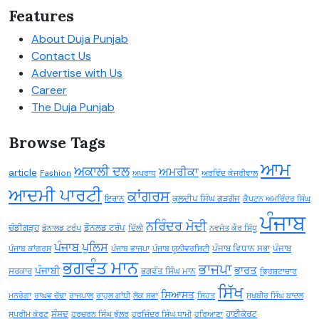
Features
About Duja Punjab
Contact Us
Advertise with Us
Career
The Duja Punjab
Browse Tags
ਆਮ
ਅਕਾਲੀ ਦਲ
ਅਮਰੀਕਾ
article
Fashion
ਅਪਰਾਧ
ਅਰਵਿੰਦ ਕੇਜਰੀਵਾਲ
ਆਦਮੀ ਪਾਰਟੀ
ਕਾਂਗਰਸ
ਇਰਾਨ
ਕੁਲਦੀਪ ਸਿੰਘ ਗੜਗੱਜ
ਕੈਪਟਨ ਅਮਰਿੰਦਰ ਸਿੰਘ
ਪੰਜਾਬ
ਨਰਿੰਦਰ ਮੋਦੀ
ਚੰਡੀਗੜ੍ਹ
ਡੌਨਲਡ ਟਰੰਪ
ਡੋਨਾਲਡ ਟਰੰਪ
ਦਿੱਲੀ
ਨਵਜੋਤ ਕੌਰ ਸਿੱਧੂ
ਪੰਜਾਬ ਪੁਲਿਸ
ਪੰਜਾਬ ਵਿਧਾਨ ਸਭਾ
ਪੰਜਾਬ
ਪੰਜਾਬ ਕਾਂਗਰਸ
ਪੰਜਾਬ ਭਾਜਪਾ
ਪੰਜਾਬ ਯੂਨੀਵਰਸਿਟੀ
ਭਗਵੰਤ ਮਾਨ
ਭਾਜਪਾ
ਭਾਰਤ
ਪੰਜਾਬੀ
ਸਰਕਾਰ
ਭਗਵੰਤ ਸਿੰਘ ਮਾਨ
ਭ੍ਰਿਸ਼ਟਾਚਾਰ
ਸਿੱਖ
ਸਿਆਸਤ
ਮਨਰੇਗਾ
ਰਾਘਵ ਚੱਢਾ
ਰਾਜਪਾਲ
ਰਾਹੁਲ ਗਾਂਧੀ
ਲੋਕ ਸਭਾ
ਸਿਹਤ
ਸੁਖਬੀਰ ਸਿੰਘ ਬਾਦਲ
ਸੰਸਦ
ਹਾਈਕੋਰਟ
ਸੁਪਰੀਮ ਕੋਰਟ
ਹਰਚਰਨ ਸਿੰਘ ਭੁੱਲਰ
ਹਰਜਿੰਦਰ ਸਿੰਘ ਧਾਮੀ
ਹਰਿਆਣਾ