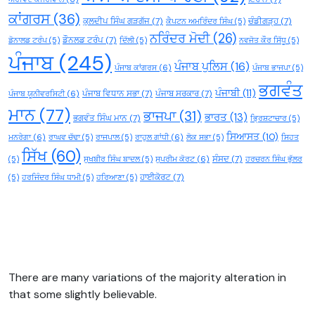
ਕਾਂਗਰਸ
(36)
ਕੁਲਦੀਪ ਸਿੰਘ ਗੜਗੱਜ
(7)
ਚੰਡੀਗੜ੍ਹ
(7)
ਕੈਪਟਨ ਅਮਰਿੰਦਰ ਸਿੰਘ
(5)
ਨਰਿੰਦਰ ਮੋਦੀ
(26)
ਡੌਨਲਡ ਟਰੰਪ
(7)
ਡੋਨਾਲਡ ਟਰੰਪ
(5)
ਦਿੱਲੀ
(5)
ਨਵਜੋਤ ਕੌਰ ਸਿੱਧੂ
(5)
ਪੰਜਾਬ
(245)
ਪੰਜਾਬ ਪੁਲਿਸ
(16)
ਪੰਜਾਬ ਕਾਂਗਰਸ
(6)
ਪੰਜਾਬ ਭਾਜਪਾ
(5)
ਭਗਵੰਤ
ਪੰਜਾਬੀ
(11)
ਪੰਜਾਬ ਵਿਧਾਨ ਸਭਾ
(7)
ਪੰਜਾਬ ਸਰਕਾਰ
(7)
ਪੰਜਾਬ ਯੂਨੀਵਰਸਿਟੀ
(6)
ਮਾਨ
(77)
ਭਾਜਪਾ
(31)
ਭਾਰਤ
(13)
ਭਗਵੰਤ ਸਿੰਘ ਮਾਨ
(7)
ਭ੍ਰਿਸ਼ਟਾਚਾਰ
(5)
ਸਿਆਸਤ
(10)
ਮਨਰੇਗਾ
(6)
ਰਾਘਵ ਚੱਢਾ
(5)
ਰਾਜਪਾਲ
(5)
ਰਾਹੁਲ ਗਾਂਧੀ
(6)
ਲੋਕ ਸਭਾ
(5)
ਸਿਹਤ
ਸਿੱਖ
(60)
ਸੰਸਦ
(7)
(5)
ਸੁਖਬੀਰ ਸਿੰਘ ਬਾਦਲ
(5)
ਸੁਪਰੀਮ ਕੋਰਟ
(6)
ਹਰਚਰਨ ਸਿੰਘ ਭੁੱਲਰ
ਹਾਈਕੋਰਟ
(7)
(5)
ਹਰਜਿੰਦਰ ਸਿੰਘ ਧਾਮੀ
(5)
ਹਰਿਆਣਾ
(5)
There are many variations of the majority alteration in
that some slightly believable.