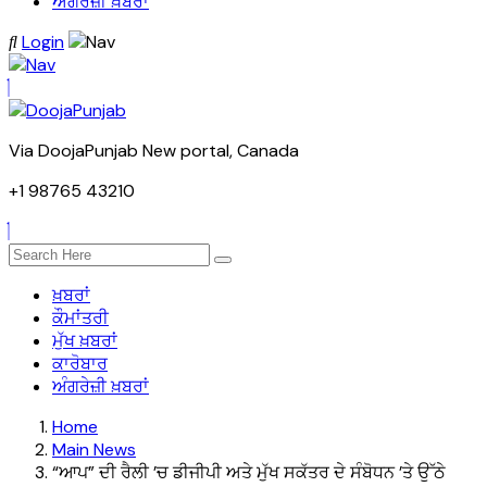
ਅੰਗਰੇਜ਼ੀ ਖ਼ਬਰਾਂ
Login
Via DoojaPunjab New portal, Canada
+1 98765 43210
ਖ਼ਬਰਾਂ
ਕੌਮਾਂਤਰੀ
ਮੁੱਖ ਖ਼ਬਰਾਂ
ਕਾਰੋਬਾਰ
ਅੰਗਰੇਜ਼ੀ ਖ਼ਬਰਾਂ
Home
Main News
“ਆਪ” ਦੀ ਰੈਲੀ ’ਚ ਡੀਜੀਪੀ ਅਤੇ ਮੁੱਖ ਸਕੱਤਰ ਦੇ ਸੰਬੋਧਨ ’ਤੇ ਉੱਠੇ