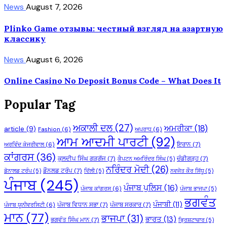
News
August 7, 2026
Plinko Game отзывы: честный взгляд на азартную
классику
News
August 6, 2026
Online Casino No Deposit Bonus Code – What Does It
Popular Tag
ਅਕਾਲੀ ਦਲ
(27)
ਅਮਰੀਕਾ
(18)
article
(9)
Fashion
(6)
ਅਪਰਾਧ
(6)
ਆਮ ਆਦਮੀ ਪਾਰਟੀ
(92)
ਇਰਾਨ
(7)
ਅਰਵਿੰਦ ਕੇਜਰੀਵਾਲ
(6)
ਕਾਂਗਰਸ
(36)
ਕੁਲਦੀਪ ਸਿੰਘ ਗੜਗੱਜ
(7)
ਚੰਡੀਗੜ੍ਹ
(7)
ਕੈਪਟਨ ਅਮਰਿੰਦਰ ਸਿੰਘ
(5)
ਨਰਿੰਦਰ ਮੋਦੀ
(26)
ਡੌਨਲਡ ਟਰੰਪ
(7)
ਡੋਨਾਲਡ ਟਰੰਪ
(5)
ਦਿੱਲੀ
(5)
ਨਵਜੋਤ ਕੌਰ ਸਿੱਧੂ
(5)
ਪੰਜਾਬ
(245)
ਪੰਜਾਬ ਪੁਲਿਸ
(16)
ਪੰਜਾਬ ਕਾਂਗਰਸ
(6)
ਪੰਜਾਬ ਭਾਜਪਾ
(5)
ਭਗਵੰਤ
ਪੰਜਾਬੀ
(11)
ਪੰਜਾਬ ਵਿਧਾਨ ਸਭਾ
(7)
ਪੰਜਾਬ ਸਰਕਾਰ
(7)
ਪੰਜਾਬ ਯੂਨੀਵਰਸਿਟੀ
(6)
ਮਾਨ
(77)
ਭਾਜਪਾ
(31)
ਭਾਰਤ
(13)
ਭਗਵੰਤ ਸਿੰਘ ਮਾਨ
(7)
ਭ੍ਰਿਸ਼ਟਾਚਾਰ
(5)