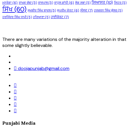
ਸਿਆਸਤ
(10)
ਮਨਰੇਗਾ
(6)
ਰਾਘਵ ਚੱਢਾ
(5)
ਰਾਜਪਾਲ
(5)
ਰਾਹੁਲ ਗਾਂਧੀ
(6)
ਲੋਕ ਸਭਾ
(5)
ਸਿਹਤ
(5)
ਸਿੱਖ
(60)
ਸੰਸਦ
(7)
ਸੁਖਬੀਰ ਸਿੰਘ ਬਾਦਲ
(5)
ਸੁਪਰੀਮ ਕੋਰਟ
(6)
ਹਰਚਰਨ ਸਿੰਘ ਭੁੱਲਰ
(5)
ਹਾਈਕੋਰਟ
(7)
ਹਰਜਿੰਦਰ ਸਿੰਘ ਧਾਮੀ
(5)
ਹਰਿਆਣਾ
(5)
There are many variations of the majority alteration in that
some slightly believable.
doojapunjab@gmail.com
Punjabi Media