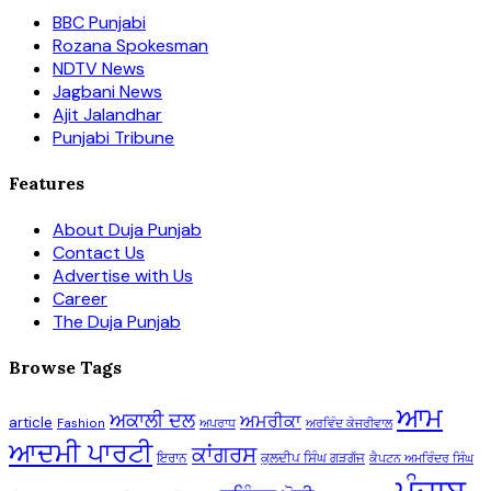
BBC Punjabi
Rozana Spokesman
NDTV News
Jagbani News
Ajit Jalandhar
Punjabi Tribune
Features
About Duja Punjab
Contact Us
Advertise with Us
Career
The Duja Punjab
Browse Tags
ਆਮ
ਅਕਾਲੀ ਦਲ
ਅਮਰੀਕਾ
article
Fashion
ਅਪਰਾਧ
ਅਰਵਿੰਦ ਕੇਜਰੀਵਾਲ
ਆਦਮੀ ਪਾਰਟੀ
ਕਾਂਗਰਸ
ਇਰਾਨ
ਕੁਲਦੀਪ ਸਿੰਘ ਗੜਗੱਜ
ਕੈਪਟਨ ਅਮਰਿੰਦਰ ਸਿੰਘ