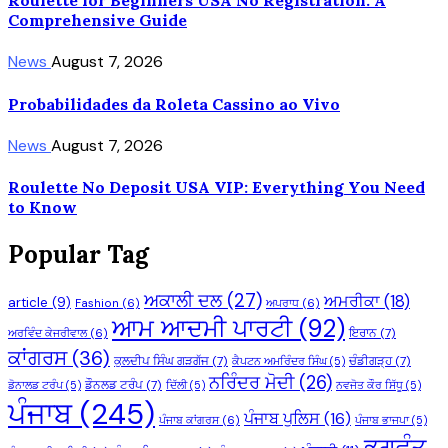
Roulette for Beginners USA No Registration: A
Comprehensive Guide
News
August 7, 2026
Probabilidades da Roleta Cassino ao Vivo
News
August 7, 2026
Roulette No Deposit USA VIP: Everything You Need
to Know
Popular Tag
ਅਕਾਲੀ ਦਲ
(27)
ਅਮਰੀਕਾ
(18)
article
(9)
Fashion
(6)
ਅਪਰਾਧ
(6)
ਆਮ ਆਦਮੀ ਪਾਰਟੀ
(92)
ਇਰਾਨ
(7)
ਅਰਵਿੰਦ ਕੇਜਰੀਵਾਲ
(6)
ਕਾਂਗਰਸ
(36)
ਕੁਲਦੀਪ ਸਿੰਘ ਗੜਗੱਜ
(7)
ਚੰਡੀਗੜ੍ਹ
(7)
ਕੈਪਟਨ ਅਮਰਿੰਦਰ ਸਿੰਘ
(5)
ਨਰਿੰਦਰ ਮੋਦੀ
(26)
ਡੌਨਲਡ ਟਰੰਪ
(7)
ਡੋਨਾਲਡ ਟਰੰਪ
(5)
ਦਿੱਲੀ
(5)
ਨਵਜੋਤ ਕੌਰ ਸਿੱਧੂ
(5)
ਪੰਜਾਬ
(245)
ਪੰਜਾਬ ਪੁਲਿਸ
(16)
ਪੰਜਾਬ ਕਾਂਗਰਸ
(6)
ਪੰਜਾਬ ਭਾਜਪਾ
(5)