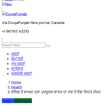
Via DoojaPunjab New portal, Canada
+1 98765 43210
ਖ਼ਬਰਾਂ
ਕੌਮਾਂਤਰੀ
ਮੁੱਖ ਖ਼ਬਰਾਂ
ਕਾਰੋਬਾਰ
ਅੰਗਰੇਜ਼ੀ ਖ਼ਬਰਾਂ
Home
Health
ਕੋਵਿਡ ਤੋਂ ਬਾਅਦ ਹਵਾ ਪ੍ਰਦੂਸ਼ਣ ਭਾਰਤ ਦਾ ਸਭ ਤੋਂ ਵੱਡਾ ਸਿਹਤ ਸੰਕਟ
Health
Main News