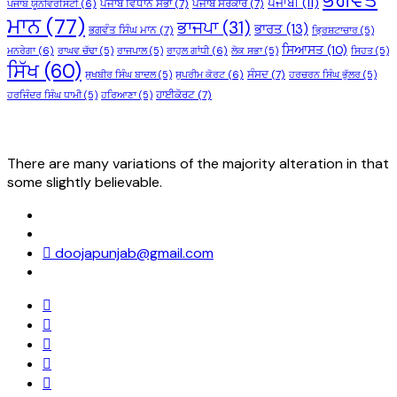
ਭਗਵੰਤ
ਪੰਜਾਬੀ
(11)
ਪੰਜਾਬ ਵਿਧਾਨ ਸਭਾ
(7)
ਪੰਜਾਬ ਸਰਕਾਰ
(7)
ਪੰਜਾਬ ਯੂਨੀਵਰਸਿਟੀ
(6)
ਮਾਨ
(77)
ਭਾਜਪਾ
(31)
ਭਾਰਤ
(13)
ਭਗਵੰਤ ਸਿੰਘ ਮਾਨ
(7)
ਭ੍ਰਿਸ਼ਟਾਚਾਰ
(5)
ਸਿਆਸਤ
(10)
ਮਨਰੇਗਾ
(6)
ਰਾਘਵ ਚੱਢਾ
(5)
ਰਾਜਪਾਲ
(5)
ਰਾਹੁਲ ਗਾਂਧੀ
(6)
ਲੋਕ ਸਭਾ
(5)
ਸਿਹਤ
(5)
ਸਿੱਖ
(60)
ਸੰਸਦ
(7)
ਸੁਖਬੀਰ ਸਿੰਘ ਬਾਦਲ
(5)
ਸੁਪਰੀਮ ਕੋਰਟ
(6)
ਹਰਚਰਨ ਸਿੰਘ ਭੁੱਲਰ
(5)
ਹਾਈਕੋਰਟ
(7)
ਹਰਜਿੰਦਰ ਸਿੰਘ ਧਾਮੀ
(5)
ਹਰਿਆਣਾ
(5)
There are many variations of the majority alteration in that
some slightly believable.
doojapunjab@gmail.com