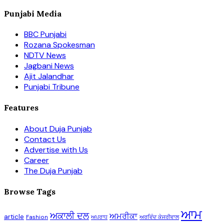
Punjabi Media
BBC Punjabi
Rozana Spokesman
NDTV News
Jagbani News
Ajit Jalandhar
Punjabi Tribune
Features
About Duja Punjab
Contact Us
Advertise with Us
Career
The Duja Punjab
Browse Tags
ਆਮ
ਅਕਾਲੀ ਦਲ
ਅਮਰੀਕਾ
article
Fashion
ਅਪਰਾਧ
ਅਰਵਿੰਦ ਕੇਜਰੀਵਾਲ