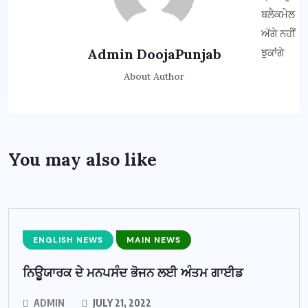
Admin DoojaPunjab
About Author
You may also like
ENGLISH NEWS
MAIN NEWS
ਨਿਊਯਾਰਕ ਦੇ ਮਨਪਸੰਦ ਭੋਜਨ ਲਈ ਅੰਤਮ ਗਾਈਡ
ADMIN
JULY 21, 2022