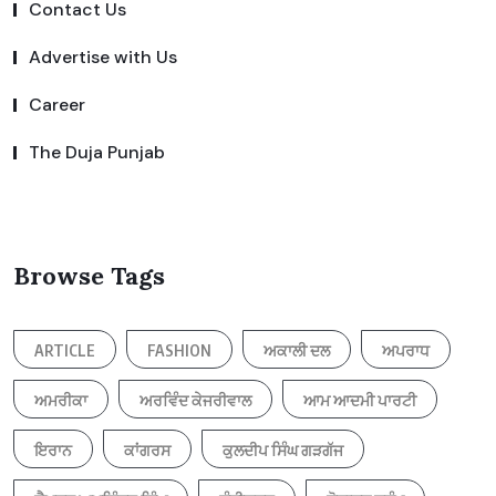
Contact Us
Advertise with Us
Career
The Duja Punjab
Browse Tags
ARTICLE
FASHION
ਅਕਾਲੀ ਦਲ
ਅਪਰਾਧ
ਅਮਰੀਕਾ
ਅਰਵਿੰਦ ਕੇਜਰੀਵਾਲ
ਆਮ ਆਦਮੀ ਪਾਰਟੀ
ਇਰਾਨ
ਕਾਂਗਰਸ
ਕੁਲਦੀਪ ਸਿੰਘ ਗੜਗੱਜ