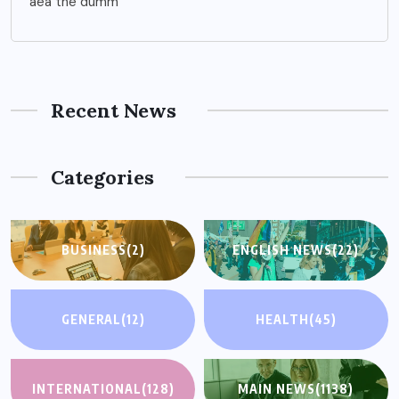
aea the dumm
Recent News
Categories
BUSINESS
(2)
ENGLISH NEWS
(22)
GENERAL
(12)
HEALTH
(45)
INTERNATIONAL
(128)
MAIN NEWS
(1138)