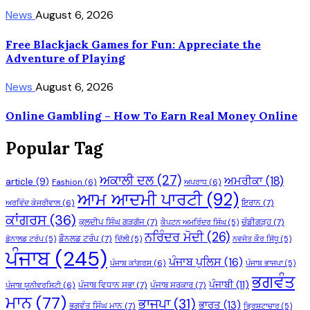
News
August 6, 2026
Free Blackjack Games for Fun: Appreciate the
Adventure of Playing
News
August 6, 2026
Online Gambling – How To Earn Real Money Online
Popular Tag
ਅਕਾਲੀ ਦਲ
(27)
ਅਮਰੀਕਾ
(18)
article
(9)
Fashion
(6)
ਅਪਰਾਧ
(6)
ਆਮ ਆਦਮੀ ਪਾਰਟੀ
(92)
ਇਰਾਨ
(7)
ਅਰਵਿੰਦ ਕੇਜਰੀਵਾਲ
(6)
ਕਾਂਗਰਸ
(36)
ਕੁਲਦੀਪ ਸਿੰਘ ਗੜਗੱਜ
(7)
ਚੰਡੀਗੜ੍ਹ
(7)
ਕੈਪਟਨ ਅਮਰਿੰਦਰ ਸਿੰਘ
(5)
ਨਰਿੰਦਰ ਮੋਦੀ
(26)
ਡੌਨਲਡ ਟਰੰਪ
(7)
ਡੋਨਾਲਡ ਟਰੰਪ
(5)
ਦਿੱਲੀ
(5)
ਨਵਜੋਤ ਕੌਰ ਸਿੱਧੂ
(5)
ਪੰਜਾਬ
(245)
ਪੰਜਾਬ ਪੁਲਿਸ
(16)
ਪੰਜਾਬ ਕਾਂਗਰਸ
(6)
ਪੰਜਾਬ ਭਾਜਪਾ
(5)
ਭਗਵੰਤ
ਪੰਜਾਬੀ
(11)
ਪੰਜਾਬ ਵਿਧਾਨ ਸਭਾ
(7)
ਪੰਜਾਬ ਸਰਕਾਰ
(7)
ਪੰਜਾਬ ਯੂਨੀਵਰਸਿਟੀ
(6)
ਮਾਨ
(77)
ਭਾਜਪਾ
(31)
ਭਾਰਤ
(13)
ਭਗਵੰਤ ਸਿੰਘ ਮਾਨ
(7)
ਭ੍ਰਿਸ਼ਟਾਚਾਰ
(5)