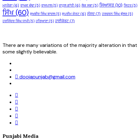
ਸਿਆਸਤ
(10)
ਮਨਰੇਗਾ
(6)
ਰਾਘਵ ਚੱਢਾ
(5)
ਰਾਜਪਾਲ
(5)
ਰਾਹੁਲ ਗਾਂਧੀ
(6)
ਲੋਕ ਸਭਾ
(5)
ਸਿਹਤ
(5)
ਸਿੱਖ
(60)
ਸੰਸਦ
(7)
ਸੁਖਬੀਰ ਸਿੰਘ ਬਾਦਲ
(5)
ਸੁਪਰੀਮ ਕੋਰਟ
(6)
ਹਰਚਰਨ ਸਿੰਘ ਭੁੱਲਰ
(5)
ਹਾਈਕੋਰਟ
(7)
ਹਰਜਿੰਦਰ ਸਿੰਘ ਧਾਮੀ
(5)
ਹਰਿਆਣਾ
(5)
There are many variations of the majority alteration in that
some slightly believable.
doojapunjab@gmail.com
Punjabi Media