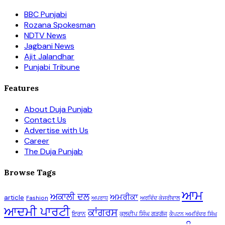
BBC Punjabi
Rozana Spokesman
NDTV News
Jagbani News
Ajit Jalandhar
Punjabi Tribune
Features
About Duja Punjab
Contact Us
Advertise with Us
Career
The Duja Punjab
Browse Tags
ਆਮ
ਅਕਾਲੀ ਦਲ
ਅਮਰੀਕਾ
article
Fashion
ਅਪਰਾਧ
ਅਰਵਿੰਦ ਕੇਜਰੀਵਾਲ
ਆਦਮੀ ਪਾਰਟੀ
ਕਾਂਗਰਸ
ਇਰਾਨ
ਕੁਲਦੀਪ ਸਿੰਘ ਗੜਗੱਜ
ਕੈਪਟਨ ਅਮਰਿੰਦਰ ਸਿੰਘ