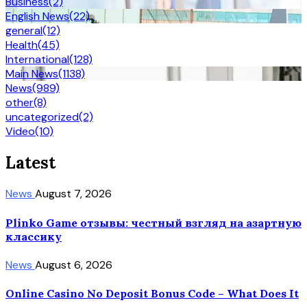
Business
(2)
English News
(22)
general
(12)
Health
(45)
International
(128)
Main News
(1138)
News
(989)
other
(8)
uncategorized
(2)
Video
(10)
Latest
News
August 7, 2026
Plinko Game отзывы: честный взгляд на азартную
классику
News
August 6, 2026
Online Casino No Deposit Bonus Code – What Does It