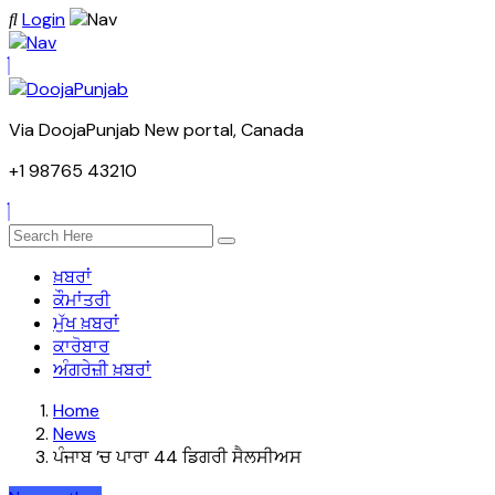
Login
Via DoojaPunjab New portal, Canada
+1 98765 43210
ਖ਼ਬਰਾਂ
ਕੌਮਾਂਤਰੀ
ਮੁੱਖ ਖ਼ਬਰਾਂ
ਕਾਰੋਬਾਰ
ਅੰਗਰੇਜ਼ੀ ਖ਼ਬਰਾਂ
Home
News
ਪੰਜਾਬ ’ਚ ਪਾਰਾ 44 ਡਿਗਰੀ ਸੈਲਸੀਅਸ