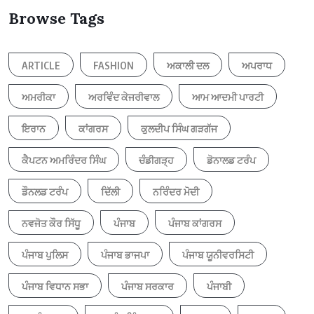
Browse Tags
ARTICLE
FASHION
ਅਕਾਲੀ ਦਲ
ਅਪਰਾਧ
ਅਮਰੀਕਾ
ਅਰਵਿੰਦ ਕੇਜਰੀਵਾਲ
ਆਮ ਆਦਮੀ ਪਾਰਟੀ
ਇਰਾਨ
ਕਾਂਗਰਸ
ਕੁਲਦੀਪ ਸਿੰਘ ਗੜਗੱਜ
ਕੈਪਟਨ ਅਮਰਿੰਦਰ ਸਿੰਘ
ਚੰਡੀਗੜ੍ਹ
ਡੋਨਾਲਡ ਟਰੰਪ
ਡੌਨਲਡ ਟਰੰਪ
ਦਿੱਲੀ
ਨਰਿੰਦਰ ਮੋਦੀ
ਨਵਜੋਤ ਕੌਰ ਸਿੱਧੂ
ਪੰਜਾਬ
ਪੰਜਾਬ ਕਾਂਗਰਸ
ਪੰਜਾਬ ਪੁਲਿਸ
ਪੰਜਾਬ ਭਾਜਪਾ
ਪੰਜਾਬ ਯੂਨੀਵਰਸਿਟੀ
ਪੰਜਾਬ ਵਿਧਾਨ ਸਭਾ
ਪੰਜਾਬ ਸਰਕਾਰ
ਪੰਜਾਬੀ