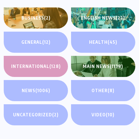
BUSINESS
(2)
ENGLISH NEWS
(22)
GENERAL
(12)
HEALTH
(45)
INTERNATIONAL
(128)
MAIN NEWS
(1138)
NEWS
(1006)
OTHER
(8)
UNCATEGORIZED
(2)
VIDEO
(10)