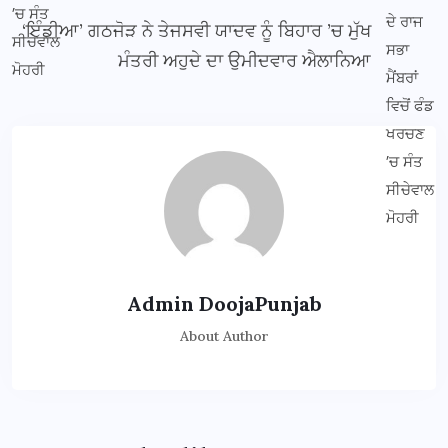
‘ਇੰਡੀਆ’ ਗਠਜੋੜ ਨੇ ਤੇਜਸਵੀ ਯਾਦਵ ਨੂੰ ਬਿਹਾਰ ’ਚ ਮੁੱਖ
ਮੰਤਰੀ ਅਹੁਦੇ ਦਾ ਉਮੀਦਵਾਰ ਐਲਾਨਿਆ
Admin DoojaPunjab
About Author