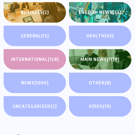
BUSINESS
(2)
ENGLISH NEWS
(22)
GENERAL
(12)
HEALTH
(45)
INTERNATIONAL
(128)
MAIN NEWS
(1138)
NEWS
(1006)
OTHER
(8)
UNCATEGORIZED
(2)
VIDEO
(10)