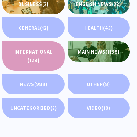
BUSINESS
(2)
ENGLISH NEWS
(22)
GENERAL
(12)
HEALTH
(45)
INTERNATIONAL
MAIN NEWS
(1138)
(128)
NEWS
(989)
OTHER
(8)
UNCATEGORIZED
(2)
VIDEO
(10)