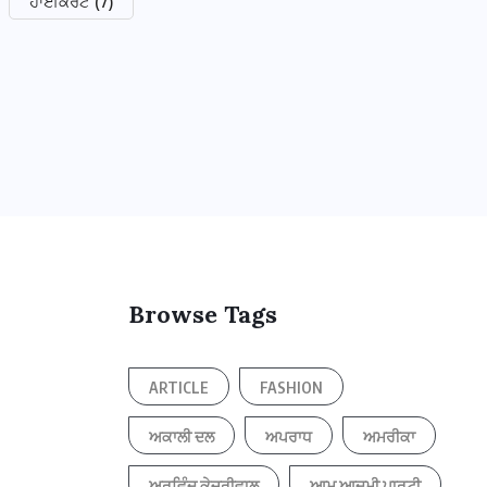
ਹਾਈਕੋਰਟ
(7)
Browse Tags
ARTICLE
FASHION
ਅਕਾਲੀ ਦਲ
ਅਪਰਾਧ
ਅਮਰੀਕਾ
ਅਰਵਿੰਦ ਕੇਜਰੀਵਾਲ
ਆਮ ਆਦਮੀ ਪਾਰਟੀ