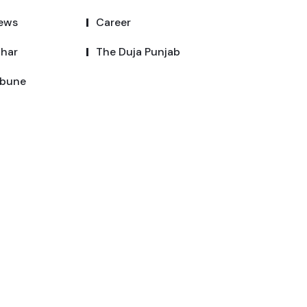
ews
Career
dhar
The Duja Punjab
ibune