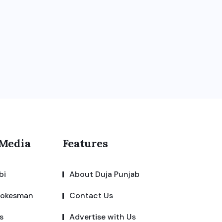
 Media
Features
bi
About Duja Punjab
pokesman
Contact Us
s
Advertise with Us