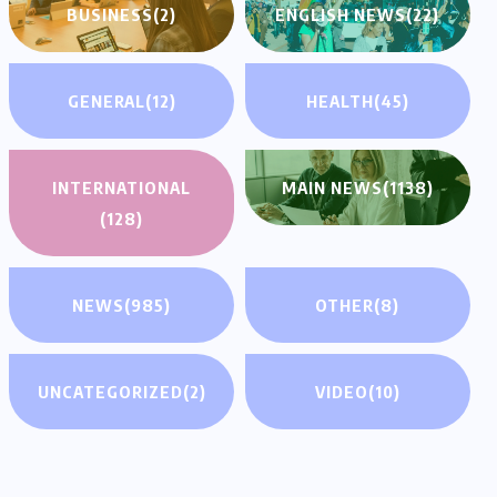
BUSINESS
(2)
ENGLISH NEWS
(22)
GENERAL
(12)
HEALTH
(45)
INTERNATIONAL
MAIN NEWS
(1138)
(128)
NEWS
(985)
OTHER
(8)
UNCATEGORIZED
(2)
VIDEO
(10)