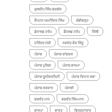
ਕੁਲਦੀਪ ਸਿੰਘ ਗੜਗੱਜ
ਕੈਪਟਨ ਅਮਰਿੰਦਰ ਸਿੰਘ
ਚੰਡੀਗੜ੍ਹ
ਡੋਨਾਲਡ ਟਰੰਪ
ਡੌਨਲਡ ਟਰੰਪ
ਦਿੱਲੀ
ਨਰਿੰਦਰ ਮੋਦੀ
ਨਵਜੋਤ ਕੌਰ ਸਿੱਧੂ
ਪੰਜਾਬ
ਪੰਜਾਬ ਕਾਂਗਰਸ
ਪੰਜਾਬ ਪੁਲਿਸ
ਪੰਜਾਬ ਭਾਜਪਾ
ਪੰਜਾਬ ਯੂਨੀਵਰਸਿਟੀ
ਪੰਜਾਬ ਵਿਧਾਨ ਸਭਾ
ਪੰਜਾਬ ਸਰਕਾਰ
ਪੰਜਾਬੀ
ਭਗਵੰਤ ਮਾਨ
ਭਗਵੰਤ ਸਿੰਘ ਮਾਨ
ਭਾਜਪਾ
ਭਾਰਤ
ਭ੍ਰਿਸ਼ਟਾਚਾਰ