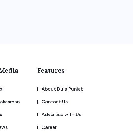
 Media
Features
bi
About Duja Punjab
pokesman
Contact Us
s
Advertise with Us
ews
Career