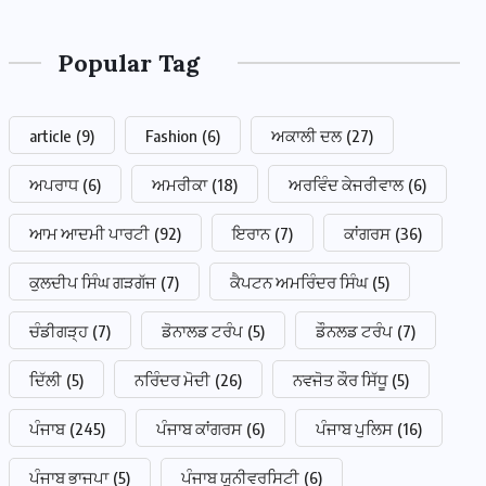
Popular Tag
article
(9)
Fashion
(6)
ਅਕਾਲੀ ਦਲ
(27)
ਅਪਰਾਧ
(6)
ਅਮਰੀਕਾ
(18)
ਅਰਵਿੰਦ ਕੇਜਰੀਵਾਲ
(6)
ਆਮ ਆਦਮੀ ਪਾਰਟੀ
(92)
ਇਰਾਨ
(7)
ਕਾਂਗਰਸ
(36)
ਕੁਲਦੀਪ ਸਿੰਘ ਗੜਗੱਜ
(7)
ਕੈਪਟਨ ਅਮਰਿੰਦਰ ਸਿੰਘ
(5)
ਚੰਡੀਗੜ੍ਹ
(7)
ਡੋਨਾਲਡ ਟਰੰਪ
(5)
ਡੌਨਲਡ ਟਰੰਪ
(7)
ਦਿੱਲੀ
(5)
ਨਰਿੰਦਰ ਮੋਦੀ
(26)
ਨਵਜੋਤ ਕੌਰ ਸਿੱਧੂ
(5)
ਪੰਜਾਬ
(245)
ਪੰਜਾਬ ਕਾਂਗਰਸ
(6)
ਪੰਜਾਬ ਪੁਲਿਸ
(16)
ਪੰਜਾਬ ਭਾਜਪਾ
(5)
ਪੰਜਾਬ ਯੂਨੀਵਰਸਿਟੀ
(6)