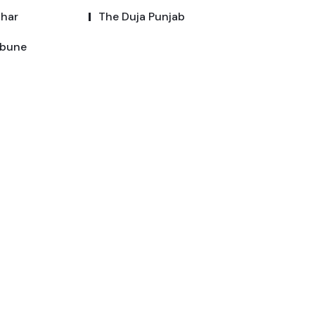
dhar
The Duja Punjab
ibune