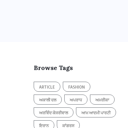
Browse Tags
ARTICLE
FASHION
ਅਕਾਲੀ ਦਲ
ਅਪਰਾਧ
ਅਮਰੀਕਾ
ਅਰਵਿੰਦ ਕੇਜਰੀਵਾਲ
ਆਮ ਆਦਮੀ ਪਾਰਟੀ
ਇਰਾਨ
ਕਾਂਗਰਸ