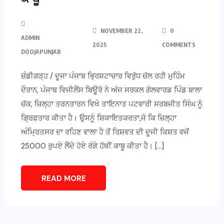
NOVEMBER 22,
0
ADMIN
2025
COMMENTS
DOOJAPUNJAB
ਚੰਡੀਗੜ੍ਹ / ਦੂਜਾ ਪੰਜਾਬ ਭ੍ਰਿਸ਼ਟਾਚਾਰ ਵਿਰੁੱਧ ਚੱਲ ਰਹੀ ਮੁਹਿੰਮ
ਦੌਰਾਨ, ਪੰਜਾਬ ਵਿਜੀਲੈਂਸ ਬਿਊਰੋ ਨੇ ਅੱਜ ਸਰਕਲ ਗੋਲਵਾਰਡ ਪਿੰਡ ਬਾਲਾ
ਚੱਕ, ਜ਼ਿਲ੍ਹਾ ਤਰਨਤਾਰਨ ਵਿਖੇ ਤਾਇਨਾਤ ਪਟਵਾਰੀ ਸਰਬਜੀਤ ਸਿੰਘ ਨੂੰ
ਗ੍ਰਿਫ਼ਤਾਰ ਕੀਤਾ ਹੈ। ਉਸਨੂੰ ਸ਼ਿਕਾਇਤਕਰਤਾ,ਜੋ ਕਿ ਜ਼ਿਲ੍ਹਾ
ਅੰਮ੍ਰਿਤਸਰ ਦਾ ਰਹਿਣ ਵਾਲਾ ਹੈ ਤੋਂ ਰਿਸ਼ਵਤ ਦੀ ਦੂਜੀ ਕਿਸ਼ਤ ਵਜੋਂ
25000 ਰੁਪਏ ਲੈਂਦੇ ਹੋਏ ਰੰਗੇ ਹੱਥੀਂ ਕਾਬੂ ਕੀਤਾ ਹੈ। […]
READ MORE