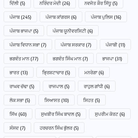
ਦਿੱਲੀ
(5)
ਨਰਿੰਦਰ ਮੋਦੀ
(26)
ਨਵਜੋਤ ਕੌਰ ਸਿੱਧੂ
(5)
ਪੰਜਾਬ
(245)
ਪੰਜਾਬ ਕਾਂਗਰਸ
(6)
ਪੰਜਾਬ ਪੁਲਿਸ
(16)
ਪੰਜਾਬ ਭਾਜਪਾ
(5)
ਪੰਜਾਬ ਯੂਨੀਵਰਸਿਟੀ
(6)
ਪੰਜਾਬ ਵਿਧਾਨ ਸਭਾ
(7)
ਪੰਜਾਬ ਸਰਕਾਰ
(7)
ਪੰਜਾਬੀ
(11)
ਭਗਵੰਤ ਮਾਨ
(77)
ਭਗਵੰਤ ਸਿੰਘ ਮਾਨ
(7)
ਭਾਜਪਾ
(31)
ਭਾਰਤ
(13)
ਭ੍ਰਿਸ਼ਟਾਚਾਰ
(5)
ਮਨਰੇਗਾ
(6)
ਰਾਘਵ ਚੱਢਾ
(5)
ਰਾਜਪਾਲ
(5)
ਰਾਹੁਲ ਗਾਂਧੀ
(6)
ਲੋਕ ਸਭਾ
(5)
ਸਿਆਸਤ
(10)
ਸਿਹਤ
(5)
ਸਿੱਖ
(60)
ਸੁਖਬੀਰ ਸਿੰਘ ਬਾਦਲ
(5)
ਸੁਪਰੀਮ ਕੋਰਟ
(6)
ਸੰਸਦ
(7)
ਹਰਚਰਨ ਸਿੰਘ ਭੁੱਲਰ
(5)