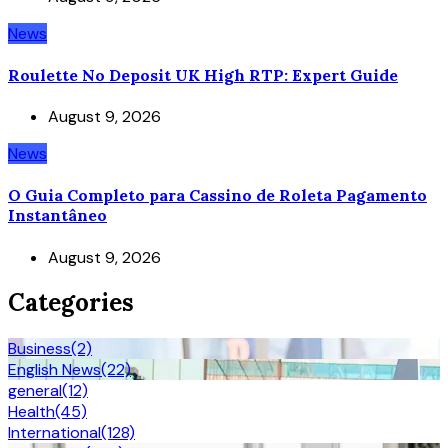
News
Roulette No Deposit UK High RTP: Expert Guide
August 9, 2026
News
O Guia Completo para Cassino de Roleta Pagamento
Instantâneo
August 9, 2026
Categories
Business
(2)
English News
(22)
general
(12)
Health
(45)
International
(128)