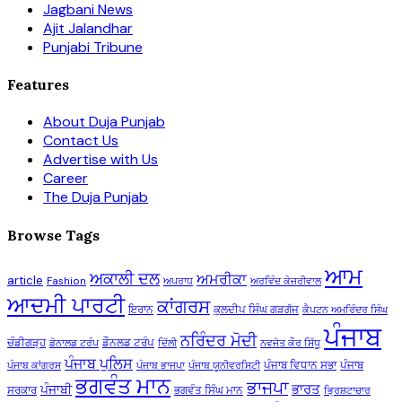
Jagbani News
Ajit Jalandhar
Punjabi Tribune
Features
About Duja Punjab
Contact Us
Advertise with Us
Career
The Duja Punjab
Browse Tags
ਆਮ
ਅਕਾਲੀ ਦਲ
ਅਮਰੀਕਾ
article
Fashion
ਅਪਰਾਧ
ਅਰਵਿੰਦ ਕੇਜਰੀਵਾਲ
ਆਦਮੀ ਪਾਰਟੀ
ਕਾਂਗਰਸ
ਇਰਾਨ
ਕੁਲਦੀਪ ਸਿੰਘ ਗੜਗੱਜ
ਕੈਪਟਨ ਅਮਰਿੰਦਰ ਸਿੰਘ
ਪੰਜਾਬ
ਨਰਿੰਦਰ ਮੋਦੀ
ਚੰਡੀਗੜ੍ਹ
ਡੌਨਲਡ ਟਰੰਪ
ਡੋਨਾਲਡ ਟਰੰਪ
ਦਿੱਲੀ
ਨਵਜੋਤ ਕੌਰ ਸਿੱਧੂ
ਪੰਜਾਬ ਪੁਲਿਸ
ਪੰਜਾਬ ਵਿਧਾਨ ਸਭਾ
ਪੰਜਾਬ
ਪੰਜਾਬ ਕਾਂਗਰਸ
ਪੰਜਾਬ ਭਾਜਪਾ
ਪੰਜਾਬ ਯੂਨੀਵਰਸਿਟੀ
ਭਗਵੰਤ ਮਾਨ
ਭਾਜਪਾ
ਭਾਰਤ
ਪੰਜਾਬੀ
ਸਰਕਾਰ
ਭਗਵੰਤ ਸਿੰਘ ਮਾਨ
ਭ੍ਰਿਸ਼ਟਾਚਾਰ