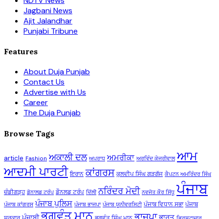
NDTV News
Jagbani News
Ajit Jalandhar
Punjabi Tribune
Features
About Duja Punjab
Contact Us
Advertise with Us
Career
The Duja Punjab
Browse Tags
ਆਮ
ਅਕਾਲੀ ਦਲ
ਅਮਰੀਕਾ
article
Fashion
ਅਪਰਾਧ
ਅਰਵਿੰਦ ਕੇਜਰੀਵਾਲ
ਆਦਮੀ ਪਾਰਟੀ
ਕਾਂਗਰਸ
ਇਰਾਨ
ਕੁਲਦੀਪ ਸਿੰਘ ਗੜਗੱਜ
ਕੈਪਟਨ ਅਮਰਿੰਦਰ ਸਿੰਘ
ਪੰਜਾਬ
ਨਰਿੰਦਰ ਮੋਦੀ
ਚੰਡੀਗੜ੍ਹ
ਡੌਨਲਡ ਟਰੰਪ
ਡੋਨਾਲਡ ਟਰੰਪ
ਦਿੱਲੀ
ਨਵਜੋਤ ਕੌਰ ਸਿੱਧੂ
ਪੰਜਾਬ ਪੁਲਿਸ
ਪੰਜਾਬ ਵਿਧਾਨ ਸਭਾ
ਪੰਜਾਬ
ਪੰਜਾਬ ਕਾਂਗਰਸ
ਪੰਜਾਬ ਭਾਜਪਾ
ਪੰਜਾਬ ਯੂਨੀਵਰਸਿਟੀ
ਭਗਵੰਤ ਮਾਨ
ਭਾਜਪਾ
ਭਾਰਤ
ਪੰਜਾਬੀ
ਸਰਕਾਰ
ਭਗਵੰਤ ਸਿੰਘ ਮਾਨ
ਭ੍ਰਿਸ਼ਟਾਚਾਰ