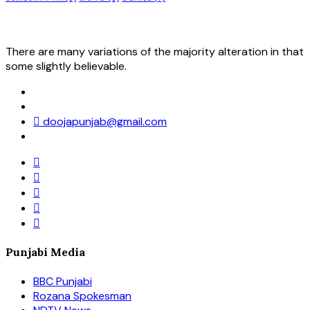
There are many variations of the majority alteration in that
some slightly believable.
doojapunjab@gmail.com
Punjabi Media
BBC Punjabi
Rozana Spokesman