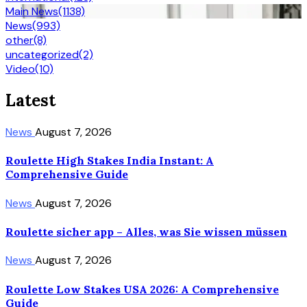
Main News
(1138)
News
(993)
other
(8)
uncategorized
(2)
Video
(10)
Latest
News
August 7, 2026
Roulette High Stakes India Instant: A
Comprehensive Guide
News
August 7, 2026
Roulette sicher app – Alles, was Sie wissen müssen
News
August 7, 2026
Roulette Low Stakes USA 2026: A Comprehensive
Guide