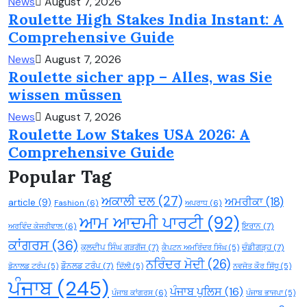
News
August 7, 2026
Roulette High Stakes India Instant: A
Comprehensive Guide
News
August 7, 2026
Roulette sicher app – Alles, was Sie
wissen müssen
News
August 7, 2026
Roulette Low Stakes USA 2026: A
Comprehensive Guide
Popular Tag
ਅਕਾਲੀ ਦਲ
(27)
ਅਮਰੀਕਾ
(18)
article
(9)
Fashion
(6)
ਅਪਰਾਧ
(6)
ਆਮ ਆਦਮੀ ਪਾਰਟੀ
(92)
ਇਰਾਨ
(7)
ਅਰਵਿੰਦ ਕੇਜਰੀਵਾਲ
(6)
ਕਾਂਗਰਸ
(36)
ਕੁਲਦੀਪ ਸਿੰਘ ਗੜਗੱਜ
(7)
ਚੰਡੀਗੜ੍ਹ
(7)
ਕੈਪਟਨ ਅਮਰਿੰਦਰ ਸਿੰਘ
(5)
ਨਰਿੰਦਰ ਮੋਦੀ
(26)
ਡੌਨਲਡ ਟਰੰਪ
(7)
ਡੋਨਾਲਡ ਟਰੰਪ
(5)
ਦਿੱਲੀ
(5)
ਨਵਜੋਤ ਕੌਰ ਸਿੱਧੂ
(5)
ਪੰਜਾਬ
(245)
ਪੰਜਾਬ ਪੁਲਿਸ
(16)
ਪੰਜਾਬ ਕਾਂਗਰਸ
(6)
ਪੰਜਾਬ ਭਾਜਪਾ
(5)