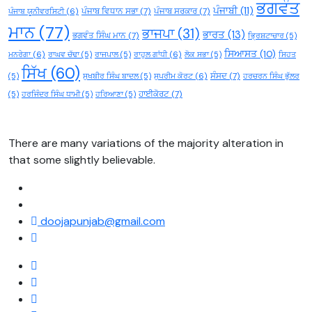
ਭਗਵੰਤ
ਪੰਜਾਬੀ
(11)
ਪੰਜਾਬ ਵਿਧਾਨ ਸਭਾ
(7)
ਪੰਜਾਬ ਸਰਕਾਰ
(7)
ਪੰਜਾਬ ਯੂਨੀਵਰਸਿਟੀ
(6)
ਮਾਨ
(77)
ਭਾਜਪਾ
(31)
ਭਾਰਤ
(13)
ਭਗਵੰਤ ਸਿੰਘ ਮਾਨ
(7)
ਭ੍ਰਿਸ਼ਟਾਚਾਰ
(5)
ਸਿਆਸਤ
(10)
ਮਨਰੇਗਾ
(6)
ਰਾਘਵ ਚੱਢਾ
(5)
ਰਾਜਪਾਲ
(5)
ਰਾਹੁਲ ਗਾਂਧੀ
(6)
ਲੋਕ ਸਭਾ
(5)
ਸਿਹਤ
ਸਿੱਖ
(60)
ਸੰਸਦ
(7)
(5)
ਸੁਖਬੀਰ ਸਿੰਘ ਬਾਦਲ
(5)
ਸੁਪਰੀਮ ਕੋਰਟ
(6)
ਹਰਚਰਨ ਸਿੰਘ ਭੁੱਲਰ
ਹਾਈਕੋਰਟ
(7)
(5)
ਹਰਜਿੰਦਰ ਸਿੰਘ ਧਾਮੀ
(5)
ਹਰਿਆਣਾ
(5)
There are many variations of the majority alteration in
that some slightly believable.
doojapunjab@gmail.com