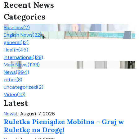
Recent News
Categories
Business
(2)
English News
(22)
general
(12)
Health
(45)
International
(128)
Main News
(1138)
News
(994)
other
(8)
uncategorized
(2)
Video
(10)
Latest
News
August 7, 2026
Ruletka Pieniądze Mobilna – Graj w
Ruletkę na Drogę!