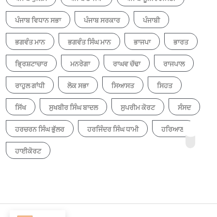
ਪੰਜਾਬ ਵਿਧਾਨ ਸਭਾ
ਪੰਜਾਬ ਸਰਕਾਰ
ਪੰਜਾਬੀ
ਭਗਵੰਤ ਮਾਨ
ਭਗਵੰਤ ਸਿੰਘ ਮਾਨ
ਭਾਜਪਾ
ਭਾਰਤ
ਭ੍ਰਿਸ਼ਟਾਚਾਰ
ਮਨਰੇਗਾ
ਰਾਘਵ ਚੱਢਾ
ਰਾਜਪਾਲ
ਰਾਹੁਲ ਗਾਂਧੀ
ਲੋਕ ਸਭਾ
ਸਿਆਸਤ
ਸਿਹਤ
ਸਿੱਖ
ਸੁਖਬੀਰ ਸਿੰਘ ਬਾਦਲ
ਸੁਪਰੀਮ ਕੋਰਟ
ਸੰਸਦ
ਹਰਚਰਨ ਸਿੰਘ ਭੁੱਲਰ
ਹਰਜਿੰਦਰ ਸਿੰਘ ਧਾਮੀ
ਹਰਿਆਣਾ
ਹਾਈਕੋਰਟ