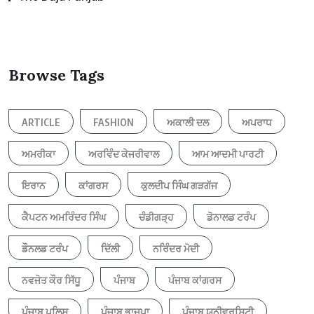
Browse Tags
ARTICLE
FASHION
ਅਕਾਲੀ ਦਲ
ਅਪਰਾਧ
ਅਮਰੀਕਾ
ਅਰਵਿੰਦ ਕੇਜਰੀਵਾਲ
ਆਮ ਆਦਮੀ ਪਾਰਟੀ
ਇਰਾਨ
ਕਾਂਗਰਸ
ਕੁਲਦੀਪ ਸਿੰਘ ਗੜਗੱਜ
ਕੈਪਟਨ ਅਮਰਿੰਦਰ ਸਿੰਘ
ਚੰਡੀਗੜ੍ਹ
ਡੋਨਾਲਡ ਟਰੰਪ
ਡੌਨਲਡ ਟਰੰਪ
ਦਿੱਲੀ
ਨਰਿੰਦਰ ਮੋਦੀ
ਨਵਜੋਤ ਕੌਰ ਸਿੱਧੂ
ਪੰਜਾਬ
ਪੰਜਾਬ ਕਾਂਗਰਸ
ਪੰਜਾਬ ਪੁਲਿਸ
ਪੰਜਾਬ ਭਾਜਪਾ
ਪੰਜਾਬ ਯੂਨੀਵਰਸਿਟੀ