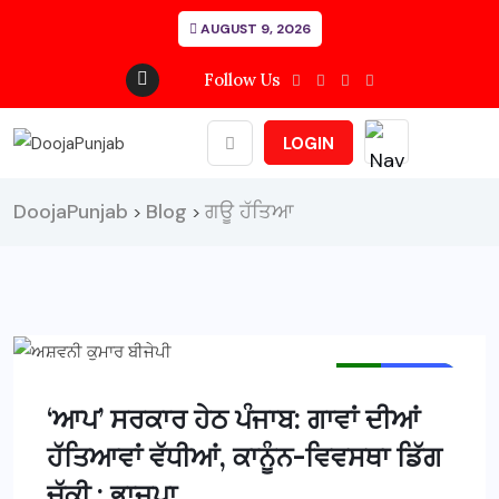
AUGUST 9, 2026
Follow Us
LOGIN
DoojaPunjab
Blog
ਗਊ ਹੱਤਿਆ
>
>
MAIN NEWS
NEWS
‘ਆਪ’ ਸਰਕਾਰ ਹੇਠ ਪੰਜਾਬ: ਗਾਵਾਂ ਦੀਆਂ
ਹੱਤਿਆਵਾਂ ਵੱਧੀਆਂ, ਕਾਨੂੰਨ-ਵਿਵਸਥਾ ਡਿੱਗ
ਚੁੱਕੀ : ਭਾਜਪਾ