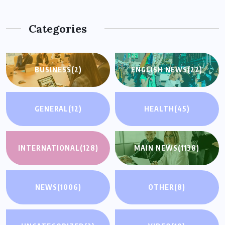
Categories
BUSINESS
(2)
ENGLISH NEWS
(22)
GENERAL
(12)
HEALTH
(45)
INTERNATIONAL
(128)
MAIN NEWS
(1138)
NEWS
(1006)
OTHER
(8)