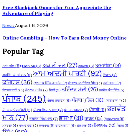
Free Blackjack Games for Fun: Appreciate the
Adventure of Playing
News
August 6, 2026
Online Gambling – How To Earn Real Money Online
Popular Tag
ਅਕਾਲੀ ਦਲ
(27)
ਅਮਰੀਕਾ
(18)
article
(9)
Fashion
(6)
ਅਪਰਾਧ
(6)
ਆਮ ਆਦਮੀ ਪਾਰਟੀ
(92)
ਇਰਾਨ
(7)
ਅਰਵਿੰਦ ਕੇਜਰੀਵਾਲ
(6)
ਕਾਂਗਰਸ
(36)
ਕੁਲਦੀਪ ਸਿੰਘ ਗੜਗੱਜ
(7)
ਚੰਡੀਗੜ੍ਹ
(7)
ਕੈਪਟਨ ਅਮਰਿੰਦਰ ਸਿੰਘ
(5)
ਨਰਿੰਦਰ ਮੋਦੀ
(26)
ਡੌਨਲਡ ਟਰੰਪ
(7)
ਡੋਨਾਲਡ ਟਰੰਪ
(5)
ਦਿੱਲੀ
(5)
ਨਵਜੋਤ ਕੌਰ ਸਿੱਧੂ
(5)
ਪੰਜਾਬ
(245)
ਪੰਜਾਬ ਪੁਲਿਸ
(16)
ਪੰਜਾਬ ਕਾਂਗਰਸ
(6)
ਪੰਜਾਬ ਭਾਜਪਾ
(5)
ਭਗਵੰਤ
ਪੰਜਾਬੀ
(11)
ਪੰਜਾਬ ਵਿਧਾਨ ਸਭਾ
(7)
ਪੰਜਾਬ ਸਰਕਾਰ
(7)
ਪੰਜਾਬ ਯੂਨੀਵਰਸਿਟੀ
(6)
ਮਾਨ
(77)
ਭਾਜਪਾ
(31)
ਭਾਰਤ
(13)
ਭਗਵੰਤ ਸਿੰਘ ਮਾਨ
(7)
ਭ੍ਰਿਸ਼ਟਾਚਾਰ
(5)
ਸਿਆਸਤ
(10)
ਮਨਰੇਗਾ
(6)
ਰਾਘਵ ਚੱਢਾ
(5)
ਰਾਜਪਾਲ
(5)
ਰਾਹੁਲ ਗਾਂਧੀ
(6)
ਲੋਕ ਸਭਾ
(5)
ਸਿਹਤ
(5)