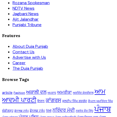
Rozana Spokesman
NDTV News
Jagbani News
Ajit Jalandhar
Punjabi Tribune
Features
About Duja Punjab
Contact Us
Advertise with Us
Career
The Duja Punjab
Browse Tags
ਆਮ
ਅਕਾਲੀ ਦਲ
ਅਮਰੀਕਾ
article
Fashion
ਅਪਰਾਧ
ਅਰਵਿੰਦ ਕੇਜਰੀਵਾਲ
ਆਦਮੀ ਪਾਰਟੀ
ਕਾਂਗਰਸ
ਇਰਾਨ
ਕੁਲਦੀਪ ਸਿੰਘ ਗੜਗੱਜ
ਕੈਪਟਨ ਅਮਰਿੰਦਰ ਸਿੰਘ
ਪੰਜਾਬ
ਨਰਿੰਦਰ ਮੋਦੀ
ਚੰਡੀਗੜ੍ਹ
ਡੌਨਲਡ ਟਰੰਪ
ਡੋਨਾਲਡ ਟਰੰਪ
ਦਿੱਲੀ
ਨਵਜੋਤ ਕੌਰ ਸਿੱਧੂ
ਪੰਜਾਬ ਪੁਲਿਸ