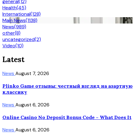
general
(12)
Health
(45)
International
(128)
Main News
(1138)
News
(989)
other
(8)
uncategorized
(2)
Video
(10)
Latest
News
August 7, 2026
Plinko Game отзывы: честный взгляд на азартную
классику
News
August 6, 2026
Online Casino No Deposit Bonus Code – What Does It
News
August 6, 2026