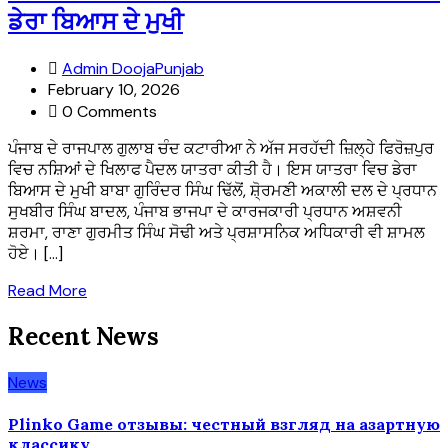
ਡੇਰਾ ਬਿਆਸ ਦੇ ਮੁਖੀ
Admin DoojaPunjab
February 10, 2026
0 Comments
ਪੰਜਾਬ ਦੇ ਰਾਜਪਾਲ ਗੁਲਾਬ ਚੰਦ ਕਟਾਰੀਆ ਨੇ ਅੱਜ ਸਰਹੱਦੀ ਜ਼ਿਲ੍ਹੇ ਫਿਰੋਜ਼ਪੁਰ
ਵਿਚ ਨਸ਼ਿਆਂ ਦੇ ਖਿਲਾਫ ਪੈਦਲ ਯਾਤਰਾ ਕੀਤੀ ਹੈ। ਇਸ ਯਾਤਰਾ ਵਿਚ ਡੇਰਾ
ਬਿਆਸ ਦੇ ਮੁਖੀ ਬਾਬਾ ਗੁਰਿੰਦਰ ਸਿੰਘ ਢਿੱਲੋਂ, ਸ਼ੋ੍ਰਮਣੀ ਅਕਾਲੀ ਦਲ ਦੇ ਪ੍ਰਧਾਨ
ਸੁਖਬੀਰ ਸਿੰਘ ਬਾਦਲ, ਪੰਜਾਬ ਭਾਜਪਾ ਦੇ ਕਾਰਜਕਾਰੀ ਪ੍ਰਧਾਨ ਅਸ਼ਵਨੀ
ਸ਼ਰਮਾ, ਰਾਣਾ ਗੁਰਮੀਤ ਸਿੰਘ ਸੋਢੀ ਅਤੇ ਪ੍ਰਸ਼ਾਸਨਿਕ ਅਧਿਕਾਰੀ ਵੀ ਸ਼ਾਮਲ
ਹੋਏ। […]
Read More
Recent News
News
Plinko Game отзывы: честный взгляд на азартную
классику