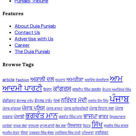
Punjabi Tribune
Features
About Duja Punjab
Contact Us
Advertise with Us
Career
The Duja Punjab
Browse Tags
ਆਮ
ਅਕਾਲੀ ਦਲ
ਅਮਰੀਕਾ
article
Fashion
ਅਪਰਾਧ
ਅਰਵਿੰਦ ਕੇਜਰੀਵਾਲ
ਆਦਮੀ ਪਾਰਟੀ
ਕਾਂਗਰਸ
ਇਰਾਨ
ਕੁਲਦੀਪ ਸਿੰਘ ਗੜਗੱਜ
ਕੈਪਟਨ ਅਮਰਿੰਦਰ ਸਿੰਘ
ਪੰਜਾਬ
ਨਰਿੰਦਰ ਮੋਦੀ
ਚੰਡੀਗੜ੍ਹ
ਡੌਨਲਡ ਟਰੰਪ
ਡੋਨਾਲਡ ਟਰੰਪ
ਦਿੱਲੀ
ਨਵਜੋਤ ਕੌਰ ਸਿੱਧੂ
ਪੰਜਾਬ ਪੁਲਿਸ
ਪੰਜਾਬ ਵਿਧਾਨ ਸਭਾ
ਪੰਜਾਬ
ਪੰਜਾਬ ਕਾਂਗਰਸ
ਪੰਜਾਬ ਭਾਜਪਾ
ਪੰਜਾਬ ਯੂਨੀਵਰਸਿਟੀ
ਭਗਵੰਤ ਮਾਨ
ਭਾਜਪਾ
ਭਾਰਤ
ਪੰਜਾਬੀ
ਸਰਕਾਰ
ਭਗਵੰਤ ਸਿੰਘ ਮਾਨ
ਭ੍ਰਿਸ਼ਟਾਚਾਰ
ਸਿੱਖ
ਸਿਆਸਤ
ਮਨਰੇਗਾ
ਰਾਘਵ ਚੱਢਾ
ਰਾਜਪਾਲ
ਰਾਹੁਲ ਗਾਂਧੀ
ਲੋਕ ਸਭਾ
ਸਿਹਤ
ਸੁਖਬੀਰ ਸਿੰਘ ਬਾਦਲ
ਸੰਸਦ
ਹਾਈਕੋਰਟ
ਸੁਪਰੀਮ ਕੋਰਟ
ਹਰਚਰਨ ਸਿੰਘ ਭੁੱਲਰ
ਹਰਜਿੰਦਰ ਸਿੰਘ ਧਾਮੀ
ਹਰਿਆਣਾ