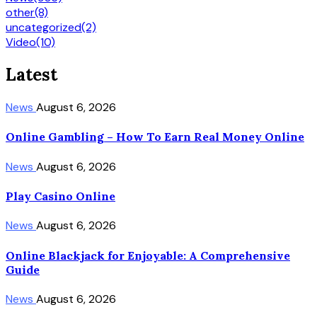
other
(8)
uncategorized
(2)
Video
(10)
Latest
News
August 6, 2026
Online Gambling – How To Earn Real Money Online
News
August 6, 2026
Play Casino Online
News
August 6, 2026
Online Blackjack for Enjoyable: A Comprehensive
Guide
News
August 6, 2026