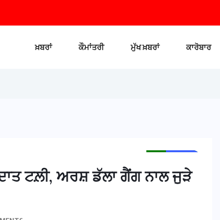
ਖ਼ਬਰਾਂ
ਕੌਮਾਂਤਰੀ
ਮੁੱਖ ਖ਼ਬਰਾਂ
ਕਾਰੋਬਾਰ
MAIN NEWS
NEWS
ਦਾਤ ਟਲ਼ੀ, ਅਰਸ਼ ਡੱਲਾ ਗੈਂਗ ਨਾਲ ਜੁੜੇ