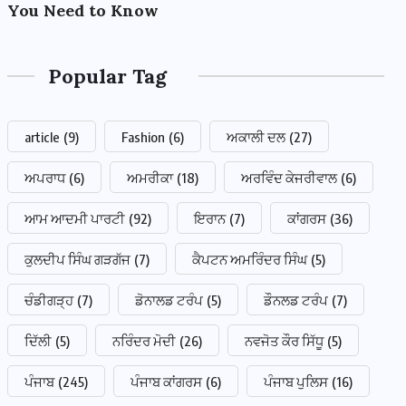
You Need to Know
Popular Tag
article
(9)
Fashion
(6)
ਅਕਾਲੀ ਦਲ
(27)
ਅਪਰਾਧ
(6)
ਅਮਰੀਕਾ
(18)
ਅਰਵਿੰਦ ਕੇਜਰੀਵਾਲ
(6)
ਆਮ ਆਦਮੀ ਪਾਰਟੀ
(92)
ਇਰਾਨ
(7)
ਕਾਂਗਰਸ
(36)
ਕੁਲਦੀਪ ਸਿੰਘ ਗੜਗੱਜ
(7)
ਕੈਪਟਨ ਅਮਰਿੰਦਰ ਸਿੰਘ
(5)
ਚੰਡੀਗੜ੍ਹ
(7)
ਡੋਨਾਲਡ ਟਰੰਪ
(5)
ਡੌਨਲਡ ਟਰੰਪ
(7)
ਦਿੱਲੀ
(5)
ਨਰਿੰਦਰ ਮੋਦੀ
(26)
ਨਵਜੋਤ ਕੌਰ ਸਿੱਧੂ
(5)
ਪੰਜਾਬ
(245)
ਪੰਜਾਬ ਕਾਂਗਰਸ
(6)
ਪੰਜਾਬ ਪੁਲਿਸ
(16)