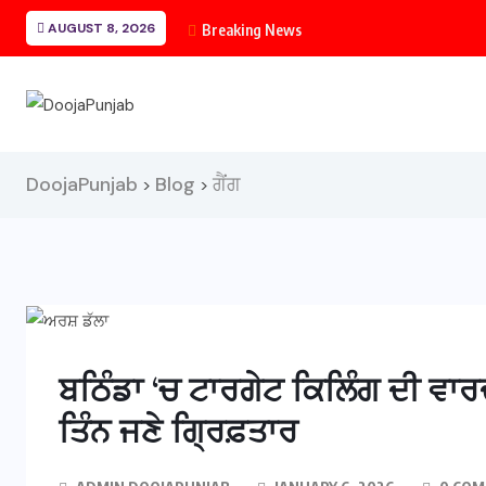
AUGUST 8, 2026
Breaking News
DoojaPunjab
Blog
ਗੈਂਗ
>
>
ਬਠਿੰਡਾ ‘ਚ ਟਾਰਗੇਟ ਕਿਲਿੰਗ ਦੀ ਵਾਰ
ਤਿੰਨ ਜਣੇ ਗ੍ਰਿਫ਼ਤਾਰ