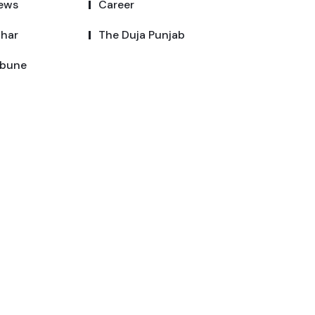
ews
Career
dhar
The Duja Punjab
ibune