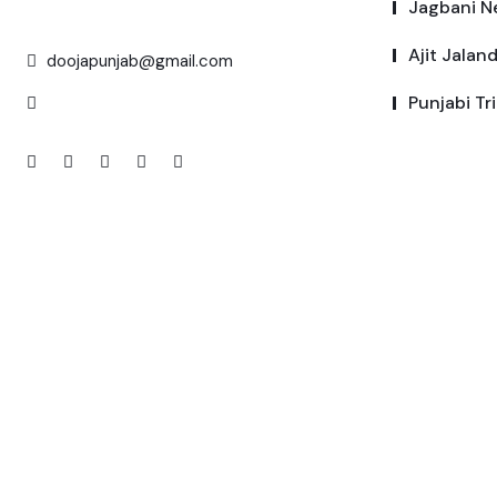
Jagbani N
Ajit Jalan
doojapunjab@gmail.com
Punjabi Tr