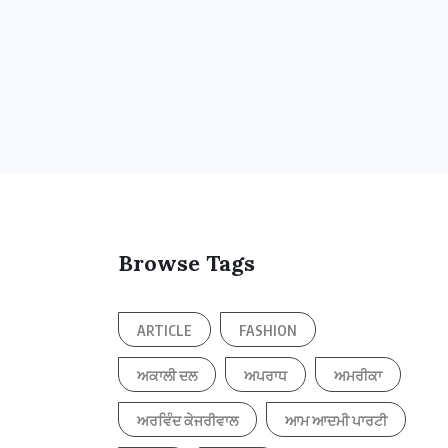
Browse Tags
ARTICLE
FASHION
ਅਕਾਲੀ ਦਲ
ਅਪਰਾਧ
ਅਮਰੀਕਾ
ਅਰਵਿੰਦ ਕੇਜਰੀਵਾਲ
ਆਮ ਆਦਮੀ ਪਾਰਟੀ