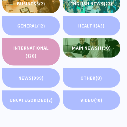
BUSINESS
(2)
ENGLISH NEWS
(22)
GENERAL
(12)
HEALTH
(45)
INTERNATIONAL
MAIN NEWS
(1138)
(128)
NEWS
(999)
OTHER
(8)
UNCATEGORIZED
(2)
VIDEO
(10)