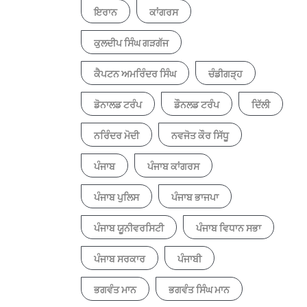
ਇਰਾਨ
ਕਾਂਗਰਸ
ਕੁਲਦੀਪ ਸਿੰਘ ਗੜਗੱਜ
ਕੈਪਟਨ ਅਮਰਿੰਦਰ ਸਿੰਘ
ਚੰਡੀਗੜ੍ਹ
ਡੋਨਾਲਡ ਟਰੰਪ
ਡੌਨਲਡ ਟਰੰਪ
ਦਿੱਲੀ
ਨਰਿੰਦਰ ਮੋਦੀ
ਨਵਜੋਤ ਕੌਰ ਸਿੱਧੂ
ਪੰਜਾਬ
ਪੰਜਾਬ ਕਾਂਗਰਸ
ਪੰਜਾਬ ਪੁਲਿਸ
ਪੰਜਾਬ ਭਾਜਪਾ
ਪੰਜਾਬ ਯੂਨੀਵਰਸਿਟੀ
ਪੰਜਾਬ ਵਿਧਾਨ ਸਭਾ
ਪੰਜਾਬ ਸਰਕਾਰ
ਪੰਜਾਬੀ
ਭਗਵੰਤ ਮਾਨ
ਭਗਵੰਤ ਸਿੰਘ ਮਾਨ