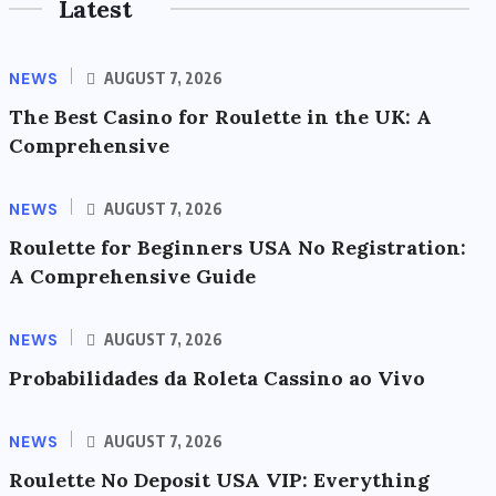
Latest
NEWS
AUGUST 7, 2026
The Best Casino for Roulette in the UK: A
Comprehensive
NEWS
AUGUST 7, 2026
Roulette for Beginners USA No Registration:
A Comprehensive Guide
NEWS
AUGUST 7, 2026
Probabilidades da Roleta Cassino ao Vivo
NEWS
AUGUST 7, 2026
Roulette No Deposit USA VIP: Everything