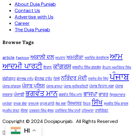
About Duja Punjab
Contact Us
Advertise with Us
Career
The Duja Punjab
Browse Tags
ਆਮ
ਅਕਾਲੀ ਦਲ
ਅਮਰੀਕਾ
article
Fashion
ਅਪਰਾਧ
ਅਰਵਿੰਦ ਕੇਜਰੀਵਾਲ
ਆਦਮੀ ਪਾਰਟੀ
ਕਾਂਗਰਸ
ਇਰਾਨ
ਕੁਲਦੀਪ ਸਿੰਘ ਗੜਗੱਜ
ਕੈਪਟਨ ਅਮਰਿੰਦਰ ਸਿੰਘ
ਪੰਜਾਬ
ਨਰਿੰਦਰ ਮੋਦੀ
ਚੰਡੀਗੜ੍ਹ
ਡੌਨਲਡ ਟਰੰਪ
ਡੋਨਾਲਡ ਟਰੰਪ
ਦਿੱਲੀ
ਨਵਜੋਤ ਕੌਰ ਸਿੱਧੂ
ਪੰਜਾਬ ਪੁਲਿਸ
ਪੰਜਾਬ ਵਿਧਾਨ ਸਭਾ
ਪੰਜਾਬ
ਪੰਜਾਬ ਕਾਂਗਰਸ
ਪੰਜਾਬ ਭਾਜਪਾ
ਪੰਜਾਬ ਯੂਨੀਵਰਸਿਟੀ
ਭਗਵੰਤ ਮਾਨ
ਭਾਜਪਾ
ਭਾਰਤ
ਪੰਜਾਬੀ
ਸਰਕਾਰ
ਭਗਵੰਤ ਸਿੰਘ ਮਾਨ
ਭ੍ਰਿਸ਼ਟਾਚਾਰ
ਸਿੱਖ
ਸਿਆਸਤ
ਮਨਰੇਗਾ
ਰਾਘਵ ਚੱਢਾ
ਰਾਜਪਾਲ
ਰਾਹੁਲ ਗਾਂਧੀ
ਲੋਕ ਸਭਾ
ਸਿਹਤ
ਸੁਖਬੀਰ ਸਿੰਘ ਬਾਦਲ
ਸੰਸਦ
ਹਾਈਕੋਰਟ
ਸੁਪਰੀਮ ਕੋਰਟ
ਹਰਚਰਨ ਸਿੰਘ ਭੁੱਲਰ
ਹਰਜਿੰਦਰ ਸਿੰਘ ਧਾਮੀ
ਹਰਿਆਣਾ
Copyright © 2024 Doojapunjab. All Rights Reserved
HI