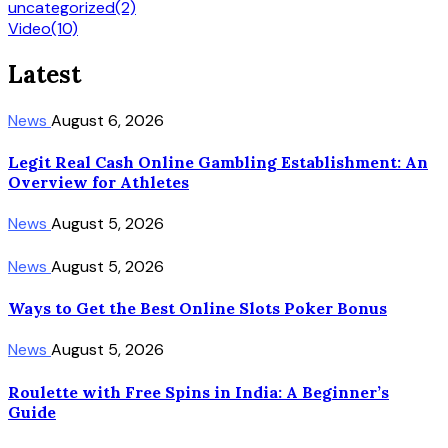
uncategorized
(2)
Video
(10)
Latest
News
August 6, 2026
Legit Real Cash Online Gambling Establishment: An
Overview for Athletes
News
August 5, 2026
News
August 5, 2026
Ways to Get the Best Online Slots Poker Bonus
News
August 5, 2026
Roulette with Free Spins in India: A Beginner’s
Guide