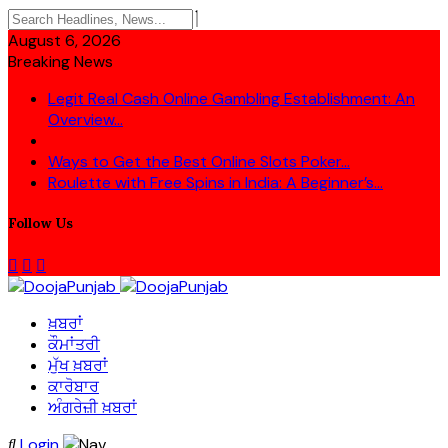
August 6, 2026
Breaking News
Legit Real Cash Online Gambling Establishment: An
Overview...
Ways to Get the Best Online Slots Poker...
Roulette with Free Spins in India: A Beginner’s...
Follow Us
ਖ਼ਬਰਾਂ
ਕੌਮਾਂਤਰੀ
ਮੁੱਖ ਖ਼ਬਰਾਂ
ਕਾਰੋਬਾਰ
ਅੰਗਰੇਜ਼ੀ ਖ਼ਬਰਾਂ
Login