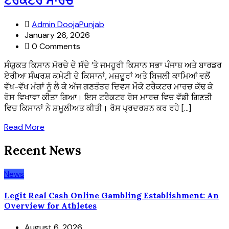
ਟਰੈਕਟਰ ਮਾਰਚ
Admin DoojaPunjab
January 26, 2026
0 Comments
ਸੰਯੁਕਤ ਕਿਸਾਨ ਮੋਰਚੇ ਦੇ ਸੱਦੇ ’ਤੇ ਜਮਹੂਰੀ ਕਿਸਾਨ ਸਭਾ ਪੰਜਾਬ ਅਤੇ ਬਾਰਡਰ
ਏਰੀਆ ਸੰਘਰਸ਼ ਕਮੇਟੀ ਦੇ ਕਿਸਾਨਾਂ, ਮਜ਼ਦੂਰਾਂ ਅਤੇ ਬਿਜਲੀ ਕਾਮਿਆਂ ਵਲੋਂ
ਵੱਖ-ਵੱਖ ਮੰਗਾਂ ਨੂੰ ਲੈ ਕੇ ਅੱਜ ਗਣਤੰਤਰ ਦਿਵਸ ਮੌਕੇ ਟਰੈਕਟਰ ਮਾਰਚ ਕੱਢ ਕੇ
ਰੋਸ ਵਿਖਾਵਾ ਕੀਤਾ ਗਿਆ। ਇਸ ਟਰੈਕਟਰ ਰੋਸ ਮਾਰਚ ਵਿਚ ਵੱਡੀ ਗਿਣਤੀ
ਵਿਚ ਕਿਸਾਨਾਂ ਨੇ ਸ਼ਮੂਲੀਅਤ ਕੀਤੀ। ਰੋਸ ਪ੍ਰਦਰਸ਼ਨ ਕਰ ਰਹੇ […]
Read More
Recent News
News
Legit Real Cash Online Gambling Establishment: An
Overview for Athletes
August 6, 2026