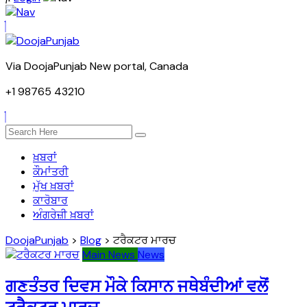
Via DoojaPunjab New portal, Canada
+1 98765 43210
ਖ਼ਬਰਾਂ
ਕੌਮਾਂਤਰੀ
ਮੁੱਖ ਖ਼ਬਰਾਂ
ਕਾਰੋਬਾਰ
ਅੰਗਰੇਜ਼ੀ ਖ਼ਬਰਾਂ
DoojaPunjab
>
Blog
>
ਟਰੈਕਟਰ ਮਾਰਚ
Main News
News
ਗਣਤੰਤਰ ਦਿਵਸ ਮੌਕੇ ਕਿਸਾਨ ਜਥੇਬੰਦੀਆਂ ਵਲੋਂ