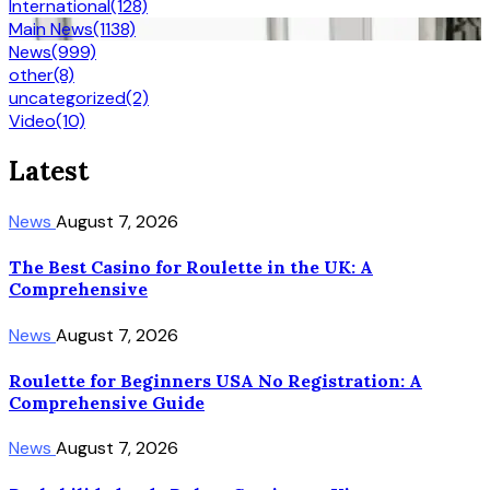
International
(128)
Main News
(1138)
News
(999)
other
(8)
uncategorized
(2)
Video
(10)
Latest
News
August 7, 2026
The Best Casino for Roulette in the UK: A
Comprehensive
News
August 7, 2026
Roulette for Beginners USA No Registration: A
Comprehensive Guide
News
August 7, 2026