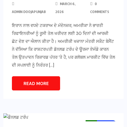
MARCH 6,
0
ADMIN DOOJAPUNJAB
2026
COMMENTS
ਇਰਾਨ ਨਾਲ ਵਧਦੇ ਟਕਰਾਅ ਦੇ ਮੱਦੇਨਜ਼ਰ, ਅਮਰੀਕਾ ਨੇ ਭਾਰਤੀ
ਰਿਫਾਇਨਰੀਆਂ ਨੂੰ ਰੂਸੀ ਤੇਲ ਖਰੀਦਣ ਲਈ 30 ਦਿਨਾਂ ਦੀ ਆਰਜ਼ੀ
ਛੋਟ ਦੇਣ ਦਾ ਐਲਾਨ ਕੀਤਾ ਹੈ। ਅਮਰੀਕੀ ਖਜ਼ਾਨਾ ਮੰਤਰੀ ਸਕੌਟ ਬੇਸੈਂਟ
ਨੇ ਦੱਸਿਆ ਕਿ ਰਾਸ਼ਟਰਪਤੀ ਡੋਨਲਡ ਟਰੰਪ ਦੇ ਊਰਜਾ ਏਜੰਡੇ ਕਾਰਨ
ਤੇਲ ਉਤਪਾਦਨ ਰਿਕਾਰਡ ਪੱਧਰ ’ਤੇ ਹੈ, ਪਰ ਗਲੋਬਲ ਮਾਰਕੀਟ ਵਿੱਚ ਤੇਲ
ਦੀ ਸਪਲਾਈ ਨੂੰ ਨਿਰੰਤਰ […]
READ MORE
MAIN NEWS
NEWS