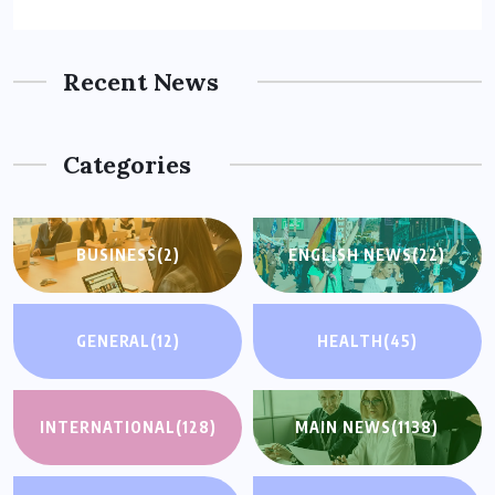
Recent News
Categories
BUSINESS
(2)
ENGLISH NEWS
(22)
GENERAL
(12)
HEALTH
(45)
INTERNATIONAL
(128)
MAIN NEWS
(1138)