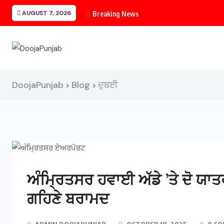
AUGUST 7, 2026
Breaking News
DoojaPunjab
Blog
ਦੁਬਈ
>
>
ਅੰਮ੍ਰਿਤਸਰ ਹਵਾਈ ਅੱਡੇ ’ਤੇ ਦੋ ਯਾਤਰ
ਗਹਿਣੇ ਬਰਾਮਦ