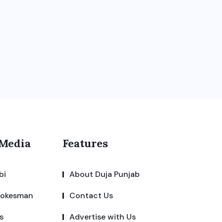
 Media
Features
bi
About Duja Punjab
pokesman
Contact Us
s
Advertise with Us