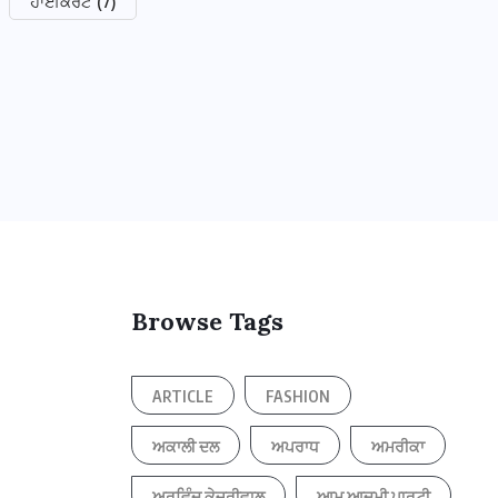
ਹਾਈਕੋਰਟ
(7)
Browse Tags
ARTICLE
FASHION
ਅਕਾਲੀ ਦਲ
ਅਪਰਾਧ
ਅਮਰੀਕਾ
ਅਰਵਿੰਦ ਕੇਜਰੀਵਾਲ
ਆਮ ਆਦਮੀ ਪਾਰਟੀ