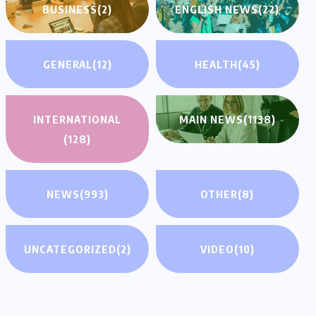
BUSINESS
(2)
ENGLISH NEWS
(22)
GENERAL
(12)
HEALTH
(45)
INTERNATIONAL
MAIN NEWS
(1138)
(128)
NEWS
(993)
OTHER
(8)
UNCATEGORIZED
(2)
VIDEO
(10)