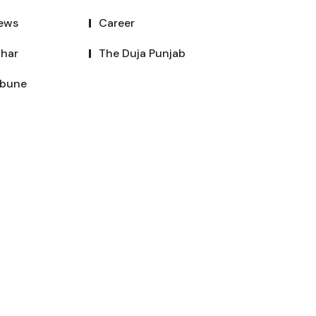
ews
Career
dhar
The Duja Punjab
ibune