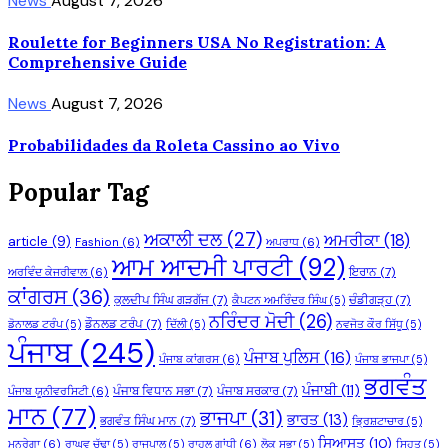
News
August 7, 2026
Roulette for Beginners USA No Registration: A
Comprehensive Guide
News
August 7, 2026
Probabilidades da Roleta Cassino ao Vivo
Popular Tag
ਅਕਾਲੀ ਦਲ
(27)
ਅਮਰੀਕਾ
(18)
article
(9)
Fashion
(6)
ਅਪਰਾਧ
(6)
ਆਮ ਆਦਮੀ ਪਾਰਟੀ
(92)
ਇਰਾਨ
(7)
ਅਰਵਿੰਦ ਕੇਜਰੀਵਾਲ
(6)
ਕਾਂਗਰਸ
(36)
ਕੁਲਦੀਪ ਸਿੰਘ ਗੜਗੱਜ
(7)
ਚੰਡੀਗੜ੍ਹ
(7)
ਕੈਪਟਨ ਅਮਰਿੰਦਰ ਸਿੰਘ
(5)
ਨਰਿੰਦਰ ਮੋਦੀ
(26)
ਡੌਨਲਡ ਟਰੰਪ
(7)
ਡੋਨਾਲਡ ਟਰੰਪ
(5)
ਦਿੱਲੀ
(5)
ਨਵਜੋਤ ਕੌਰ ਸਿੱਧੂ
(5)
ਪੰਜਾਬ
(245)
ਪੰਜਾਬ ਪੁਲਿਸ
(16)
ਪੰਜਾਬ ਕਾਂਗਰਸ
(6)
ਪੰਜਾਬ ਭਾਜਪਾ
(5)
ਭਗਵੰਤ
ਪੰਜਾਬੀ
(11)
ਪੰਜਾਬ ਵਿਧਾਨ ਸਭਾ
(7)
ਪੰਜਾਬ ਸਰਕਾਰ
(7)
ਪੰਜਾਬ ਯੂਨੀਵਰਸਿਟੀ
(6)
ਮਾਨ
(77)
ਭਾਜਪਾ
(31)
ਭਾਰਤ
(13)
ਭਗਵੰਤ ਸਿੰਘ ਮਾਨ
(7)
ਭ੍ਰਿਸ਼ਟਾਚਾਰ
(5)
ਸਿਆਸਤ
(10)
ਮਨਰੇਗਾ
(6)
ਰਾਘਵ ਚੱਢਾ
(5)
ਰਾਜਪਾਲ
(5)
ਰਾਹੁਲ ਗਾਂਧੀ
(6)
ਲੋਕ ਸਭਾ
(5)
ਸਿਹਤ
(5)