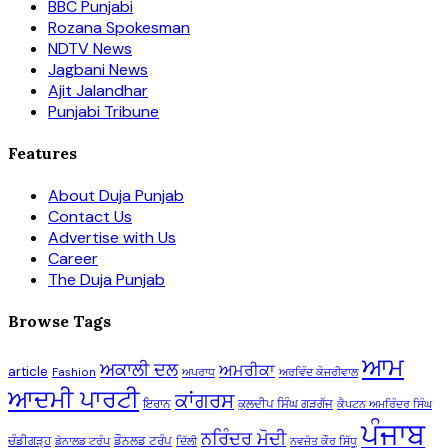
BBC Punjabi
Rozana Spokesman
NDTV News
Jagbani News
Ajit Jalandhar
Punjabi Tribune
Features
About Duja Punjab
Contact Us
Advertise with Us
Career
The Duja Punjab
Browse Tags
ਆਮ
ਅਕਾਲੀ ਦਲ
ਅਮਰੀਕਾ
article
Fashion
ਅਪਰਾਧ
ਅਰਵਿੰਦ ਕੇਜਰੀਵਾਲ
ਆਦਮੀ ਪਾਰਟੀ
ਕਾਂਗਰਸ
ਇਰਾਨ
ਕੁਲਦੀਪ ਸਿੰਘ ਗੜਗੱਜ
ਕੈਪਟਨ ਅਮਰਿੰਦਰ ਸਿੰਘ
ਪੰਜਾਬ
ਨਰਿੰਦਰ ਮੋਦੀ
ਚੰਡੀਗੜ੍ਹ
ਡੌਨਲਡ ਟਰੰਪ
ਡੋਨਾਲਡ ਟਰੰਪ
ਦਿੱਲੀ
ਨਵਜੋਤ ਕੌਰ ਸਿੱਧੂ