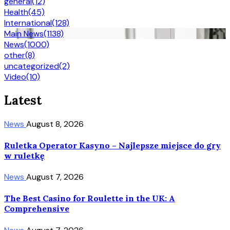
general
(12)
Health
(45)
International
(128)
Main News
(1138)
News
(1000)
other
(8)
uncategorized
(2)
Video
(10)
Latest
News
August 8, 2026
Ruletka Operator Kasyno – Najlepsze miejsce do gry
w ruletkę
News
August 7, 2026
The Best Casino for Roulette in the UK: A
Comprehensive