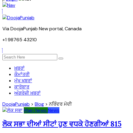
Via DoojaPunjab New portal, Canada
+1 98765 43210
ਖ਼ਬਰਾਂ
ਕੌਮਾਂਤਰੀ
ਮੁੱਖ ਖ਼ਬਰਾਂ
ਕਾਰੋਬਾਰ
ਅੰਗਰੇਜ਼ੀ ਖ਼ਬਰਾਂ
DoojaPunjab
>
Blog
>
ਨਰਿੰਦਰ ਮੋਦੀ
Main News
News
ਲੋਕ ਸਭਾ ਦੀਆਂ ਸੀਟਾਂ ਹੁਣ ਵਧਕੇ ਹੋਣਗੀਆਂ 815