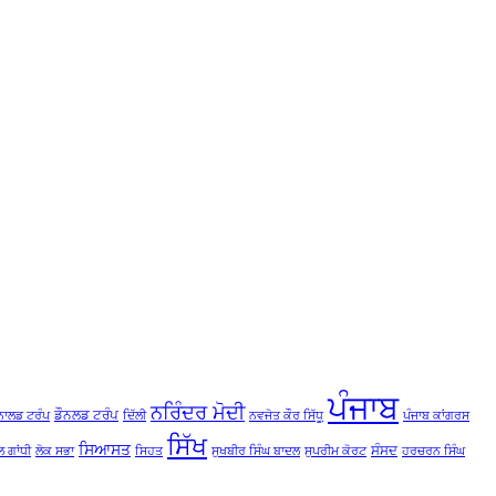
ਪੰਜਾਬ
ਨਰਿੰਦਰ ਮੋਦੀ
ਡੌਨਲਡ ਟਰੰਪ
ਨਾਲਡ ਟਰੰਪ
ਦਿੱਲੀ
ਨਵਜੋਤ ਕੌਰ ਸਿੱਧੂ
ਪੰਜਾਬ ਕਾਂਗਰਸ
ਸਿੱਖ
ਸਿਆਸਤ
ਸੰਸਦ
ਲ ਗਾਂਧੀ
ਲੋਕ ਸਭਾ
ਸਿਹਤ
ਸੁਖਬੀਰ ਸਿੰਘ ਬਾਦਲ
ਸੁਪਰੀਮ ਕੋਰਟ
ਹਰਚਰਨ ਸਿੰਘ