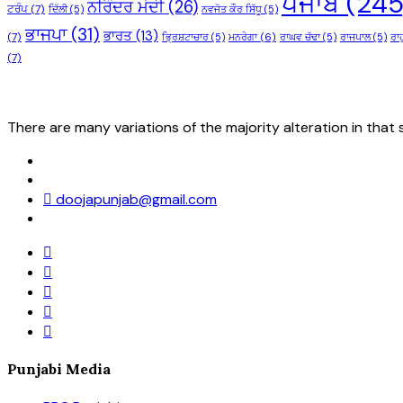
ਪੰਜਾਬ
(245
ਨਰਿੰਦਰ ਮੋਦੀ
(26)
ਟਰੰਪ
(7)
ਦਿੱਲੀ
(5)
ਨਵਜੋਤ ਕੌਰ ਸਿੱਧੂ
(5)
ਭਾਜਪਾ
(31)
ਭਾਰਤ
(13)
(7)
ਭ੍ਰਿਸ਼ਟਾਚਾਰ
(5)
ਮਨਰੇਗਾ
(6)
ਰਾਘਵ ਚੱਢਾ
(5)
ਰਾਜਪਾਲ
(5)
ਰਾਹ
(7)
There are many variations of the majority alteration in that s
doojapunjab@gmail.com
Punjabi Media