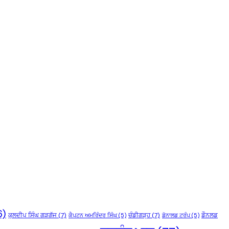
6)
ਕੁਲਦੀਪ ਸਿੰਘ ਗੜਗੱਜ
(7)
ਚੰਡੀਗੜ੍ਹ
(7)
ਡੌਨਲਡ
ਕੈਪਟਨ ਅਮਰਿੰਦਰ ਸਿੰਘ
(5)
ਡੋਨਾਲਡ ਟਰੰਪ
(5)