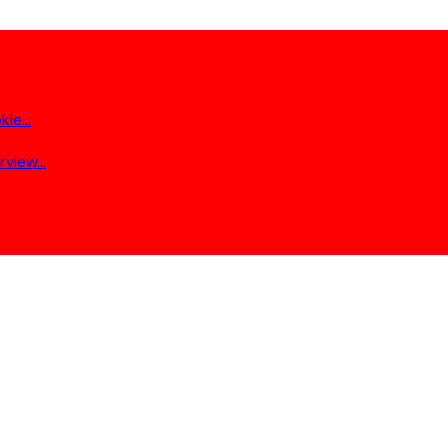
ie...
view...