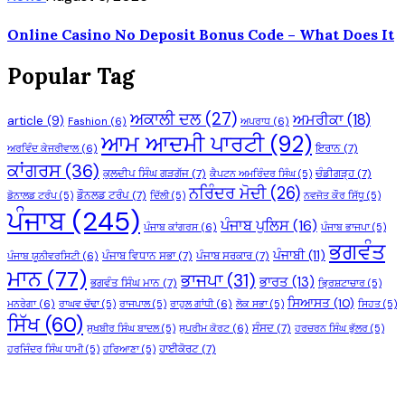
Online Casino No Deposit Bonus Code – What Does It
Popular Tag
ਅਕਾਲੀ ਦਲ
(27)
ਅਮਰੀਕਾ
(18)
article
(9)
Fashion
(6)
ਅਪਰਾਧ
(6)
ਆਮ ਆਦਮੀ ਪਾਰਟੀ
(92)
ਇਰਾਨ
(7)
ਅਰਵਿੰਦ ਕੇਜਰੀਵਾਲ
(6)
ਕਾਂਗਰਸ
(36)
ਕੁਲਦੀਪ ਸਿੰਘ ਗੜਗੱਜ
(7)
ਚੰਡੀਗੜ੍ਹ
(7)
ਕੈਪਟਨ ਅਮਰਿੰਦਰ ਸਿੰਘ
(5)
ਨਰਿੰਦਰ ਮੋਦੀ
(26)
ਡੌਨਲਡ ਟਰੰਪ
(7)
ਡੋਨਾਲਡ ਟਰੰਪ
(5)
ਦਿੱਲੀ
(5)
ਨਵਜੋਤ ਕੌਰ ਸਿੱਧੂ
(5)
ਪੰਜਾਬ
(245)
ਪੰਜਾਬ ਪੁਲਿਸ
(16)
ਪੰਜਾਬ ਕਾਂਗਰਸ
(6)
ਪੰਜਾਬ ਭਾਜਪਾ
(5)
ਭਗਵੰਤ
ਪੰਜਾਬੀ
(11)
ਪੰਜਾਬ ਵਿਧਾਨ ਸਭਾ
(7)
ਪੰਜਾਬ ਸਰਕਾਰ
(7)
ਪੰਜਾਬ ਯੂਨੀਵਰਸਿਟੀ
(6)
ਮਾਨ
(77)
ਭਾਜਪਾ
(31)
ਭਾਰਤ
(13)
ਭਗਵੰਤ ਸਿੰਘ ਮਾਨ
(7)
ਭ੍ਰਿਸ਼ਟਾਚਾਰ
(5)
ਸਿਆਸਤ
(10)
ਮਨਰੇਗਾ
(6)
ਰਾਘਵ ਚੱਢਾ
(5)
ਰਾਜਪਾਲ
(5)
ਰਾਹੁਲ ਗਾਂਧੀ
(6)
ਲੋਕ ਸਭਾ
(5)
ਸਿਹਤ
(5)
ਸਿੱਖ
(60)
ਸੰਸਦ
(7)
ਸੁਖਬੀਰ ਸਿੰਘ ਬਾਦਲ
(5)
ਸੁਪਰੀਮ ਕੋਰਟ
(6)
ਹਰਚਰਨ ਸਿੰਘ ਭੁੱਲਰ
(5)
ਹਾਈਕੋਰਟ
(7)
ਹਰਜਿੰਦਰ ਸਿੰਘ ਧਾਮੀ
(5)
ਹਰਿਆਣਾ
(5)