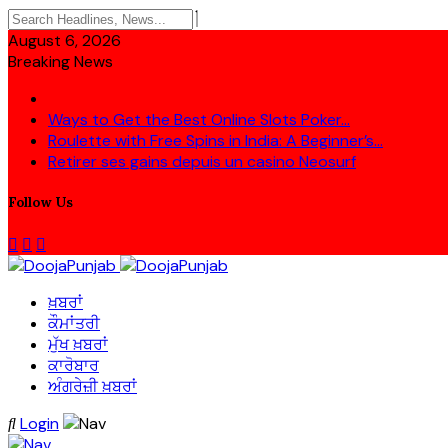
August 6, 2026
Breaking News
Ways to Get the Best Online Slots Poker...
Roulette with Free Spins in India: A Beginner’s...
Retirer ses gains depuis un casino Neosurf
Follow Us
ਖ਼ਬਰਾਂ
ਕੌਮਾਂਤਰੀ
ਮੁੱਖ ਖ਼ਬਰਾਂ
ਕਾਰੋਬਾਰ
ਅੰਗਰੇਜ਼ੀ ਖ਼ਬਰਾਂ
Login