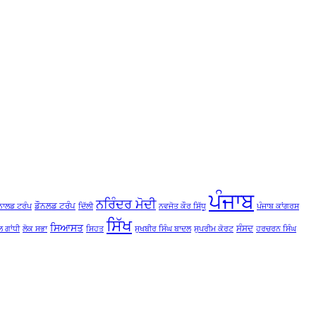
ਪੰਜਾਬ
ਨਰਿੰਦਰ ਮੋਦੀ
ਡੌਨਲਡ ਟਰੰਪ
ਨਾਲਡ ਟਰੰਪ
ਦਿੱਲੀ
ਨਵਜੋਤ ਕੌਰ ਸਿੱਧੂ
ਪੰਜਾਬ ਕਾਂਗਰਸ
ਸਿੱਖ
ਸਿਆਸਤ
ਸੰਸਦ
ਲ ਗਾਂਧੀ
ਲੋਕ ਸਭਾ
ਸਿਹਤ
ਸੁਖਬੀਰ ਸਿੰਘ ਬਾਦਲ
ਸੁਪਰੀਮ ਕੋਰਟ
ਹਰਚਰਨ ਸਿੰਘ