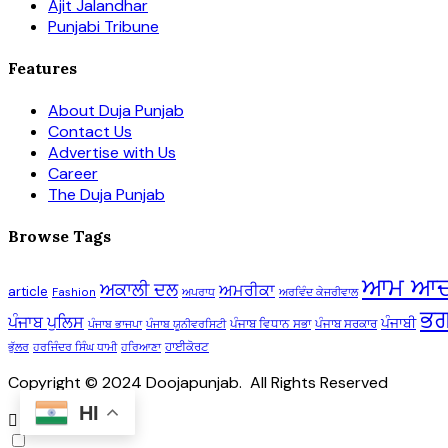
Ajit Jalandhar
Punjabi Tribune
Features
About Duja Punjab
Contact Us
Advertise with Us
Career
The Duja Punjab
Browse Tags
ਆਮ ਆਦਮ
ਅਕਾਲੀ ਦਲ
ਅਮਰੀਕਾ
article
Fashion
ਅਪਰਾਧ
ਅਰਵਿੰਦ ਕੇਜਰੀਵਾਲ
ਭਗ
ਪੰਜਾਬ ਪੁਲਿਸ
ਪੰਜਾਬੀ
ਪੰਜਾਬ ਵਿਧਾਨ ਸਭਾ
ਪੰਜਾਬ ਸਰਕਾਰ
ਪੰਜਾਬ ਭਾਜਪਾ
ਪੰਜਾਬ ਯੂਨੀਵਰਸਿਟੀ
ਹਾਈਕੋਰਟ
ਭੁੱਲਰ
ਹਰਜਿੰਦਰ ਸਿੰਘ ਧਾਮੀ
ਹਰਿਆਣਾ
Copyright © 2024 Doojapunjab. All Rights Reserved
HI