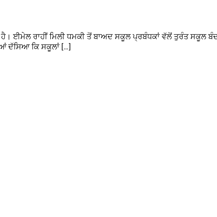
 ਹੈ। ਈਮੇਲ ਰਾਹੀਂ ਮਿਲੀ ਧਮਕੀ ਤੋਂ ਬਾਅਦ ਸਕੂਲ ਪ੍ਰਬੰਧਕਾਂ ਵੱਲੋਂ ਤੁਰੰਤ ਸਕੂਲ 
ਆਂ ਦੱਸਿਆ ਕਿ ਸਕੂਲਾਂ […]