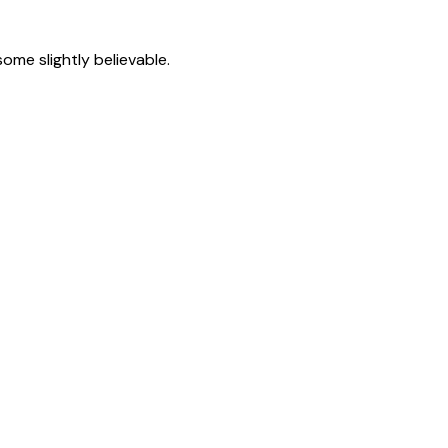
ome slightly believable.