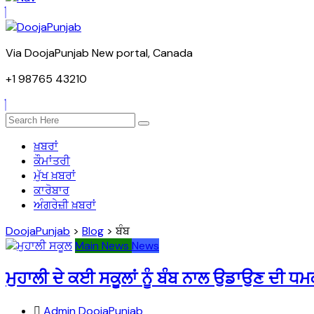
Via DoojaPunjab New portal, Canada
+1 98765 43210
ਖ਼ਬਰਾਂ
ਕੌਮਾਂਤਰੀ
ਮੁੱਖ ਖ਼ਬਰਾਂ
ਕਾਰੋਬਾਰ
ਅੰਗਰੇਜ਼ੀ ਖ਼ਬਰਾਂ
DoojaPunjab
>
Blog
>
ਬੰਬ
Main News
News
ਮੁਹਾਲੀ ਦੇ ਕਈ ਸਕੂਲਾਂ ਨੂੰ ਬੰਬ ਨਾਲ ਉਡਾਉਣ ਦੀ ਧਮ
Admin DoojaPunjab